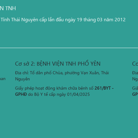
ỆN TNH
 Tỉnh Thái Nguyên cấp lần đầu ngày 19 tháng 03 năm 2012
Cơ sở 2: BỆNH VIỆN TNH PHỔ YÊN
Cơ
Địa chỉ: Tổ dân phố Chùa, phường Vạn Xuân, Thái
Đị
han
Nguyên
Ng
Giấy phép hoạt động khám chữa bệnh số
261/BYT -
Gi
GPHĐ
do Bộ Y tế cấp ngày 01/04/2025
GP