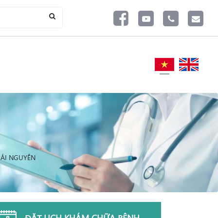
HÁI NGUYÊN
ĐẶT LỊCH KHÁM CHỮA BỆNH