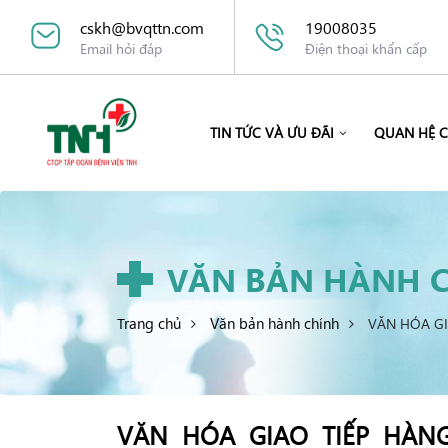
cskh@bvqttn.com
19008035
Email hỏi đáp
Điện thoại khẩn cấp
TIN TỨC VÀ ƯU ĐÃI
QUAN HỆ 
VĂN BẢN HÀNH 
Trang chủ
Văn bản hành chính
VĂN HÓA GI
VĂN HÓA GIAO TIẾP HÀN