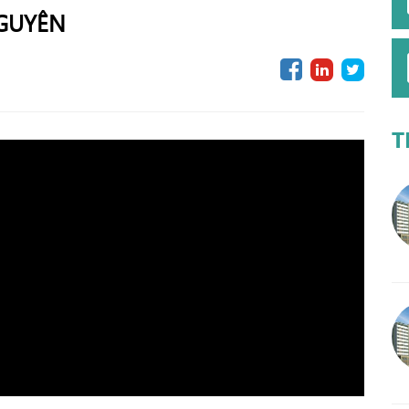
NGUYÊN
T