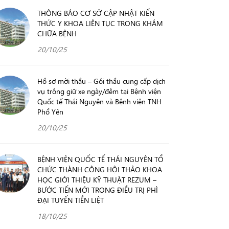
THÔNG BÁO CƠ SỞ CẬP NHẬT KIẾN
THỨC Y KHOA LIÊN TỤC TRONG KHÁM
CHỮA BỆNH
20/10/25
Hồ sơ mời thầu – Gói thầu cung cấp dịch
vụ trông giữ xe ngày/đêm tại Bệnh viện
Quốc tế Thái Nguyên và Bệnh viện TNH
Phổ Yên
20/10/25
BỆNH VIỆN QUỐC TẾ THÁI NGUYÊN TỔ
CHỨC THÀNH CÔNG HỘI THẢO KHOA
HỌC GIỚI THIỆU KỸ THUẬT REZUM –
BƯỚC TIẾN MỚI TRONG ĐIỀU TRỊ PHÌ
ĐẠI TUYẾN TIỀN LIỆT
18/10/25