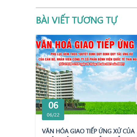
BÀI VIẾT TƯƠNG TỰ
06
06/22
VĂN HÓA GIAO TIẾP ỨNG XỬ CỦA