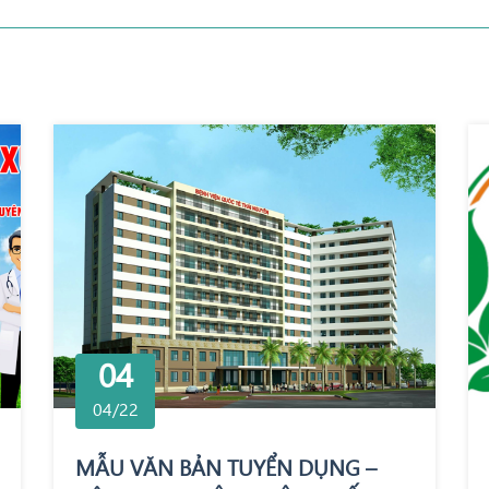
04
04/22
MẪU VĂN BẢN TUYỂN DỤNG –