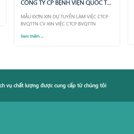
CÔNG TY CP BỆNH VIỆN QUỐC TẾ
THÁI NGUYÊN
MẪU ĐƠN XIN DỰ TUYỂN LÀM VIỆC CTCP
BVQTTN CV XIN VIỆC CTCP BVQTTN
Xem thêm ...
ch vụ chất lượng được cung cấp từ chúng tôi