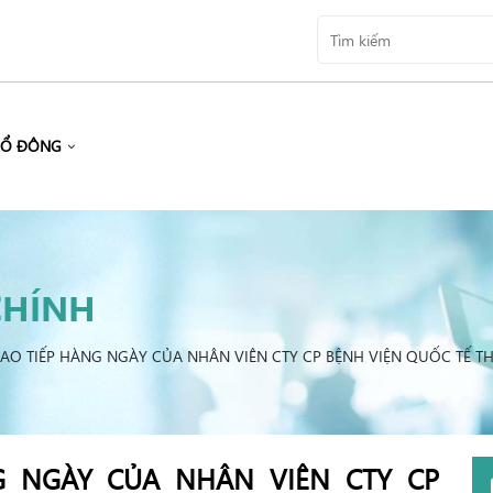
CỔ ĐÔNG
CHÍNH
AO TIẾP HÀNG NGÀY CỦA NHÂN VIÊN CTY CP BỆNH VIỆN QUỐC TẾ T
G NGÀY CỦA NHÂN VIÊN CTY CP