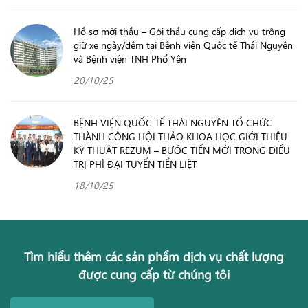
Hồ sơ mời thầu – Gói thầu cung cấp dịch vụ trông
giữ xe ngày/đêm tại Bệnh viện Quốc tế Thái Nguyên
và Bệnh viện TNH Phổ Yên
20/10/25
BỆNH VIỆN QUỐC TẾ THÁI NGUYÊN TỔ CHỨC
THÀNH CÔNG HỘI THẢO KHOA HỌC GIỚI THIỆU
KỸ THUẬT REZUM – BƯỚC TIẾN MỚI TRONG ĐIỀU
TRỊ PHÌ ĐẠI TUYẾN TIỀN LIỆT
18/10/25
Tìm hiểu thêm các sản phẩm dịch vụ chất lượng
được cung cấp từ chúng tôi