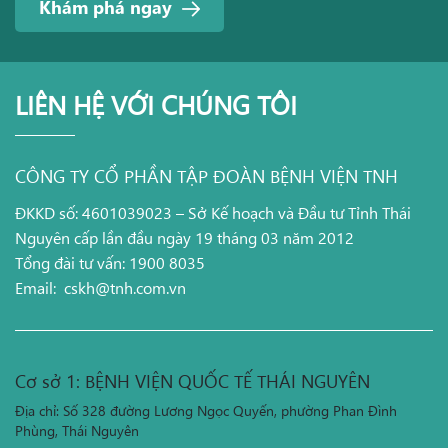
Khám phá ngay
LIÊN HỆ VỚI CHÚNG TÔI
CÔNG TY CỔ PHẦN TẬP ĐOÀN BỆNH VIỆN TNH
ĐKKD số: 4601039023 – Sở Kế hoạch và Đầu tư Tỉnh Thái
Nguyên cấp lần đầu ngày 19 tháng 03 năm 2012
Tổng đài tư vấn: 1900 8035
Email:
cskh@tnh.com.vn
Cơ sở 1: BỆNH VIỆN QUỐC TẾ THÁI NGUYÊN
Địa chỉ: Số 328 đường Lương Ngọc Quyến, phường Phan Đình
Phùng, Thái Nguyên