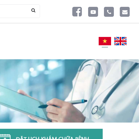
ĐẶT LỊCH KHÁM CHỮA BỆNH