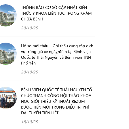
THÔNG BÁO CƠ SỞ CẬP NHẬT KIẾN
THỨC Y KHOA LIÊN TỤC TRONG KHÁM
CHỮA BỆNH
20/10/25
Hồ sơ mời thầu – Gói thầu cung cấp dịch
vụ trông giữ xe ngày/đêm tại Bệnh viện
Quốc tế Thái Nguyên và Bệnh viện TNH
Phổ Yên
20/10/25
BỆNH VIỆN QUỐC TẾ THÁI NGUYÊN TỔ
CHỨC THÀNH CÔNG HỘI THẢO KHOA
HỌC GIỚI THIỆU KỸ THUẬT REZUM –
BƯỚC TIẾN MỚI TRONG ĐIỀU TRỊ PHÌ
ĐẠI TUYẾN TIỀN LIỆT
18/10/25