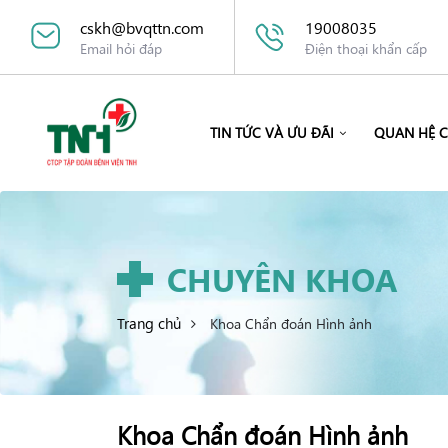
cskh@bvqttn.com
19008035
Email hỏi đáp
Điện thoại khẩn cấp
TIN TỨC VÀ ƯU ĐÃI
QUAN HỆ 
CHUYÊN KHOA
Trang chủ
Khoa Chẩn đoán Hình ảnh
Khoa Chẩn đoán Hình ảnh