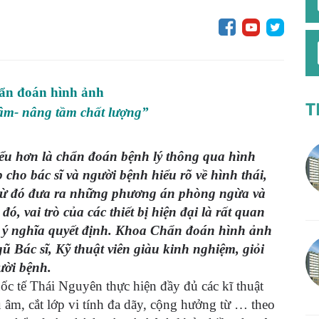
n đoán hình ảnh
T
âm- nâng tầm chất lượng”
ểu hơn là chẩn đoán bệnh lý thông qua hình
cho bác sĩ và người bệnh hiểu rõ về hình thái,
ể từ đó đưa ra những phương án phòng ngừa và
ó, vai trò của các thiết bị hiện đại là rất quan
có ý nghĩa quyết định. Khoa Chẩn đoán hình ảnh
 Bác sĩ, Kỹ thuật viên giàu kinh nghiệm, giỏi
ười bệnh.
 tế Thái Nguyên thực hiện đầy đủ các kĩ thuật
u âm, cắt lớp vi tính đa dãy, cộng hưởng từ … theo