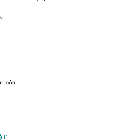
p.
ên môn:
ẬT