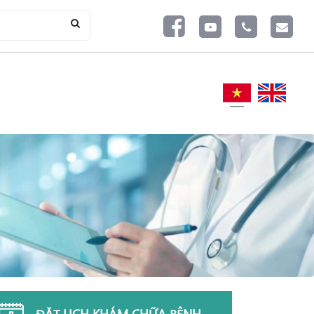
ĐẶT LỊCH KHÁM CHỮA BỆNH