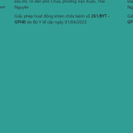
Địa chỉ: Tổ dân phố Chùa, phường Vạn Xuân, Thái
Đị
han
Nguyên
Ng
Giấy phép hoạt động khám chữa bệnh số
261/BYT -
Gi
GPHĐ
do Bộ Y tế cấp ngày 01/04/2025
GP