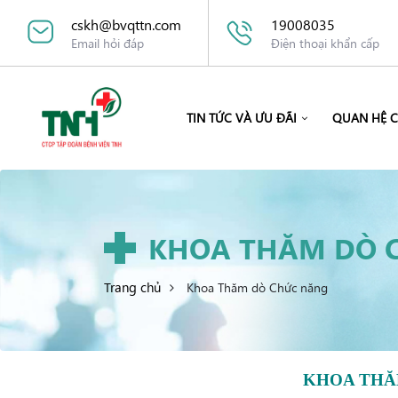
cskh@bvqttn.com
19008035
Email hỏi đáp
Điện thoại khẩn cấp
TIN TỨC VÀ ƯU ĐÃI
QUAN HỆ 
KHOA THĂM DÒ 
Trang chủ
Khoa Thăm dò Chức năng
KHOA THĂ