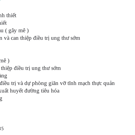
nh thiết
iết
au ( gây mê )
n và can thiệp điều trị ung thư sớm
mê )
 thiệp điều trị ung thư sớm
ràng
 điều trị và dự phòng giãn vỡ tĩnh mạch thực quản
xuất huyết đường tiêu hóa
ng
35