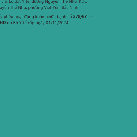
a chỉ: Lô đất Y tế, đường Nguyễn Thế Nho, KDC
uyễn Thế Nho, phường Việt Yên, Bắc Ninh
ấy phép hoạt động khám chữa bệnh số
378/BYT -
HĐ
do Bộ Y tế cấp ngày 01/11/2024