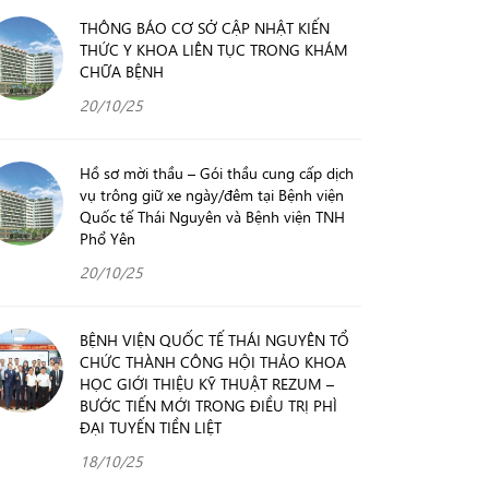
THÔNG BÁO CƠ SỞ CẬP NHẬT KIẾN
THỨC Y KHOA LIÊN TỤC TRONG KHÁM
CHỮA BỆNH
20/10/25
Hồ sơ mời thầu – Gói thầu cung cấp dịch
vụ trông giữ xe ngày/đêm tại Bệnh viện
Quốc tế Thái Nguyên và Bệnh viện TNH
Phổ Yên
20/10/25
BỆNH VIỆN QUỐC TẾ THÁI NGUYÊN TỔ
CHỨC THÀNH CÔNG HỘI THẢO KHOA
HỌC GIỚI THIỆU KỸ THUẬT REZUM –
BƯỚC TIẾN MỚI TRONG ĐIỀU TRỊ PHÌ
ĐẠI TUYẾN TIỀN LIỆT
18/10/25