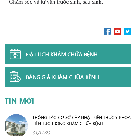
– Chăm sóc và tư vấn trước sinh, sau sinh.
ĐẶT LỊCH KHÁM CHỮA BỆNH
BẢNG GIÁ KHÁM CHỮA BỆNH
TIN MỚI
THÔNG BÁO CƠ SỞ CẬP NHẬT KIẾN THỨC Y KHOA
LIÊN TỤC TRONG KHÁM CHỮA BỆNH
01/11/25