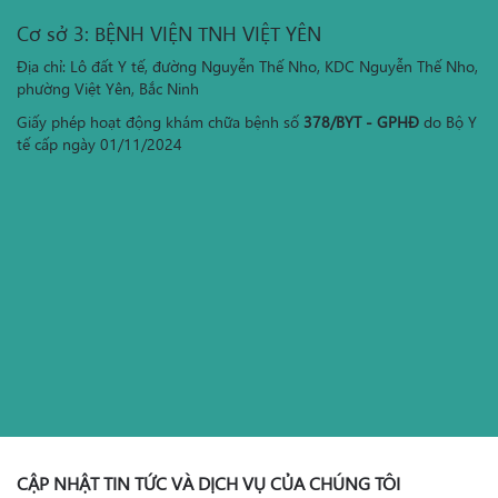
Cơ sở 3: BỆNH VIỆN TNH VIỆT YÊN
Địa chỉ: Lô đất Y tế, đường Nguyễn Thế Nho, KDC Nguyễn Thế Nho,
phường Việt Yên, Bắc Ninh
Giấy phép hoạt động khám chữa bệnh số
378/BYT - GPHĐ
do Bộ Y
tế cấp ngày 01/11/2024
CẬP NHẬT TIN TỨC VÀ DỊCH VỤ CỦA CHÚNG TÔI