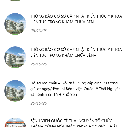
THÔNG BÁO CƠ SỞ CẬP NHẬT KIẾN THỨC Y KHOA
LIÊN TỤC TRONG KHÁM CHỮA BỆNH
28/10/25
THÔNG BÁO CƠ SỞ CẬP NHẬT KIẾN THỨC Y KHOA
LIÊN TỤC TRONG KHÁM CHỮA BỆNH
20/10/25
Hồ sơ mời thầu – Gói thầu cung cấp dịch vụ trông
giữ xe ngày/đêm tại Bệnh viện Quốc tế Thái Nguyên
và Bệnh viện TNH Phổ Yên
20/10/25
BỆNH VIỆN QUỐC TẾ THÁI NGUYÊN TỔ CHỨC
THÀNH CÔNG HỘI THẢO KHOA HỌC GIỚI THIỆU