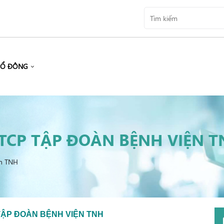
CỔ ĐÔNG
TCP TẬP ĐOÀN BỆNH VIỆN T
ện TNH
TẬP ĐOÀN BỆNH VIỆN TNH