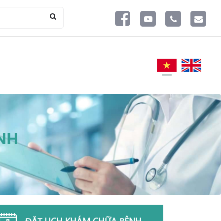
NH
ĐẶT LỊCH KHÁM CHỮA BỆNH