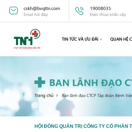
cskh@bvqttn.com
19008035
Email hỏi đáp
Điện thoại khẩn cấp
TIN TỨC VÀ ƯU ĐÃI
QUAN HỆ 
BAN LÃNH ĐẠO C
Trang chủ
Ban lãnh đạo CTCP Tập đoàn Bệnh Vi
HỘI ĐỒNG QUẢN TRỊ CÔNG TY CỔ PHẦN 