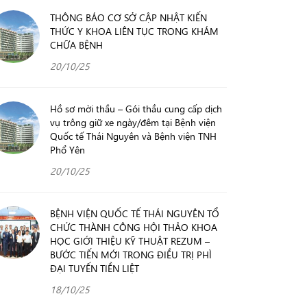
THÔNG BÁO CƠ SỞ CẬP NHẬT KIẾN
THỨC Y KHOA LIÊN TỤC TRONG KHÁM
CHỮA BỆNH
20/10/25
Hồ sơ mời thầu – Gói thầu cung cấp dịch
vụ trông giữ xe ngày/đêm tại Bệnh viện
Quốc tế Thái Nguyên và Bệnh viện TNH
Phổ Yên
20/10/25
BỆNH VIỆN QUỐC TẾ THÁI NGUYÊN TỔ
CHỨC THÀNH CÔNG HỘI THẢO KHOA
HỌC GIỚI THIỆU KỸ THUẬT REZUM –
BƯỚC TIẾN MỚI TRONG ĐIỀU TRỊ PHÌ
ĐẠI TUYẾN TIỀN LIỆT
18/10/25