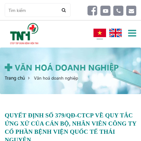
VĂN HOÁ DOANH NGHIỆP
Trang chủ
Văn hoá doanh nghiệp
QUYẾT ĐỊNH SỐ 379/QĐ-CTCP VỀ QUY TẮC
ỨNG XỬ CỦA CÁN BỘ, NHÂN VIÊN CÔNG TY
CỔ PHẦN BỆNH VIỆN QUỐC TẾ THÁI
NGUYÊN