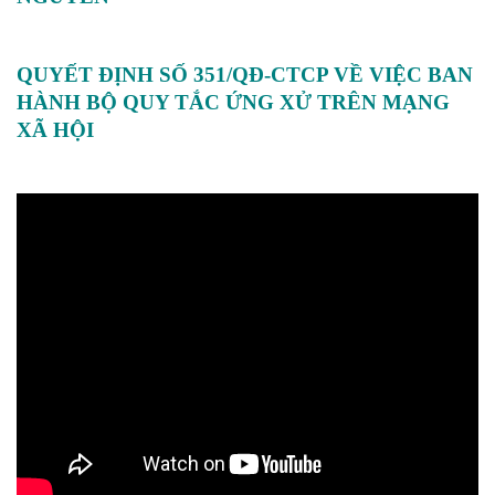
QUYẾT ĐỊNH SỐ 351/QĐ-CTCP VỀ VIỆC BAN
HÀNH BỘ QUY TẮC ỨNG XỬ TRÊN MẠNG
XÃ HỘI