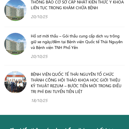
THÔNG BÁO CƠ SỞ CẬP NHẬT KIẾN THỨC Y KHOA
LIÊN TỤC TRONG KHÁM CHỮA BỆNH
20/10/25
Hồ sơ mời thầu – Gói thầu cung cấp dịch vụ trông
giữ xe ngày/đêm tại Bệnh viện Quốc tế Thái Nguyên
và Bệnh viện TNH Phổ Yên
20/10/25
BỆNH VIỆN QUỐC TẾ THÁI NGUYÊN TỔ CHỨC
THÀNH CÔNG HỘI THẢO KHOA HỌC GIỚI THIỆU
KỸ THUẬT REZUM – BƯỚC TIẾN MỚI TRONG ĐIỀU
TRỊ PHÌ ĐẠI TUYẾN TIỀN LIỆT
18/10/25