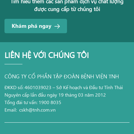
Tìm hiểu thêm các sản phẩm dịch vụ chất lượng
được cung cấp từ chúng tôi
Khám phá ngay
LIÊN HỆ VỚI CHÚNG TÔI
CÔNG TY CỔ PHẦN TẬP ĐOÀN BỆNH VIỆN TNH
ĐKKD số: 4601039023 – Sở Kế hoạch và Đầu tư Tỉnh Thái
Nguyên cấp lần đầu ngày 19 tháng 03 năm 2012
Tổng đài tư vấn: 1900 8035
Email:
cskh@tnh.com.vn