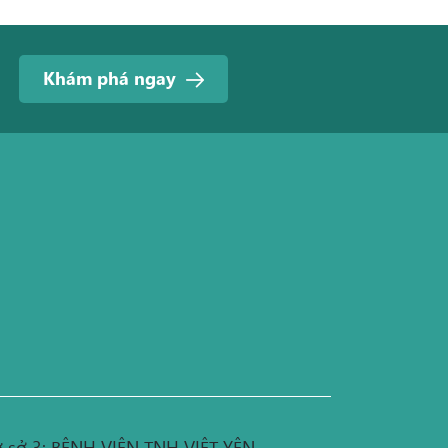
Khám phá ngay
 sở 3: BỆNH VIỆN TNH VIỆT YÊN