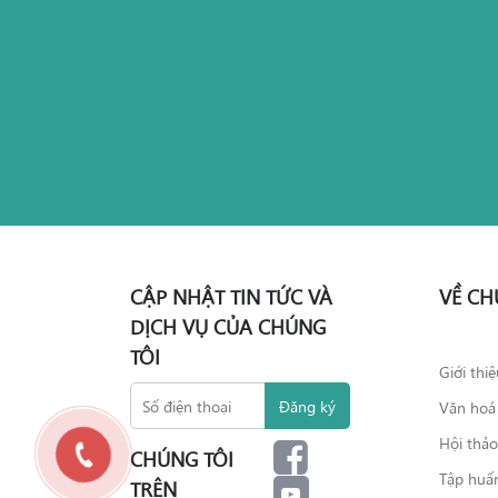
CẬP NHẬT TIN TỨC VÀ
VỀ CH
DỊCH VỤ CỦA CHÚNG
TÔI
Giới thi
Văn hoá
Hội thả
CHÚNG TÔI
Tập huấ
TRÊN