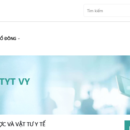
CỔ ĐÔNG
TYT VY
C VÀ VẬT TƯ Y TẾ