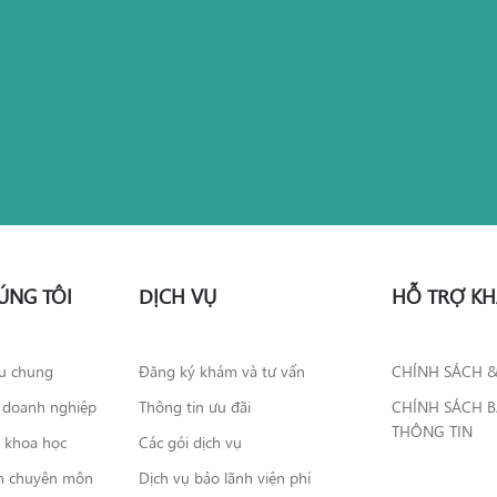
ÚNG TÔI
DỊCH VỤ
HỖ TRỢ K
ệu chung
Đăng ký khám và tư vấn
CHÍNH SÁCH 
 doanh nghiệp
Thông tin ưu đãi
CHÍNH SÁCH 
THÔNG TIN
o khoa học
Các gói dịch vụ
n chuyên môn
Dịch vụ bảo lãnh viện phí