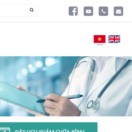
ĐẶT LỊCH KHÁM CHỮA BỆNH