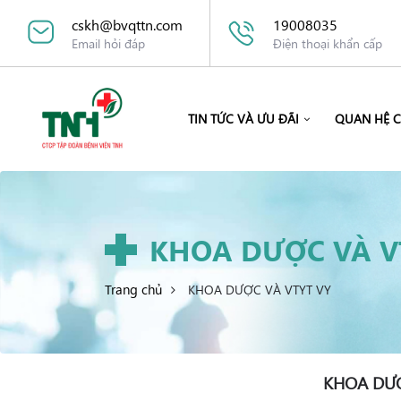
cskh@bvqttn.com
19008035
Email hỏi đáp
Điện thoại khẩn cấp
TIN TỨC VÀ ƯU ĐÃI
QUAN HỆ 
KHOA DƯỢC VÀ V
Trang chủ
KHOA DƯỢC VÀ VTYT VY
KHOA DƯỢ