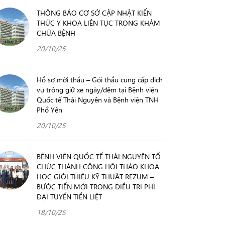
THÔNG BÁO CƠ SỞ CẬP NHẬT KIẾN
THỨC Y KHOA LIÊN TỤC TRONG KHÁM
CHỮA BỆNH
20/10/25
Hồ sơ mời thầu – Gói thầu cung cấp dịch
vụ trông giữ xe ngày/đêm tại Bệnh viện
Quốc tế Thái Nguyên và Bệnh viện TNH
Phổ Yên
20/10/25
BỆNH VIỆN QUỐC TẾ THÁI NGUYÊN TỔ
CHỨC THÀNH CÔNG HỘI THẢO KHOA
HỌC GIỚI THIỆU KỸ THUẬT REZUM –
BƯỚC TIẾN MỚI TRONG ĐIỀU TRỊ PHÌ
ĐẠI TUYẾN TIỀN LIỆT
18/10/25