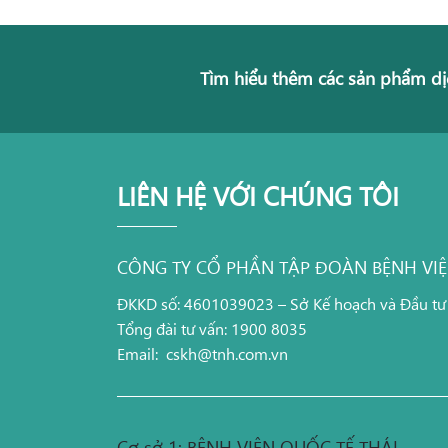
Tìm hiểu thêm các sản phẩm dị
LIÊN HỆ VỚI CHÚNG TÔI
CÔNG TY CỔ PHẦN TẬP ĐOÀN BỆNH VI
ĐKKD số: 4601039023 – Sở Kế hoạch và Đầu tư
Tổng đài tư vấn: 1900 8035
Email:
cskh@tnh.com.vn
Cơ sở 1: BỆNH VIỆN QUỐC TẾ THÁI