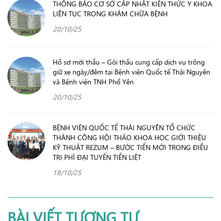
THÔNG BÁO CƠ SỞ CẬP NHẬT KIẾN THỨC Y KHOA
LIÊN TỤC TRONG KHÁM CHỮA BỆNH
20/10/25
Hồ sơ mời thầu – Gói thầu cung cấp dịch vụ trông
giữ xe ngày/đêm tại Bệnh viện Quốc tế Thái Nguyên
và Bệnh viện TNH Phổ Yên
20/10/25
BỆNH VIỆN QUỐC TẾ THÁI NGUYÊN TỔ CHỨC
THÀNH CÔNG HỘI THẢO KHOA HỌC GIỚI THIỆU
KỸ THUẬT REZUM – BƯỚC TIẾN MỚI TRONG ĐIỀU
TRỊ PHÌ ĐẠI TUYẾN TIỀN LIỆT
18/10/25
BÀI VIẾT TƯƠNG TỰ