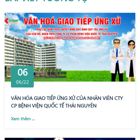
06
06/22
VĂN HÓA GIAO TIẾP ỨNG XỬ CỦA NHÂN VIÊN CTY
CP BỆNH VIỆN QUỐC TẾ THÁI NGUYÊN
Xem thêm ...