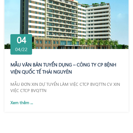
04
04/22
MẪU VĂN BẢN TUYỂN DỤNG – CÔNG TY CP BỆNH
VIỆN QUỐC TẾ THÁI NGUYÊN
MẪU ĐƠN XIN DỰ TUYỂN LÀM VIỆC CTCP BVQTTN CV XIN
VIỆC CTCP BVQTTN
Xem thêm ...