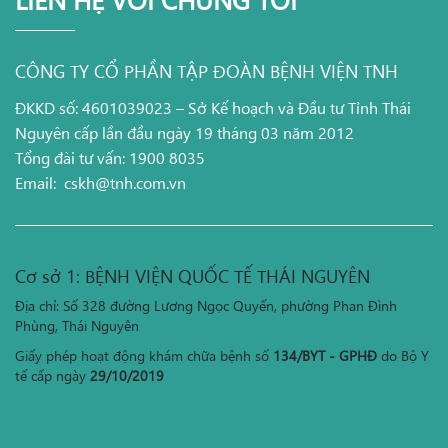
CÔNG TY CỔ PHẦN TẬP ĐOÀN BỆNH VIỆN TNH
ĐKKD số: 4601039023 – Sở Kế hoạch và Đầu tư Tỉnh Thái
Nguyên cấp lần đầu ngày 19 tháng 03 năm 2012
Tổng đài tư vấn: 1900 8035
Email:
cskh@tnh.com.vn
Cơ sở 1: BỆNH VIỆN QUỐC TẾ THÁI NGUYÊN
Địa chỉ: Số 328 đường Lương Ngọc Quyến, phường Phan Đình
Phùng, Thái Nguyên
Giấy phép hoạt động khám chữa bệnh số
134/BYT - GPHĐ
do Bộ Y
tế cấp ngày
29/10/2019