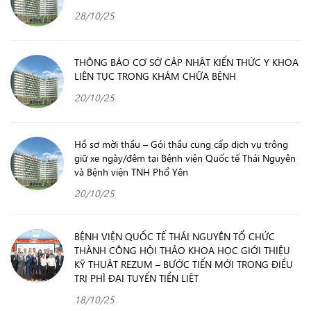
28/10/25
THÔNG BÁO CƠ SỞ CẬP NHẬT KIẾN THỨC Y KHOA
LIÊN TỤC TRONG KHÁM CHỮA BỆNH
20/10/25
Hồ sơ mời thầu – Gói thầu cung cấp dịch vụ trông
giữ xe ngày/đêm tại Bệnh viện Quốc tế Thái Nguyên
và Bệnh viện TNH Phổ Yên
20/10/25
BỆNH VIỆN QUỐC TẾ THÁI NGUYÊN TỔ CHỨC
THÀNH CÔNG HỘI THẢO KHOA HỌC GIỚI THIỆU
KỸ THUẬT REZUM – BƯỚC TIẾN MỚI TRONG ĐIỀU
TRỊ PHÌ ĐẠI TUYẾN TIỀN LIỆT
18/10/25