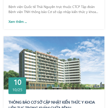
Bệnh viện Quốc tế Thái Nguyên trực thuộc CTCP Tập đoàn
Bệnh viện TNH thông báo Cơ sở cập nhập kiến thức y khoa...
Xem thêm ...
10
10/25
THÔNG BÁO CƠ SỞ CẬP NHẬT KIẾN THỨC Y KHOA
LIÊN TỤC TRONG KHÁM CHỮA BỆNH