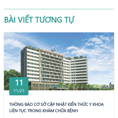
BÀI VIẾT TƯƠNG TỰ
11
11/25
THÔNG BÁO CƠ SỞ CẬP NHẬT KIẾN THỨC Y KHOA
LIÊN TỤC TRONG KHÁM CHỮA BỆNH