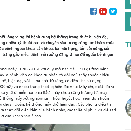
hết lòng vì người bệnh cùng hệ thống trang thiết bị hiện đại,
ông nhiều kỹ thuật cao và chuyên sâu trong công tác khám chữa
T
c bệnh ngoại khoa, sản khoa, tai mũi họng, tán sỏi nông, sỏi
đại tràng gây mê… Bệnh viện xứng đáng là nơi để người bệnh gửi
 động ngày 10/02/2014 với quy mô ban đầu 150 giường bệnh,
y là bệnh viện đa khoa tư nhân có đội ngũ thầy thuốc nhiều
 bộ, hiện đại, với 1 tòa nhà 10 tầng, có diện tích sử dụng
000m2) và nhiều trang thiết bị hiện đại như: Máy chụp cắt lớp vi
cơ sở y tế ở miền núi phía Bắc); máy chụp cộng hưởng từ; máy
hệ thống máy xét nghiệm sinh hóa, huyết học, miễn dịch hoàn
oi chuẩn đoán; hệ thống máy thở hiện đại… Các phòng điều trị
 theo dõi diễn biến của bệnh nhân, các thiết bị phục vụ điều trị
 ở của khách sạn 3 sao.