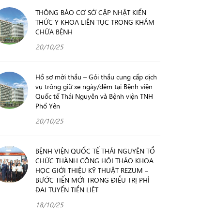
THÔNG BÁO CƠ SỞ CẬP NHẬT KIẾN
THỨC Y KHOA LIÊN TỤC TRONG KHÁM
CHỮA BỆNH
20/10/25
Hồ sơ mời thầu – Gói thầu cung cấp dịch
vụ trông giữ xe ngày/đêm tại Bệnh viện
Quốc tế Thái Nguyên và Bệnh viện TNH
Phổ Yên
20/10/25
BỆNH VIỆN QUỐC TẾ THÁI NGUYÊN TỔ
CHỨC THÀNH CÔNG HỘI THẢO KHOA
HỌC GIỚI THIỆU KỸ THUẬT REZUM –
BƯỚC TIẾN MỚI TRONG ĐIỀU TRỊ PHÌ
ĐẠI TUYẾN TIỀN LIỆT
18/10/25