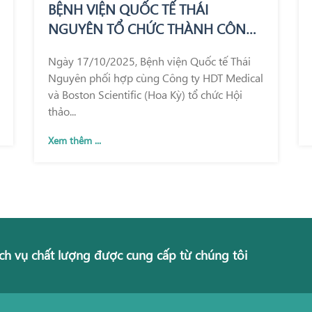
BỆNH VIỆN QUỐC TẾ THÁI
NGUYÊN TỔ CHỨC THÀNH CÔNG
HỘI THẢO KHOA HỌC GIỚI THIỆU
Ngày 17/10/2025, Bệnh viện Quốc tế Thái
KỸ THUẬT REZUM – BƯỚC TIẾN
Nguyên phối hợp cùng Công ty HDT Medical
MỚI TRONG ĐIỀU TRỊ PHÌ ĐẠI
và Boston Scientific (Hoa Kỳ) tổ chức Hội
TUYẾN TIỀN LIỆT
thảo...
Xem thêm ...
ch vụ chất lượng được cung cấp từ chúng tôi