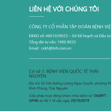
LIÊN HỆ VỚI CHÚNG TÔI
CÔNG TY CỔ PHẦN TẬP ĐOÀN BỆNH VI
ĐKKD số: 4601039023 – Sở Kế hoạch và Đầu tư
Tổng đài tư vấn: 1900 8035
Email:
cskh@tnh.com.vn
Cơ sở 1: BỆNH VIỆN QUỐC TẾ THÁI
NGUYÊN
Địa chỉ: Số 328 đường Lương Ngọc Quyến, phường P
Đình Phùng, Thái Nguyên
Giấy phép hoạt động khám chữa bệnh số
134/BYT -
GPHĐ
do Bộ Y tế cấp ngày
29/10/2019