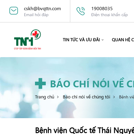
cskh@bvqttn.com
19008035
Email hỏi đáp
Điện thoại khẩn cấp
TIN TỨC VÀ ƯU ĐÃI
QUAN HỆ 
BÁO CHÍ NÓI VỀ 
Trang chủ
Báo chí nói về chúng tôi
Bệnh vi
Bệnh viện Quốc tế Thái Nguyê