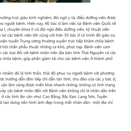
thường trực giàu kinh nghiệm; đội ngũ y tá, điều dưỡng viên được
o người bệnh. Hiện nay, 46 bác sĩ làm việc tại Bệnh viện Quốc tế
oa I, chuyên khoa II và đội ngũ điều dưỡng viên, kỹ thuật viên
ại các bệnh viện lớn cùng với hơn 30 bác sĩ có trình độ giáo sư,
nh viện tuyến Trung ương thường xuyên trực tiếp khám chữa bệnh
rợ hội chẩn phẫu thuật những ca khó, phức tạp. Bệnh viện cam
các loại đối với bệnh nhân trên địa bàn tỉnh Thái Nguyên và các
ài chữa bệnh, góp phần giảm tải cho các bệnh viện ở thành phố
 nhiệm đó là tinh thần, thái độ phục vụ người bệnh với phương
c hướng dẫn đón tiếp chỉ dẫn tận tình, chu đáo của các y bác sĩ,
à cận lâm sàng được triển khai nhanh chóng, không có tình trạng
Vì vậy các bệnh nhân đến với Bệnh viện không chỉ là nhân dân trên
ở các tỉnh lân cận như: Cao Bằng, Bắc Kạn, Lạng Sơn, Tuyên
ã tạo dựng nên hình ảnh đẹp trong mắt nhân dân- một địa chỉ