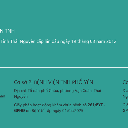
ỆN TNH
 Tỉnh Thái Nguyên cấp lần đầu ngày 19 tháng 03 năm 2012
Cơ sở 2: BỆNH VIỆN TNH PHỔ YÊN
Cơ
Địa chỉ: Tổ dân phố Chùa, phường Vạn Xuân, Thái
Đị
han
Nguyên
Ng
Giấy phép hoạt động khám chữa bệnh số
261/BYT -
Gi
GPHĐ
do Bộ Y tế cấp ngày 01/04/2025
GP