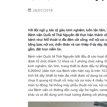
28/07/2018
Với đội ngũ y, bác sỹ giàu kinh nghiệm, luôn tận tâm, 
Bệnh viện Quốc tế Thái Nguyên đã thực hiện thành c
bệnh như: Mổ thoát vị đĩa đệm cột sống; mổ nội soi cá
bằng laze, nội soi, chẩn đoán và can thiệp ở dạ dày, 
gắm, đặt trọn niềm tin.
Bệnh viện Quốc tế Thái Nguyên bắt đầu đi vào hoạt
được tổ chức thành 12 khoa và 3 phòng chức năng. Đâ
kinh nghiệm, tận tình, trang thiết bị được đầu tư đồng
6.000m2 (diện tích của Bệnh viện hiện nay là trên 10.
tính 64 dãy (thiết bị hiện đại nhất được sử dụng tại 
chụp X quang kỹ thuật số; máy nội soi màu 4 chiều; 
toàn tự động; hệ thống máy phẫu thuật nội soi, nội s
của Bệnh viện có đường dẫn cung cấp ôxi ngầm, camera
khác và có đồ dùng sinh hoạt tương đương với phòng