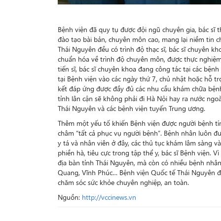
Bệnh viện đã quy tụ được đội ngũ chuyên gia, bác sĩ 
đào tạo bài bản, chuyên môn cao, mang lại niềm tin ch
Thái Nguyên đều có trình độ thạc sĩ, bác sĩ chuyên kh
chuẩn hóa về trình độ chuyên môn, được thực nghiệm t
tiến sĩ, bác sĩ chuyên khoa đang công tác tại các bệ
tại Bệnh viện vào các ngày thứ 7, chủ nhật hoặc hỗ t
kết đáp ứng được đầy đủ các nhu cầu khám chữa bệnh 
tỉnh lân cận sẽ không phải đi Hà Nội hay ra nước ngo
Thái Nguyên và các bệnh viện tuyến Trung ương.
Thêm một yếu tố khiến Bệnh viện được người bệnh tín
châm “tất cả phục vụ người bệnh”. Bệnh nhân luôn đượ
y tá và nhân viên ở đây, các thủ tục khám lâm sàng v
phiền hà, tiêu cực trong tập thể y, bác sĩ Bệnh viện. 
địa bàn tỉnh Thái Nguyên, mà còn có nhiều bệnh nhân 
Quang, Vĩnh Phúc… Bệnh viện Quốc tế Thái Nguyên đ
chăm sóc sức khỏe chuyên nghiệp, an toàn.
Nguồn:
http://vccinews.vn