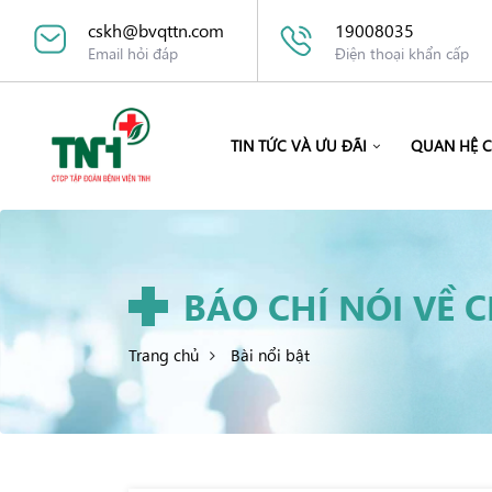
cskh@bvqttn.com
19008035
Email hỏi đáp
Điện thoại khẩn cấp
TIN TỨC VÀ ƯU ĐÃI
QUAN HỆ 
BÁO CHÍ NÓI VỀ 
Trang chủ
Bài nổi bật