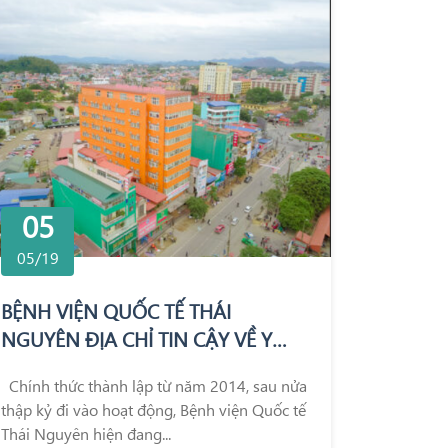
05
05/19
BỆNH VIỆN QUỐC TẾ THÁI
NGUYÊN ĐỊA CHỈ TIN CẬY VỀ Y
ĐỨC VÀ CHẤT LƯỢNG KHÁM
Chính thức thành lập từ năm 2014, sau nửa
CHỮA BỆNH
thập kỷ đi vào hoạt động, Bệnh viện Quốc tế
Thái Nguyên hiện đang...