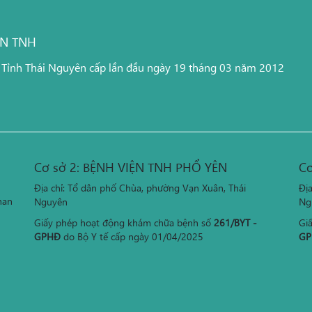
ỆN TNH
 Tỉnh Thái Nguyên cấp lần đầu ngày 19 tháng 03 năm 2012
Cơ sở 2: BỆNH VIỆN TNH PHỔ YÊN
Cơ
Địa chỉ: Tổ dân phố Chùa, phường Vạn Xuân, Thái
Đị
han
Nguyên
Ng
Giấy phép hoạt động khám chữa bệnh số
261/BYT -
Gi
GPHĐ
do Bộ Y tế cấp ngày 01/04/2025
GP