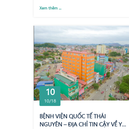
Xem thêm ...
10
10/18
BỆNH VIỆN QUỐC TẾ THÁI
NGUYÊN – ĐỊA CHỈ TIN CẬY VỀ Y