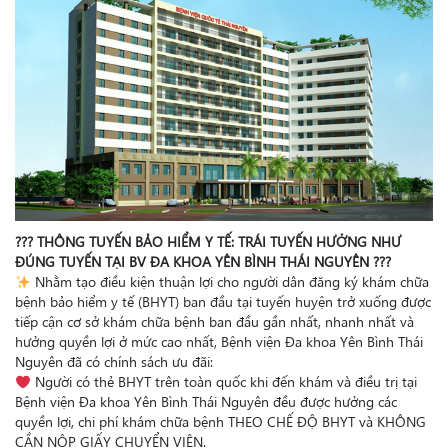
?
?
?
THÔNG TUYẾN BẢO HIỂM Y TẾ: TRÁI TUYẾN HƯỞNG NHƯ
ĐÚNG TUYẾN TẠI BV ĐA KHOA YÊN BÌNH THÁI NGUYÊN
?
?
?
Nhằm tạo điều kiện thuận lợi cho người dân đăng ký khám chữa
bệnh bảo hiểm y tế (BHYT) ban đầu tại tuyến huyện trở xuống được
tiếp cận cơ sở khám chữa bệnh ban đầu gần nhất, nhanh nhất và
hưởng quyền lợi ở mức cao nhất, Bệnh viện Đa khoa Yên Bình Thái
Nguyên đã có chính sách ưu đãi:
Người có thẻ BHYT trên toàn quốc khi đến khám và điều trị tại
Bệnh viện Đa khoa Yên Bình Thái Nguyên đều được hưởng các
quyền lợi, chi phí khám chữa bệnh THEO CHẾ ĐỘ BHYT và KHÔNG
CẦN NỘP GIẤY CHUYỂN VIỆN.