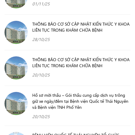
01/11/25
THÔNG BÁO CƠ SỞ CẬP NHẬT KIẾN THỨC Y KHOA
LIÊN TỤC TRONG KHÁM CHỮA BỆNH
28/10/25
THÔNG BÁO CƠ SỞ CẬP NHẬT KIẾN THỨC Y KHOA
LIÊN TỤC TRONG KHÁM CHỮA BỆNH
20/10/25
Hồ sơ mời thầu – Gói thầu cung cấp dịch vụ trông
giữ xe ngày/đêm tại Bệnh viện Quốc tế Thái Nguyên
và Bệnh viện TNH Phổ Yên
20/10/25
BỆNH VIỆN QUỐC TẾ THÁI NGUYÊN TỔ CHỨC