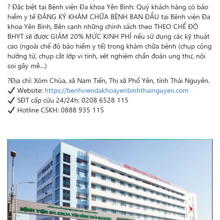
?
Đặc biệt tại Bệnh viện Đa khoa Yên Bình: Quý khách hàng có bảo
hiểm y tế ĐĂNG KÝ KHÁM CHỮA BỆNH BAN ĐẦU tại Bệnh viện Đa
khoa Yên Bình, Bên cạnh những chính sách theo THEO CHẾ ĐỘ
BHYT sẽ được GIẢM 20% MỨC KINH PHÍ nếu sử dụng các kỹ thuật
cao (ngoài chế độ bảo hiểm y tế) trong khám chữa bệnh (chụp cộng
hưởng từ, chụp cắt lớp vi tính, xét nghiệm chẩn đoán ung thư, nội
soi gây mê…)
?
Địa chỉ: Xóm Chùa, xã Nam Tiến, Thị xã Phổ Yên, tỉnh Thái Nguyên.
Website:
https://benhviendakhoayenbinhthainguyen.com
SĐT cấp cứu 24/24h: 0208 6528 115
Hotline CSKH: 0888 935 115