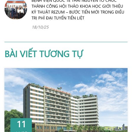
THÀNH CÔNG HỘI THẢO KHOA HỌC GIỚI THIỆU
KỸ THUẬT REZUM – BƯỚC TIẾN MỚI TRONG ĐIỀU
TRỊ PHÌ ĐẠI TUYẾN TIỀN LIỆT
18/10/25
BÀI VIẾT TƯƠNG TỰ
11