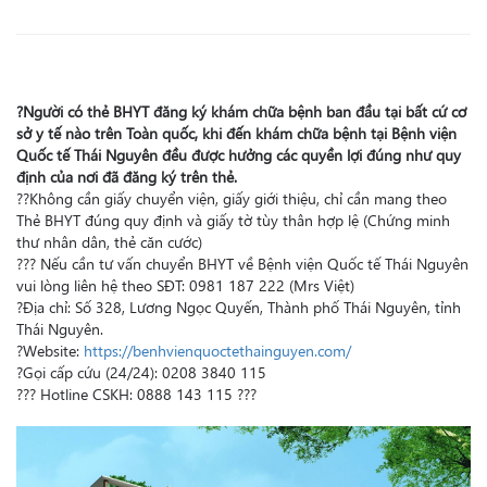
?
Người có thẻ BHYT đăng ký khám chữa bệnh ban đầu tại bất cứ cơ
sở y tế nào trên Toàn quốc, khi đến khám chữa bệnh tại Bệnh viện
Quốc tế Thái Nguyên đều được hưởng các quyền lợi đúng như quy
định của nơi đã đăng ký trên thẻ.
?
?
Không cần giấy chuyển viện, giấy giới thiệu, chỉ cần mang theo
Thẻ BHYT đúng quy định và giấy tờ tùy thân hợp lệ (Chứng minh
thư nhân dân, thẻ căn cước)
?
?
?
Nếu cần tư vấn chuyển BHYT về Bện
h viện Quốc tế Thái Nguyên
vui lòng liên hệ theo SĐT: 0981 187 222 (Mrs Việt)
?
Địa chỉ: Số 328, Lương Ngọc Quyến, Thành phố Thái Nguyên, tỉnh
Thái Nguyên.
?
Website:
https://benhvienquoctethainguyen.com/
?
Gọi cấp cứu (24/24): 0208 3840 115
?
?
?
Hotline CSKH: 0888 143 115
?
?
?