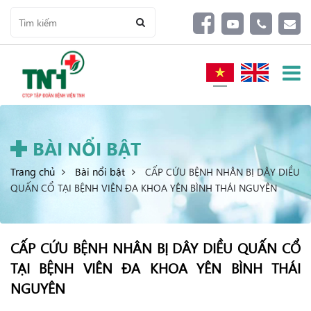
BÀI NỔI BẬT
Trang chủ
Bài nổi bật
CẤP CỨU BỆNH NHÂN BỊ DÂY DIỀU
QUẤN CỔ TẠI BỆNH VIÊN ĐA KHOA YÊN BÌNH THÁI NGUYÊN
CẤP CỨU BỆNH NHÂN BỊ DÂY DIỀU QUẤN CỔ
TẠI BỆNH VIÊN ĐA KHOA YÊN BÌNH THÁI
NGUYÊN