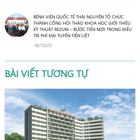
BỆNH VIỆN QUỐC TẾ THÁI NGUYÊN TỔ CHỨC
THÀNH CÔNG HỘI THẢO KHOA HỌC GIỚI THIỆU
KỸ THUẬT REZUM – BƯỚC TIẾN MỚI TRONG ĐIỀU
TRỊ PHÌ ĐẠI TUYẾN TIỀN LIỆT
18/10/25
BÀI VIẾT TƯƠNG TỰ