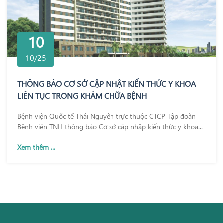
10
10/25
THÔNG BÁO CƠ SỞ CẬP NHẬT KIẾN THỨC Y KHOA
LIÊN TỤC TRONG KHÁM CHỮA BỆNH
Bệnh viện Quốc tế Thái Nguyên trực thuộc CTCP Tập đoàn
Bệnh viện TNH thông báo Cơ sở cập nhập kiến thức y khoa...
Xem thêm ...