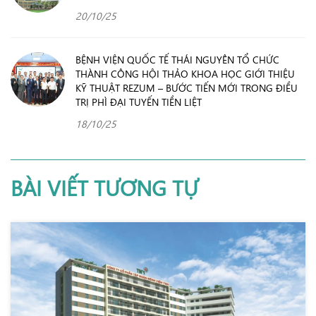
20/10/25
BỆNH VIỆN QUỐC TẾ THÁI NGUYÊN TỔ CHỨC
THÀNH CÔNG HỘI THẢO KHOA HỌC GIỚI THIỆU
KỸ THUẬT REZUM – BƯỚC TIẾN MỚI TRONG ĐIỀU
TRỊ PHÌ ĐẠI TUYẾN TIỀN LIỆT
18/10/25
BÀI VIẾT TƯƠNG TỰ