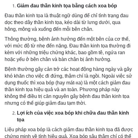
Giảm đau thần kinh tọa bằng cách xoa bóp
Đau thần kinh tọa là thuật ngữ dùng để chỉ tình trạng đau
dọc theo dây thần kinh tọa, kéo dài từ lưng dưới, qua
hông, mông và xuống đến mỗi bên chân.
Thông thường, bệnh ảnh hưởng đến một bên của cơ thể,
với mức độ từ nhẹ đến nặng. Đau thần kinh tọa thường đi
kèm với những triệu chứng khác, bao gồm tê, ngứa ran
hoặc yếu ở bên chân và bàn chân bị ảnh hưởng.
Bệnh thường gây cản trở các hoạt động hàng ngày và gây
khó khăn cho việc đi đứng, thậm chí là ngồi. Ngoài việc sử
dụng thuốc thì xoa bóp (hay mát-xa) là một cách giảm đau
thần kinh tọa hiệu quả và an toàn. Phương pháp này
không thể điều trị căn nguyên gây bệnh đau thần kinh tọa
nhưng có thể giúp giảm đau tạm thời.
Lợi ích của việc xoa bóp khi chữa đau thần kinh
tọa
Liệu pháp xoa bóp là cách giảm đau thần kinh tọa đã được
chứng minh về tính hiệu quả. Xoa bóp sâu thậm chí có thể