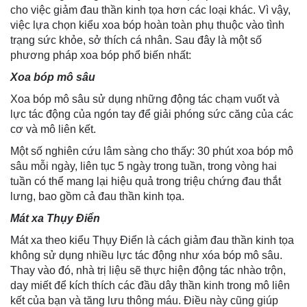
cho việc giảm đau thần kinh tọa hơn các loại khác. Vì vậy,
việc lựa chọn kiểu xoa bóp hoàn toàn phụ thuộc vào tình
trạng sức khỏe, sở thích cá nhân. Sau đây là một số
phương pháp xoa bóp phổ biến nhất:
Xoa bóp mô sâu
Xoa bóp mô sâu sử dụng những động tác chạm vuốt và
lực tác động của ngón tay để giải phóng sức căng của các
cơ và mô liên kết.
Một số nghiên cứu lâm sàng cho thấy: 30 phút xoa bóp mô
sâu mỗi ngày, liên tục 5 ngày trong tuần, trong vòng hai
tuần có thể mang lại hiệu quả trong triệu chứng đau thắt
lưng, bao gồm cả đau thần kinh tọa.
Mát xa Thụy Điển
Mát xa theo kiểu Thụy Điển là cách giảm đau thần kinh tọa
không sử dụng nhiều lực tác động như xóa bóp mô sâu.
Thay vào đó, nhà trị liệu sẽ thực hiện động tác nhào trộn,
day miết để kích thích các đầu dây thần kinh trong mô liên
kết của bạn và tăng lưu thông máu. Điều này cũng giúp