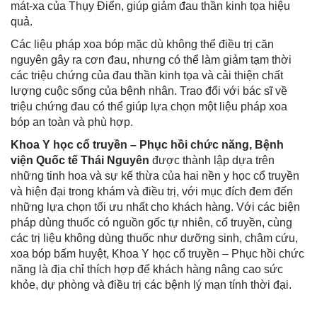
mát-xa của Thụy Điển, giúp giảm đau thần kinh tọa hiệu
quả.
Các liệu pháp xoa bóp mặc dù không thể điều trị căn
nguyên gây ra cơn đau, nhưng có thể làm giảm tạm thời
các triệu chứng của đau thần kinh tọa và cải thiện chất
lượng cuộc sống của bệnh nhân. Trao đổi với bác sĩ về
triệu chứng đau có thể giúp lựa chọn một liệu pháp xoa
bóp an toàn và phù hợp.
Khoa Y học cổ truyền – Phục hồi chức năng, Bệnh
viện Quốc tế Thái Nguyên
được thành lập dựa trên
những tinh hoa và sự kế thừa của hai nền y học cổ truyền
và hiện đại trong khám và điều trị, với mục đích đem đến
những lựa chọn tối ưu nhất cho khách hàng. Với các biện
pháp dùng thuốc có nguồn gốc tự nhiên, cổ truyền, cùng
các trị liệu không dùng thuốc như dưỡng sinh, châm cứu,
xoa bóp bấm huyệt, Khoa Y học cổ truyền – Phục hồi chức
năng là địa chỉ thích hợp để khách hàng nâng cao sức
khỏe, dự phòng và điều trị các bệnh lý mạn tính thời đại.