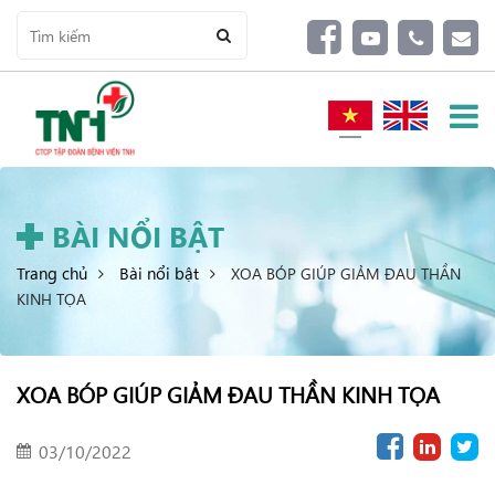
BÀI NỔI BẬT
Trang chủ
Bài nổi bật
XOA BÓP GIÚP GIẢM ĐAU THẦN
KINH TỌA
XOA BÓP GIÚP GIẢM ĐAU THẦN KINH TỌA
03/10/2022