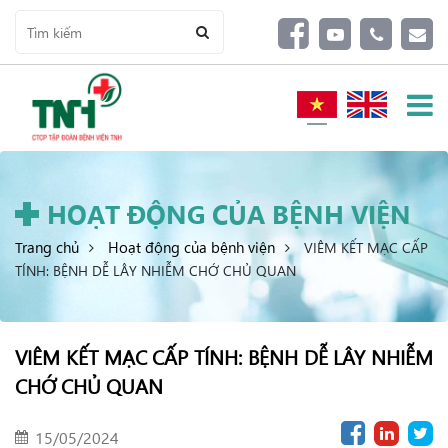
HOẠT ĐỘNG CỦA BỆNH VIỆN
Trang chủ
Hoạt động của bệnh viện
VIÊM KẾT MẠC CẤP
TÍNH: BỆNH DỄ LÂY NHIỄM CHỚ CHỦ QUAN
VIÊM KẾT MẠC CẤP TÍNH: BỆNH DỄ LÂY NHIỄM
CHỚ CHỦ QUAN
15/05/2024