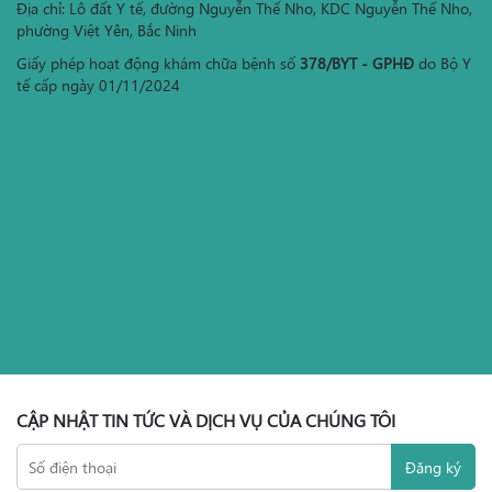
Địa chỉ: Lô đất Y tế, đường Nguyễn Thế Nho, KDC Nguyễn Thế Nho,
phường Việt Yên, Bắc Ninh
Giấy phép hoạt động khám chữa bệnh số
378/BYT - GPHĐ
do Bộ Y
tế cấp ngày 01/11/2024
CẬP NHẬT TIN TỨC VÀ DỊCH VỤ CỦA CHÚNG TÔI