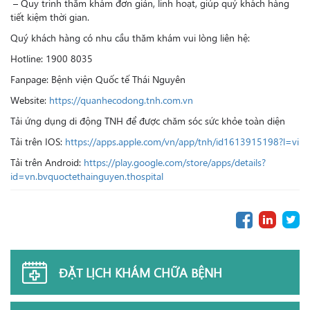
– Quy trình thăm khám đơn giản, linh hoạt, giúp quý khách hàng
tiết kiệm thời gian.
Quý khách hàng có nhu cầu thăm khám vui lòng liên hệ:
Hotline: 1900 8035
Fanpage: Bệnh viện Quốc tế Thái Nguyên
Website:
https://quanhecodong.tnh.com.vn
Tải ứng dụng di động TNH để được chăm sóc sức khỏe toàn diện
Tải trên IOS:
https://apps.apple.com/vn/app/tnh/id1613915198?l=vi
Tải
trên Android:
https://play.google.com/store/apps/details?
id=vn.bvquoctethainguyen.thospital
ĐẶT LỊCH KHÁM CHỮA BỆNH