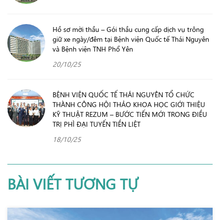
Hồ sơ mời thầu – Gói thầu cung cấp dịch vụ trông
giữ xe ngày/đêm tại Bệnh viện Quốc tế Thái Nguyên
và Bệnh viện TNH Phổ Yên
20/10/25
BỆNH VIỆN QUỐC TẾ THÁI NGUYÊN TỔ CHỨC
THÀNH CÔNG HỘI THẢO KHOA HỌC GIỚI THIỆU
KỸ THUẬT REZUM – BƯỚC TIẾN MỚI TRONG ĐIỀU
TRỊ PHÌ ĐẠI TUYẾN TIỀN LIỆT
18/10/25
BÀI VIẾT TƯƠNG TỰ