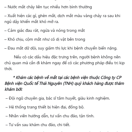
– Nước mắt chảy liên tục nhiều hơn bình thường
– Xuất hiện các gỉ, ghèn mắt, dịch mắt màu vàng chảy ra sau khi
ngủ dậy khiến mắt khó mở ra.
– Cảm giác đau rát, ngứa và nóng trong mắt
– Khó chịu, cộm mắt như có dị vật bên trong
– Đau mắt dữ dội, suy giảm thị lực khi bệnh chuyển biến nặng.
Nếu có các dấu hiệu đặc trưng trên, người bệnh không nên
chủ quan mà cần đi khám ngay để có các phương pháp điều trị kịp
thời.
* Khám
các bệnh về mắt tại
các bệnh viện thuộc Công ty CP
Bệnh viện Quốc tế Thái Nguyên (TNH) quý khách hàng được thăm
khám bởi:
– Đội ngũ chuyên gia, bác sĩ tâm huyết, giàu kinh nghiệm.
– Hệ thống trang thiết bị hiện đại, đồng bộ.
– Nhân viên hướng dẫn, tư vấn chu đáo, tận tình.
– Tư vấn sau khám chu đáo, chi tiết.