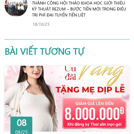
THÀNH CÔNG HỘI THẢO KHOA HỌC GIỚI THIỆU
KỸ THUẬT REZUM – BƯỚC TIẾN MỚI TRONG ĐIỀU
TRỊ PHÌ ĐẠI TUYẾN TIỀN LIỆT
18/10/25
BÀI VIẾT TƯƠNG TỰ
08
08/25