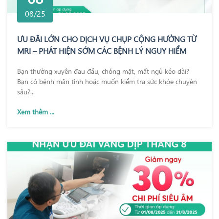
08/25
ƯU ĐÃI LỚN CHO DỊCH VỤ CHỤP CỘNG HƯỞNG TỪ
MRI – PHÁT HIỆN SỚM CÁC BỆNH LÝ NGUY HIỂM
Bạn thường xuyên đau đầu, chóng mặt, mất ngủ kéo dài?
Bạn có bệnh mãn tính hoặc muốn kiểm tra sức khỏe chuyên
sâu?...
Xem thêm ...