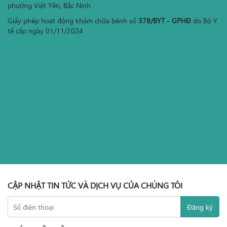
phường Việt Yên, Bắc Ninh
Giấy phép hoạt động khám chữa bệnh số
378/BYT - GPHĐ
do Bộ Y
tế cấp ngày 01/11/2024
CẬP NHẬT TIN TỨC VÀ DỊCH VỤ CỦA CHÚNG TÔI