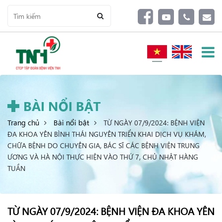
BÀI NỔI BẬT
Trang chủ
Bài nổi bật
TỪ NGÀY 07/9/2024: BỆNH VIỆN
ĐA KHOA YÊN BÌNH THÁI NGUYÊN TRIỂN KHAI DỊCH VỤ KHÁM,
CHỮA BỆNH DO CHUYÊN GIA, BÁC SĨ CÁC BỆNH VIỆN TRUNG
ƯƠNG VÀ HÀ NỘI THỰC HIỆN VÀO THỨ 7, CHỦ NHẬT HÀNG
TUẦN
TỪ NGÀY 07/9/2024: BỆNH VIỆN ĐA KHOA YÊN