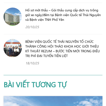
Hồ sơ mời thầu – Gói thầu cung cấp dịch vụ trông
giữ xe ngày/đêm tại Bệnh viện Quốc tế Thái Nguyên
và Bệnh viện TNH Phổ Yên
20/10/25
BỆNH VIỆN QUỐC TẾ THÁI NGUYÊN TỔ CHỨC
THÀNH CÔNG HỘI THẢO KHOA HỌC GIỚI THIỆU
KỸ THUẬT REZUM – BƯỚC TIẾN MỚI TRONG ĐIỀU
TRỊ PHÌ ĐẠI TUYẾN TIỀN LIỆT
18/10/25
BÀI VIẾT TƯƠNG TỰ