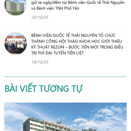
giữ xe ngày/đêm tại Bệnh viện Quốc tế Thái Nguyên
và Bệnh viện TNH Phổ Yên
20/10/25
BỆNH VIỆN QUỐC TẾ THÁI NGUYÊN TỔ CHỨC
THÀNH CÔNG HỘI THẢO KHOA HỌC GIỚI THIỆU
KỸ THUẬT REZUM – BƯỚC TIẾN MỚI TRONG ĐIỀU
TRỊ PHÌ ĐẠI TUYẾN TIỀN LIỆT
18/10/25
BÀI VIẾT TƯƠNG TỰ