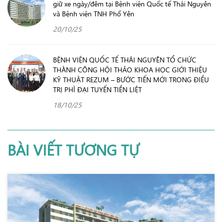
giữ xe ngày/đêm tại Bệnh viện Quốc tế Thái Nguyên
và Bệnh viện TNH Phổ Yên
20/10/25
BỆNH VIỆN QUỐC TẾ THÁI NGUYÊN TỔ CHỨC
THÀNH CÔNG HỘI THẢO KHOA HỌC GIỚI THIỆU
KỸ THUẬT REZUM – BƯỚC TIẾN MỚI TRONG ĐIỀU
TRỊ PHÌ ĐẠI TUYẾN TIỀN LIỆT
18/10/25
BÀI VIẾT TƯƠNG TỰ