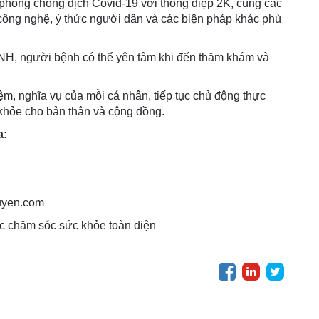
phòng chống dịch Covid-19 với thông điệp 2K, cùng các
, công nghệ, ý thức người dân và các biện pháp khác phù
TNH, người bệnh có thể yên tâm khi đến thăm khám và
m, nghĩa vụ của mỗi cá nhân, tiếp tục chủ động thực
 khỏe cho bản thân và cộng đồng.
a:
uyen.com
c chăm sóc sức khỏe toàn diện