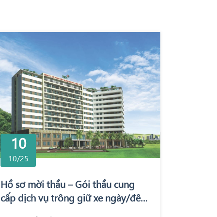
10
10/25
Hồ sơ mời thầu – Gói thầu cung
cấp dịch vụ trông giữ xe ngày/đêm
tại Bệnh viện Quốc tế Thái Nguyên