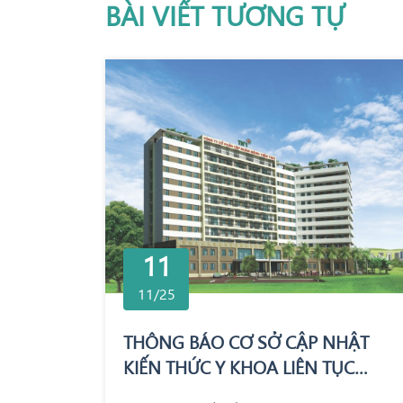
BÀI VIẾT TƯƠNG TỰ
11
11/25
THÔNG BÁO CƠ SỞ CẬP NHẬT
KIẾN THỨC Y KHOA LIÊN TỤC
TRONG KHÁM CHỮA BỆNH