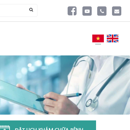
ĐẶT LỊCH KHÁM CHỮA BỆNH