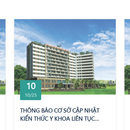
10
10/25
THÔNG BÁO CƠ SỞ CẬP NHẬT
KIẾN THỨC Y KHOA LIÊN TỤC
TRONG KHÁM CHỮA BỆNH