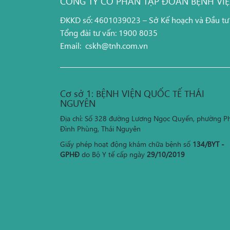
CÔNG TY CỔ PHẦN TẬP ĐOÀN BỆNH VI
ĐKKD số: 4601039023 – Sở Kế hoạch và Đầu tư
Tổng đài tư vấn: 1900 8035
Email:
cskh@tnh.com.vn
Cơ sở 1: BỆNH VIỆN QUỐC TẾ THÁI
NGUYÊN
Địa chỉ: Số 328 đường Lương Ngọc Quyến, phường P
Đình Phùng, Thái Nguyên
Giấy phép hoạt động khám chữa bệnh số
134/BYT -
GPHĐ
do Bộ Y tế cấp ngày
29/10/2019