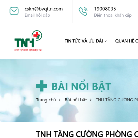
cskh@bvqttn.com
19008035
Email hỏi đáp
Điện thoại khẩn cấp
TIN TỨC VÀ ƯU ĐÃI
QUAN HỆ 
BÀI NỔI BẬT
Trang chủ
Bài nổi bật
TNH TĂNG CƯỜNG P
TNH TĂNG CƯỜNG PHÒNG C