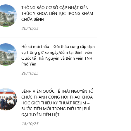
THÔNG BÁO CƠ SỞ CẬP NHẬT KIẾN
THỨC Y KHOA LIÊN TỤC TRONG KHÁM
CHỮA BỆNH
20/10/25
Hồ sơ mời thầu – Gói thầu cung cấp dịch
vụ trông giữ xe ngày/đêm tại Bệnh viện
Quốc tế Thái Nguyên và Bệnh viện TNH
Phổ Yên
20/10/25
BỆNH VIỆN QUỐC TẾ THÁI NGUYÊN TỔ
CHỨC THÀNH CÔNG HỘI THẢO KHOA
HỌC GIỚI THIỆU KỸ THUẬT REZUM –
BƯỚC TIẾN MỚI TRONG ĐIỀU TRỊ PHÌ
ĐẠI TUYẾN TIỀN LIỆT
18/10/25