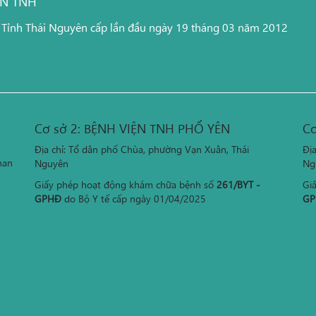
ỆN TNH
 Tỉnh Thái Nguyên cấp lần đầu ngày 19 tháng 03 năm 2012
Cơ sở 2: BỆNH VIỆN TNH PHỔ YÊN
Cơ
Địa chỉ: Tổ dân phố Chùa, phường Vạn Xuân, Thái
Đị
han
Nguyên
Ng
Giấy phép hoạt động khám chữa bệnh số
261/BYT -
Gi
GPHĐ
do Bộ Y tế cấp ngày 01/04/2025
GP