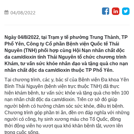
04/08/2022
Ngày 04/8/2022, tại Trạm y tế phường Trung Thành, TP
Phổ Yên, Công ty Cổ phần Bệnh viện Quốc tế Thái
Nguyên (TNH) phối hợp cùng Hội Nạn nhân chất độc
da cam/dioxin tỉnh Thái Nguyên tổ chức chương trình
Khám, tư vấn sức khỏe nhân đạo và tặng quà cho nạn
nhân chất độc da cam/dioxin thuộc TP Phổ Yên.
Tại chương trình, các y, bác sĩ của Bệnh viện Đa khoa Yên
Bình Thái Nguyên (bệnh viện trự
c thuộc TNH) đã thực
hiện khám bệnh, tư vấn sức khỏe và tặng quà cho trên 100
nạn nhân chất độc da cam/dioxin. Trên cơ sở đó giúp
người bệnh có hướng chăm sóc sức khỏe, điều trị bệnh.
Chương trình góp phần tri ân, đền ơn đáp nghĩa với những
người có công, hy sinh xương máu cho Tổ Quốc, đồng
thời động viên họ vượt qua khó khăn bệnh tật, vươn lên
trong cuộc sống.