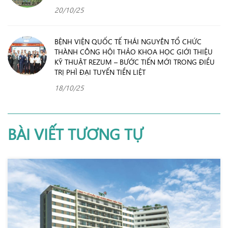
20/10/25
BỆNH VIỆN QUỐC TẾ THÁI NGUYÊN TỔ CHỨC
THÀNH CÔNG HỘI THẢO KHOA HỌC GIỚI THIỆU
KỸ THUẬT REZUM – BƯỚC TIẾN MỚI TRONG ĐIỀU
TRỊ PHÌ ĐẠI TUYẾN TIỀN LIỆT
18/10/25
BÀI VIẾT TƯƠNG TỰ