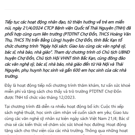
Tiếp tục các hoạt động nhân đạo, từ thiện hướng về trẻ em miền
núi, ngày 21/4/2024 CTCP Bệnh viện Quốc tế Thái Nguyên (TNH) đã
phối hợp cùng cụm liên trường (PTDTNT Chợ Đồn, THCS Hoàng Văn
Thụ, THCS Thị trấn Bằng Lũng) huyện Chợ Đồn, tỉnh Bắc Kạn tổ
chức chương trình “Ngày hội sách: Giao lưu cùng các văn nghệ sỹ,
bác sĩ, nhà báo, nhà giáo”. Tham dự chương trình có Chủ tịch UBND
huyện Chợ Đồn, Chủ tịch Hội VHNT tỉnh Bắc Kạn, cùng đông đảo
các văn nghệ sỹ, bác sĩ, nhà báo, nhà giáo đến từ Hà Nội và Thái
Nguyên, phụ huynh học sinh và gần 600 em học sinh của các nhà
trường.
Đây là hoạt động tiếp nối chương trình thăm khám, tư vấn sức khoẻ
miễn phí và tặng sách cho thầy và trò trường PTDTNT Chợ Đồn
được TNH tổ chức vào tháng 12/2023.
Tại chương trình đã diễn ra nhiều hoạt động bổ ích: Cuộc thi xếp
sách nghệ thuật, học sinh cảm nhận về cuốn sách em yêu; Giao lưu
cùng các văn nghệ sỹ nhân sự kiện ngày sách Việt Nam 21/4; Bác sĩ
chia sẻ các kiến thức về chăm sóc sức khoẻ học đường; Hoạt động
tặng sách cho thư viện của các nhà trường. Thông qua những hoạt