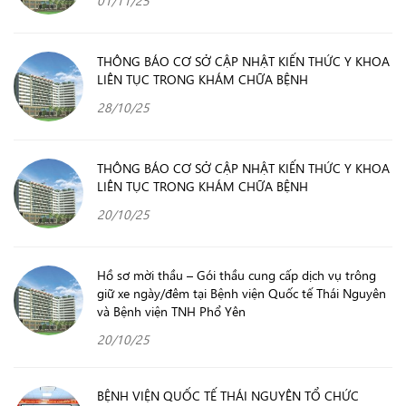
THÔNG BÁO CƠ SỞ CẬP NHẬT KIẾN THỨC Y KHOA
LIÊN TỤC TRONG KHÁM CHỮA BỆNH
28/10/25
THÔNG BÁO CƠ SỞ CẬP NHẬT KIẾN THỨC Y KHOA
LIÊN TỤC TRONG KHÁM CHỮA BỆNH
20/10/25
Hồ sơ mời thầu – Gói thầu cung cấp dịch vụ trông
giữ xe ngày/đêm tại Bệnh viện Quốc tế Thái Nguyên
và Bệnh viện TNH Phổ Yên
20/10/25
BỆNH VIỆN QUỐC TẾ THÁI NGUYÊN TỔ CHỨC