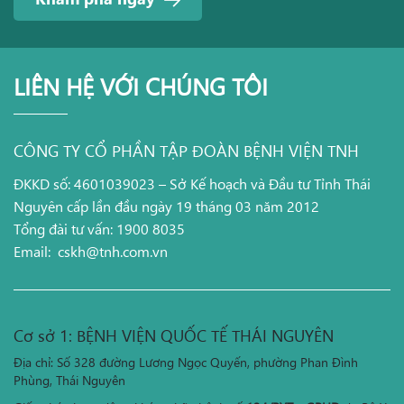
LIÊN HỆ VỚI CHÚNG TÔI
CÔNG TY CỔ PHẦN TẬP ĐOÀN BỆNH VIỆN TNH
ĐKKD số: 4601039023 – Sở Kế hoạch và Đầu tư Tỉnh Thái
Nguyên cấp lần đầu ngày 19 tháng 03 năm 2012
Tổng đài tư vấn: 1900 8035
Email:
cskh@tnh.com.vn
Cơ sở 1: BỆNH VIỆN QUỐC TẾ THÁI NGUYÊN
Địa chỉ: Số 328 đường Lương Ngọc Quyến, phường Phan Đình
Phùng, Thái Nguyên