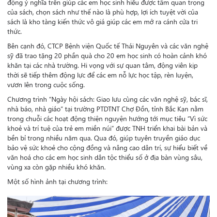
động ý nghĩa trên giúp các em học sinh hiểu được tầm quan trọng
của sách, chọn sách như thế nào là phù hợp, lợi ích tuyệt vời của
sách là kho tàng kiến thức vô giá giúp các em mở ra cánh cửa tri
thức.
Bên cạnh đó, CTCP Bệnh viện Quốc tế Thái Nguyên và các văn nghệ
sỹ đã trao tặng 20 phần quà cho 20 em học sinh có hoàn cảnh khó
khăn tại các nhà trường. Hi vọng với sự quan tâm, động viên kịp
thời sẽ tiếp thêm động lực để các em nỗ lực học tập, rèn luyện,
vươn lên trong cuộc sống.
Chương trình “Ngày hội sách: Giao lưu cùng các văn nghệ sỹ, bác sĩ,
nhà báo, nhà giáo” tại trường PTDTNT Chợ Đồn, tỉnh Bắc Kạn nằm
trong chuỗi các hoạt động thiện nguyện hướng tới mục tiêu “Vì sức
khoẻ và trí tuệ của trẻ em miền núi” được TNH triển khai bài bản và
bền bỉ trong nhiều năm qua. Qua đó, giúp tuyên truyền giáo dục
bảo vệ sức khoẻ cho cộng đồng và nâng cao dân trí, sự hiểu biết về
văn hoá cho các em học sinh dân tộc thiểu số ở địa bàn vùng sâu,
vùng xa còn gặp nhiều khó khăn.
Một số hình ảnh tại chương trình: