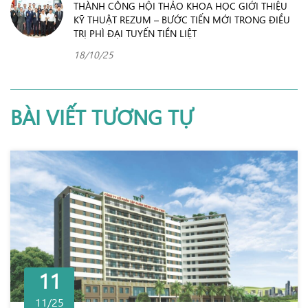
THÀNH CÔNG HỘI THẢO KHOA HỌC GIỚI THIỆU
KỸ THUẬT REZUM – BƯỚC TIẾN MỚI TRONG ĐIỀU
TRỊ PHÌ ĐẠI TUYẾN TIỀN LIỆT
18/10/25
BÀI VIẾT TƯƠNG TỰ
11
11/25