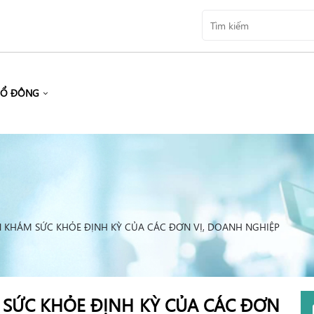
CỔ ĐÔNG
ÍN KHÁM SỨC KHỎE ĐỊNH KỲ CỦA CÁC ĐƠN VỊ, DOANH NGHIỆP
M SỨC KHỎE ĐỊNH KỲ CỦA CÁC ĐƠN