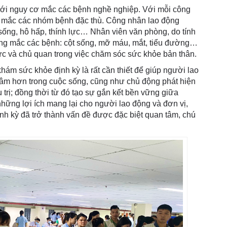
 với nguy cơ mắc các bệnh nghề nghiệp. Với mỗi công
ơ mắc các nhóm bệnh đặc thù. Công nhân lao động
ống, hô hấp, thính lực… Nhân viên văn phòng, do tính
hường mắc các bệnh: cột sống, mỡ máu, mắt, tiểu đường…
hức và chủ quan trong việc chăm sóc sức khỏe bản thân.
khám sức khỏe định kỳ là rất cần thiết để giúp người lao
 tâm hơn trong cuộc sống, cũng như chủ động phát hiện
 trị; đồng thời từ đó tạo sự gắn kết bền vững giữa
hững lợi ích mang lại cho người lao động và đơn vị,
nh kỳ đã trở thành vấn đề được đặc biệt quan tâm, chú