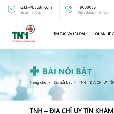
cskh@bvqttn.com
19008035
Email hỏi đáp
Điện thoại khẩn cấp
TIN TỨC VÀ ƯU ĐÃI
QUAN HỆ 
BÀI NỔI BẬT
Trang chủ
Bài nổi bật
TNH – ĐỊA CHỈ UY T
TNH – ĐỊA CHỈ UY TÍN KHÁ