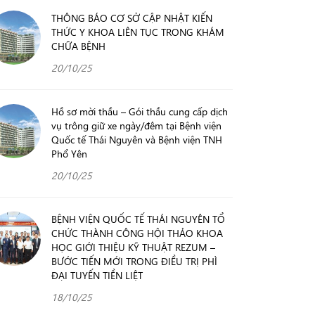
THÔNG BÁO CƠ SỞ CẬP NHẬT KIẾN
THỨC Y KHOA LIÊN TỤC TRONG KHÁM
CHỮA BỆNH
20/10/25
Hồ sơ mời thầu – Gói thầu cung cấp dịch
vụ trông giữ xe ngày/đêm tại Bệnh viện
Quốc tế Thái Nguyên và Bệnh viện TNH
Phổ Yên
20/10/25
BỆNH VIỆN QUỐC TẾ THÁI NGUYÊN TỔ
CHỨC THÀNH CÔNG HỘI THẢO KHOA
HỌC GIỚI THIỆU KỸ THUẬT REZUM –
BƯỚC TIẾN MỚI TRONG ĐIỀU TRỊ PHÌ
ĐẠI TUYẾN TIỀN LIỆT
18/10/25