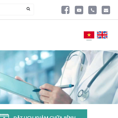
ĐẶT LỊCH KHÁM CHỮA BỆNH