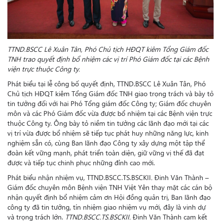
TTND.BSCC Lê Xuân Tân, Phó Chủ tịch HĐQT kiêm Tổng Giám đốc
TNH trao quyết định bổ nhiệm các vị trí Phó Giám đốc tại các Bệnh
viện trực thuộc Công ty.
Phát biểu tại lễ công bố quyết định, TTND.BSCC Lê Xuân Tân, Phó
Chủ tịch HĐQT kiêm Tổng Giám đốc TNH giao trọng trách và bày tỏ
tin tưởng đối với hai Phó Tổng giám đốc Công ty; Giám đốc chuyên
môn và các Phó Giám đốc vừa được bổ nhiệm tại các Bệnh viện trực
thuộc Công ty. Ông bày tỏ niềm tin tưởng các lãnh đạo mới tại các
vị trí vừa được bổ nhiệm sẽ tiếp tục phát huy những năng lực, kinh
nghiệm sẵn có, cùng Ban lãnh đạo Công ty xây dựng một tập thể
đoàn kết vững mạnh, phát triển toàn diện, giữ vững vị thế đã đạt
được và tiếp tục chinh phục những đỉnh cao mới.
Phát biểu nhận nhiệm vụ, TTND.BSCC.TS.BSCKII
.
Đinh Văn Thành –
Giám đốc chuyên môn Bệnh viện TNH Việt Yên thay mặt các cán bộ
nhận quyết định bổ nhiệm cảm ơn Hội đồng quản trị, Ban lãnh đạo
công ty đã tin tưởng, tín nhiệm giao nhiệm vụ mới, đây là vinh dự
và trọng trách lớn.
TTND.BSCC.TS.BSCKII.
Đinh Văn Thành cam kết