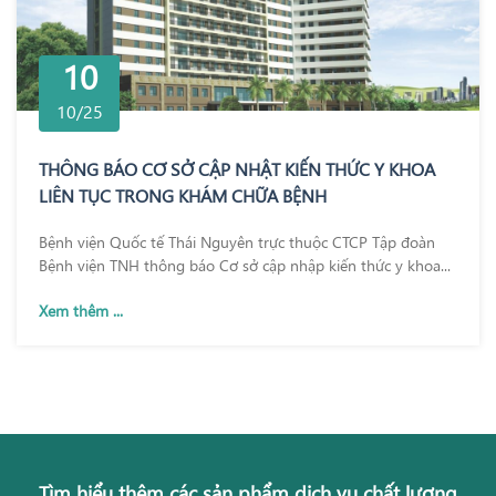
10
10/25
THÔNG BÁO CƠ SỞ CẬP NHẬT KIẾN THỨC Y KHOA
LIÊN TỤC TRONG KHÁM CHỮA BỆNH
Bệnh viện Quốc tế Thái Nguyên trực thuộc CTCP Tập đoàn
Bệnh viện TNH thông báo Cơ sở cập nhập kiến thức y khoa...
Xem thêm ...
Tìm hiểu thêm các sản phẩm dịch vụ chất lượng