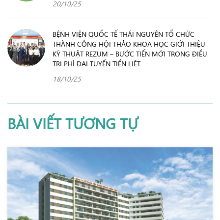
20/10/25
BỆNH VIỆN QUỐC TẾ THÁI NGUYÊN TỔ CHỨC
THÀNH CÔNG HỘI THẢO KHOA HỌC GIỚI THIỆU
KỸ THUẬT REZUM – BƯỚC TIẾN MỚI TRONG ĐIỀU
TRỊ PHÌ ĐẠI TUYẾN TIỀN LIỆT
18/10/25
BÀI VIẾT TƯƠNG TỰ