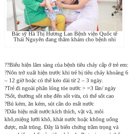
Bác sỹ Hà Thị Hương Lan Bệnh viện Quốc tế
Thái Nguyên đang thăm khám cho bệnh nhi
??Biểu hiện lâm sàng của bệnh tiêu chảy cấp ở trẻ em:
?Nôn trớ xuất hiện trước khi trẻ bị tiêu chảy khoảng 6
– 12 giờ hoặc có thể kéo dài từ 2 – 3 ngày.
?Trẻ đi ngoài phân lỏng tóe nước > =3 lần/ ngày
?Sốt, thường sốt nhẹ đến sốt vừa, có thể sốt cao
?Bú kém, ăn kém, sút cân do mất nước
?Dấu hiệu mất nước:kích thích, vật vã, môi
khô,miệng lưỡi khô, khát nước hoặc không uống
được, mắt trũng. Đây là biến chứng trầm trọng và