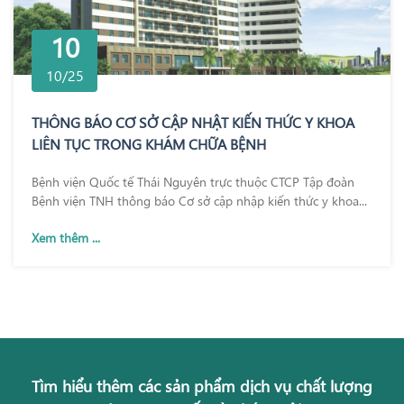
10
10/25
THÔNG BÁO CƠ SỞ CẬP NHẬT KIẾN THỨC Y KHOA
LIÊN TỤC TRONG KHÁM CHỮA BỆNH
Bệnh viện Quốc tế Thái Nguyên trực thuộc CTCP Tập đoàn
Bệnh viện TNH thông báo Cơ sở cập nhập kiến thức y khoa...
Xem thêm ...
Tìm hiểu thêm các sản phẩm dịch vụ chất lượng