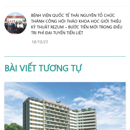
BỆNH VIỆN QUỐC TẾ THÁI NGUYÊN TỔ CHỨC
THÀNH CÔNG HỘI THẢO KHOA HỌC GIỚI THIỆU
KỸ THUẬT REZUM – BƯỚC TIẾN MỚI TRONG ĐIỀU
TRỊ PHÌ ĐẠI TUYẾN TIỀN LIỆT
18/10/25
BÀI VIẾT TƯƠNG TỰ