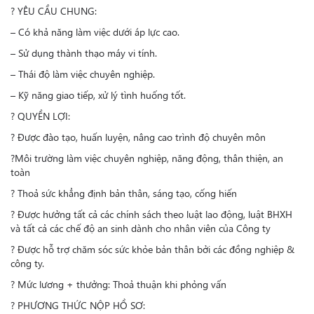
? YÊU CẦU CHUNG:
– Có khả năng làm việc dưới áp lực cao.
– Sử dụng thành thạo máy vi tính.
– Thái độ làm việc chuyên nghiệp.
– Kỹ năng giao tiếp, xử lý tình huống tốt.
? QUYỀN LỢI:
? Được đào tạo, huấn luyện, nâng cao trình độ chuyên môn
?Môi trường làm việc chuyên nghiệp, năng động, thân thiện, an
toàn
? Thoả sức khẳng định bản thân, sáng tạo, cống hiến
? Được hưởng tất cả các chính sách theo luật lao động, luật BHXH
và tất cả các chế độ an sinh dành cho nhân viên của Công ty
? Được hỗ trợ chăm sóc sức khỏe bản thân bởi các đồng nghiệp &
công ty.
? Mức lương + thưởng: Thoả thuận khi phỏng vấn
? PHƯƠNG THỨC NỘP HỒ SƠ: