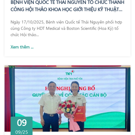
BỆNH VIỆN QUỐC TẾ THÁI NGUYÊN TỔ CHỨC THÀNH
CÔNG HỘI THẢO KHOA HỌC GIỚI THIỆU KỸ THUẬT
REZUM – BƯỚC TIẾN MỚI TRONG ĐIỀU TRỊ PHÌ ĐẠI
Ngày 17/10/2025, Bệnh viện Quốc tế Thái Nguyên phối hợp
TUYẾN TIỀN LIỆT
cùng Công ty HDT Medical và Boston Scientific (Hoa Kỳ) tổ
chức Hội thảo...
Xem thêm ...
09
09/25