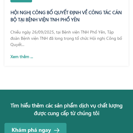
HỘI NGHỊ CÔNG BỐ QUYẾT ĐỊNH VỀ CÔNG TÁC CÁN
BỘ TẠI BỆNH VIỆN TNH PHỔ YÊN
Chiều ngày 26/09/2025, tại Bệnh viện TNH Phổ Yên, Tập
đoàn Bệnh viện TNH đã long trọng tổ chức Hội nghị Công bố
Quyết...
Xem thêm ...
Tìm hiểu thêm các sản phẩm dịch vụ chất lượng
được cung cấp từ chúng tôi
Khám phá ngay