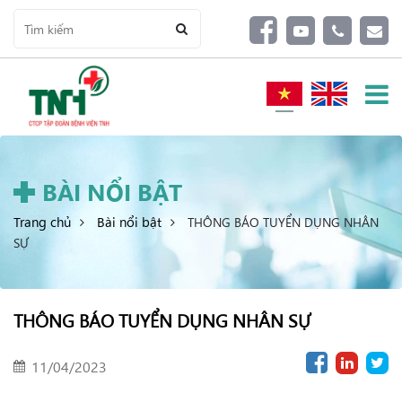
BÀI NỔI BẬT
Trang chủ
Bài nổi bật
THÔNG BÁO TUYỂN DỤNG NHÂN
SỰ
THÔNG BÁO TUYỂN DỤNG NHÂN SỰ
11/04/2023