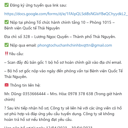
Đăng ký ứng tuyển qua link sau:
https://docs.google.com/forms/d/e/1FAIpQLSdiBsNGlxYBeQChyydkL
Nộp tại phòng Tổ chức hành chính tầng 10 – Phòng 1015 –
Bệnh viện Quốc tế Thái Nguyên
Địa chỉ: số 328 – Lương Ngọc Quyến – Thành phố Thái Nguyên.
Nộp qua email:
phongtochuchanhchinhbvqttn@gmail.com
Yêu cầu:
– Scan đầy đủ bản gốc 1 bộ hồ sơ hoàn chỉnh gửi vào địa chỉ email.
– Bộ hồ sơ gốc nộp vào ngày đến phỏng vấn tại Bệnh viện Quốc Tế
Thái Nguyên.
Thông tin liên hệ:
Mr. Dũng: 0353666444 – Mrs. Hòa: 0978 378 638 (Trong giờ hành
chính)
? Sau khi tiếp nhận hồ sơ, Công ty sẽ liên hệ với các ứng viên có hồ
sơ phù hợp và đáp ứng yêu cầu tuyển dụng. Công ty sẽ không
hoàn trả hồ sơ nếu không đạt yêu cầu.
Hạn nộp hồ sơ từ ngày 12/04/2023 – 30/04/2023