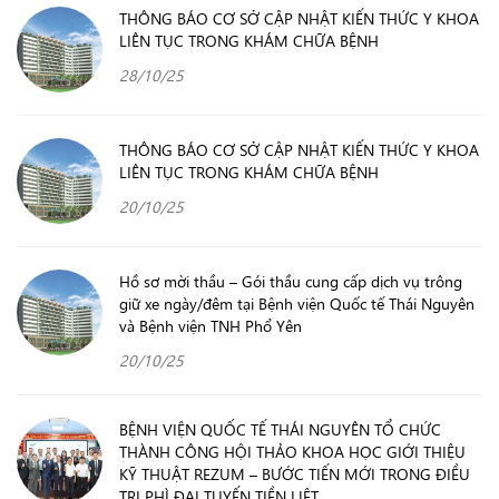
THÔNG BÁO CƠ SỞ CẬP NHẬT KIẾN THỨC Y KHOA
LIÊN TỤC TRONG KHÁM CHỮA BỆNH
28/10/25
THÔNG BÁO CƠ SỞ CẬP NHẬT KIẾN THỨC Y KHOA
LIÊN TỤC TRONG KHÁM CHỮA BỆNH
20/10/25
Hồ sơ mời thầu – Gói thầu cung cấp dịch vụ trông
giữ xe ngày/đêm tại Bệnh viện Quốc tế Thái Nguyên
và Bệnh viện TNH Phổ Yên
20/10/25
BỆNH VIỆN QUỐC TẾ THÁI NGUYÊN TỔ CHỨC
THÀNH CÔNG HỘI THẢO KHOA HỌC GIỚI THIỆU
KỸ THUẬT REZUM – BƯỚC TIẾN MỚI TRONG ĐIỀU
TRỊ PHÌ ĐẠI TUYẾN TIỀN LIỆT