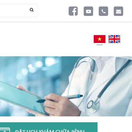
ĐẶT LỊCH KHÁM CHỮA BỆNH