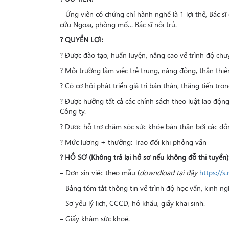
– Ứng viên có chứng chỉ hành nghề là 1 lợi thế, Bác s
cứu Ngoại, phòng mổ… Bác sĩ nội trú.
? QUYỀN LỢI:
? Được đào tạo, huấn luyện, nâng cao về trình độ ch
? Môi trường làm việc trẻ trung, năng động, thân thiệ
? Có cơ hội phát triển giá trị bản thân, thăng tiến tro
? Được hưởng tất cả các chính sách theo luật lao động
Công ty.
? Được hỗ trợ chăm sóc sức khỏe bản thân bởi các đồ
? Mức lương + thưởng: Trao đổi khi phỏng vấn
? HỒ SƠ (Không trả lại hồ sơ nếu không đỗ thi tuyển)
– Đơn xin việc theo mẫu (
downdload tại đây
https://s
– Bảng tóm tắt thông tin về trình độ học vấn, kinh n
– Sơ yếu lý lịch, CCCD, hộ khẩu, giấy khai sinh.
– Giấy khám sức khoẻ.