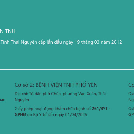
ỆN TNH
 Tỉnh Thái Nguyên cấp lần đầu ngày 19 tháng 03 năm 2012
Cơ sở 2: BỆNH VIỆN TNH PHỔ YÊN
Cơ
Địa chỉ: Tổ dân phố Chùa, phường Vạn Xuân, Thái
Đị
han
Nguyên
Ng
Giấy phép hoạt động khám chữa bệnh số
261/BYT -
Gi
GPHĐ
do Bộ Y tế cấp ngày 01/04/2025
GP