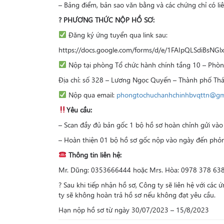
– Bảng điểm, bản sao văn bằng và các chứng chỉ có li
? PHƯƠNG THỨC NỘP HỒ SƠ:
Đăng ký ứng tuyển qua link sau:
https://docs.google.com/forms/d/e/1FAIpQLSdiBsN
Nộp tại phòng Tổ chức hành chính tầng 10 – Phòn
Địa chỉ: số 328 – Lương Ngọc Quyến – Thành phố Thá
Nộp qua email:
phongtochuchanhchinhbvqttn@gm
Yêu cầu:
– Scan đầy đủ bản gốc 1 bộ hồ sơ hoàn chỉnh gửi vào đ
– Hoàn thiện 01 bộ hồ sơ gốc nộp vào ngày đến phỏn
Thông tin liên hệ:
Mr. Dũng: 0353666444 hoặc Mrs. Hòa: 0978 378 638 
? Sau khi tiếp nhận hồ sơ, Công ty sẽ liên hệ với cá
ty sẽ không hoàn trả hồ sơ nếu không đạt yêu cầu.
Hạn nộp hồ sơ từ ngày 30/07/2023 – 15/8/2023