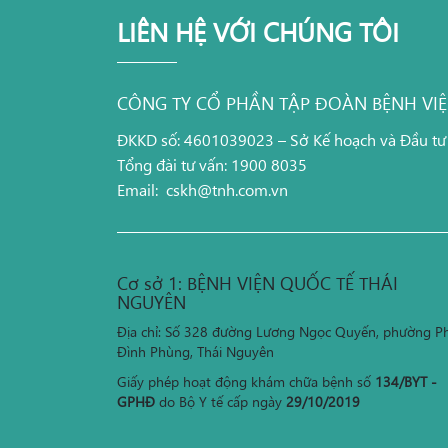
LIÊN HỆ VỚI CHÚNG TÔI
CÔNG TY CỔ PHẦN TẬP ĐOÀN BỆNH VI
ĐKKD số: 4601039023 – Sở Kế hoạch và Đầu tư
Tổng đài tư vấn: 1900 8035
Email:
cskh@tnh.com.vn
Cơ sở 1: BỆNH VIỆN QUỐC TẾ THÁI
NGUYÊN
Địa chỉ: Số 328 đường Lương Ngọc Quyến, phường P
Đình Phùng, Thái Nguyên
Giấy phép hoạt động khám chữa bệnh số
134/BYT -
GPHĐ
do Bộ Y tế cấp ngày
29/10/2019