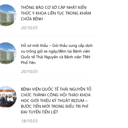
THÔNG BÁO CƠ SỞ CẬP NHẬT KIẾN
THỨC Y KHOA LIÊN TỤC TRONG KHÁM
CHỮA BỆNH
20/10/25
Hồ sơ mời thầu – Gói thầu cung cấp dịch
vụ trông giữ xe ngày/đêm tại Bệnh viện
Quốc tế Thái Nguyên và Bệnh viện TNH
Phổ Yên
20/10/25
BỆNH VIỆN QUỐC TẾ THÁI NGUYÊN TỔ
CHỨC THÀNH CÔNG HỘI THẢO KHOA
HỌC GIỚI THIỆU KỸ THUẬT REZUM –
BƯỚC TIẾN MỚI TRONG ĐIỀU TRỊ PHÌ
ĐẠI TUYẾN TIỀN LIỆT
18/10/25