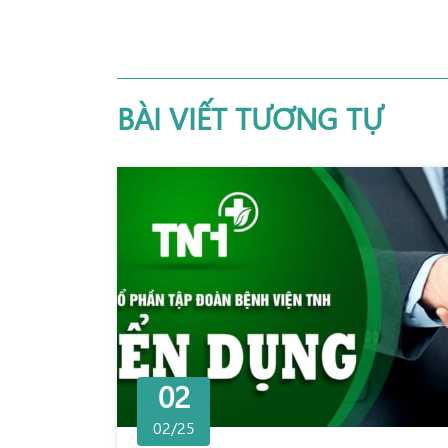
BÀI VIẾT TƯƠNG TỰ
02
02/25