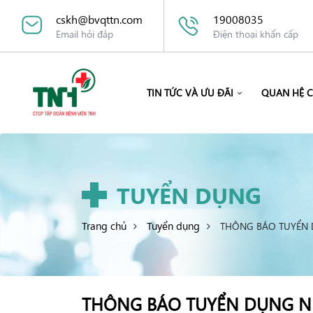
cskh@bvqttn.com
19008035
Email hỏi đáp
Điện thoại khẩn cấp
TIN TỨC VÀ ƯU ĐÃI
QUAN HỆ 
TUYỂN DỤNG
Trang chủ
Tuyển dụng
THÔNG BÁO TUYỂN
THÔNG BÁO TUYỂN DỤNG N