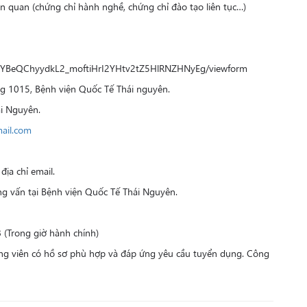
ên quan (chứng chỉ hành nghề, chứng chỉ đào tạo liên tục…)
GlxYBeQChyydkL2_moftiHrI2YHtv2tZ5HlRNZHNyEg/viewform
g 1015, Bệnh viện Quốc Tế Thái nguyên.
i Nguyên.
ail.com
ịa chỉ email.
g vấn tại Bệnh viện Quốc Tế Thái Nguyên.
(Trong giờ hành chính)
c ứng viên có hồ sơ phù hợp và đáp ứng yêu cầu tuyển dụng. Công