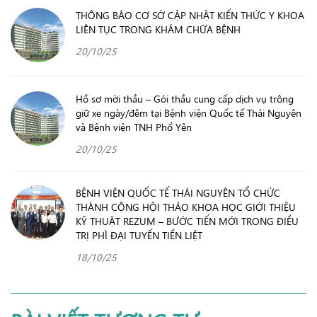
THÔNG BÁO CƠ SỞ CẬP NHẬT KIẾN THỨC Y KHOA
LIÊN TỤC TRONG KHÁM CHỮA BỆNH
20/10/25
Hồ sơ mời thầu – Gói thầu cung cấp dịch vụ trông
giữ xe ngày/đêm tại Bệnh viện Quốc tế Thái Nguyên
và Bệnh viện TNH Phổ Yên
20/10/25
BỆNH VIỆN QUỐC TẾ THÁI NGUYÊN TỔ CHỨC
THÀNH CÔNG HỘI THẢO KHOA HỌC GIỚI THIỆU
KỸ THUẬT REZUM – BƯỚC TIẾN MỚI TRONG ĐIỀU
TRỊ PHÌ ĐẠI TUYẾN TIỀN LIỆT
18/10/25