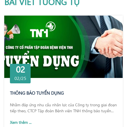
BÀI VIẾT TƯƠNG TỰ
02
02/25
THÔNG BÁO TUYỂN DỤNG
Nhằm đáp ứng nhu cầu nhân lực của Công ty trong giai đoạn
tiếp theo, CTCP Tập đoàn Bệnh viện TNH thông báo tuyển...
Xem thêm ...