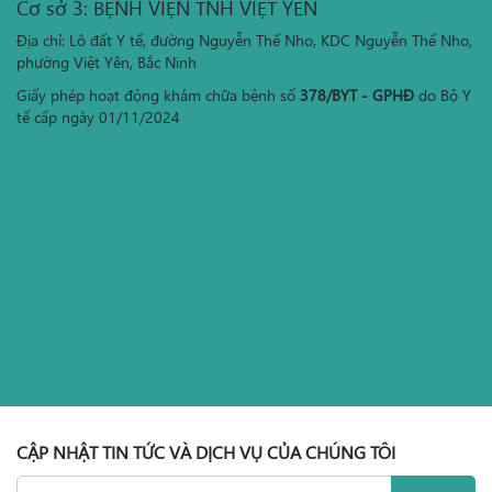
Cơ sở 3: BỆNH VIỆN TNH VIỆT YÊN
Địa chỉ: Lô đất Y tế, đường Nguyễn Thế Nho, KDC Nguyễn Thế Nho,
phường Việt Yên, Bắc Ninh
Giấy phép hoạt động khám chữa bệnh số
378/BYT - GPHĐ
do Bộ Y
tế cấp ngày 01/11/2024
CẬP NHẬT TIN TỨC VÀ DỊCH VỤ CỦA CHÚNG TÔI