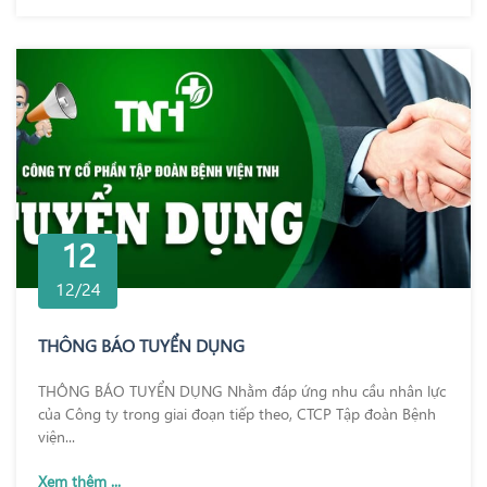
12
12/24
THÔNG BÁO TUYỂN DỤNG
THÔNG BÁO TUYỂN DỤNG Nhằm đáp ứng nhu cầu nhân lực
của Công ty trong giai đoạn tiếp theo, CTCP Tập đoàn Bệnh
viện...
Xem thêm ...