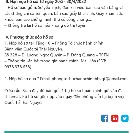
III. Hạn nộp hồ sơ: Từ ngày 20/3- 30/4/2022
– Hồ sơ bao gồm: Sơ yếu lí lịch, đơn xin việc, bản sao văn bằng và
các chứng chỉ có liên quan, bản sao giấy khai sinh, Giấy khám sức
khỏe, bản sao chứng minh thư có công chứng….
– Không trả lại hồ sơ nếu không đỗ thi tuyển.
IV. Phương thức nộp hồ sơ
1. Nộp hồ sơ tại: Tầng 10 – Phòng Tổ chức hành chính
Bệnh viện Quốc tế Thái Nguyên.
Số 328 – Đ. Lương Ngọc Quyến – P. Đồng Quang – TPTN.
– Thông tin liên hệ: trong giờ hành chính: Ms. Hòa (SĐT:
0978.378.638)
2. Nộp hồ sơ qua ? Email: phongtochuchanhchinhbbvqt@gmail.com
*Yêu cầu: Scan đầy đủ bản gốc 1 bộ hồ sơ hoàn chỉnh gửi vào địa
chỉ email. Bộ hồ sơ gốc nộp vào ngày đến phỏng vấn tại bệnh viện
Quốc Tế Thái Nguyên.