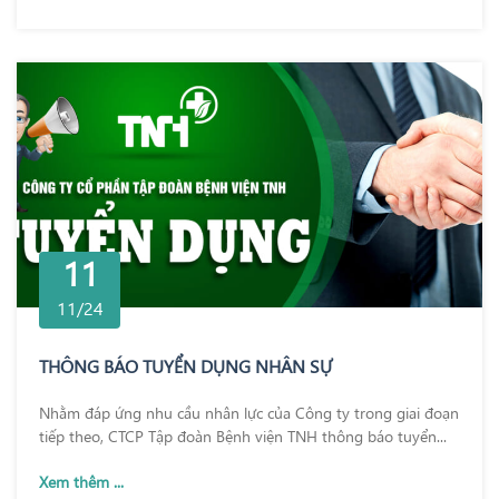
11
11/24
THÔNG BÁO TUYỂN DỤNG NHÂN SỰ
Nhằm đáp ứng nhu cầu nhân lực của Công ty trong giai đoạn
tiếp theo, CTCP Tập đoàn Bệnh viện TNH thông báo tuyển...
Xem thêm ...