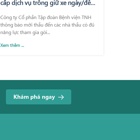
cấp dịch vụ trông giữ xe ngày/đêm
tại Bệnh viện Quốc tế Thái Nguyên
Công ty Cổ phần Tập đoàn Bệnh viện TNH
và Bệnh viện TNH Phổ Yên
thông báo mời thầu đến các nhà thầu có đủ
năng lực tham gia gói...
Xem thêm ...
Khám phá ngay