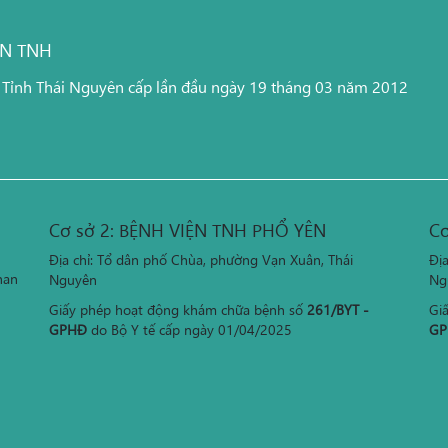
ỆN TNH
 Tỉnh Thái Nguyên cấp lần đầu ngày 19 tháng 03 năm 2012
Cơ sở 2: BỆNH VIỆN TNH PHỔ YÊN
Cơ
Địa chỉ: Tổ dân phố Chùa, phường Vạn Xuân, Thái
Đị
han
Nguyên
Ng
Giấy phép hoạt động khám chữa bệnh số
261/BYT -
Gi
GPHĐ
do Bộ Y tế cấp ngày 01/04/2025
GP