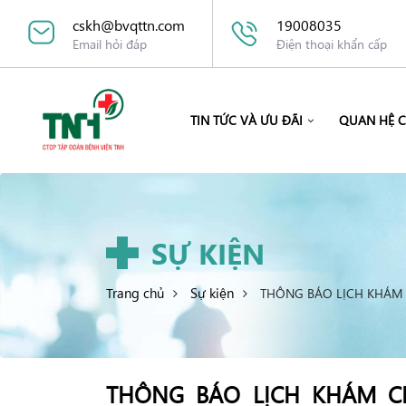
cskh@bvqttn.com
19008035
Email hỏi đáp
Điện thoại khẩn cấp
TIN TỨC VÀ ƯU ĐÃI
QUAN HỆ 
SỰ KIỆN
Trang chủ
Sự kiện
THÔNG BÁO LỊCH KHÁM C
THÔNG BÁO LỊCH KHÁM CH