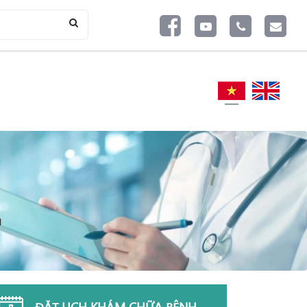
N
ĐẶT LỊCH KHÁM CHỮA BỆNH