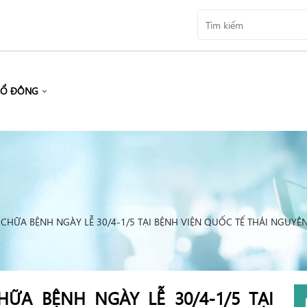
CỔ ĐÔNG
HỮA BỆNH NGÀY LỄ 30/4-1/5 TẠI BỆNH VIỆN QUỐC TẾ THÁI NGUYÊ
ỮA BỆNH NGÀY LỄ 30/4-1/5 TẠI