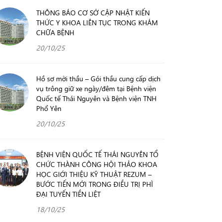
THÔNG BÁO CƠ SỞ CẬP NHẬT KIẾN
THỨC Y KHOA LIÊN TỤC TRONG KHÁM
CHỮA BỆNH
20/10/25
Hồ sơ mời thầu – Gói thầu cung cấp dịch
vụ trông giữ xe ngày/đêm tại Bệnh viện
Quốc tế Thái Nguyên và Bệnh viện TNH
Phổ Yên
20/10/25
BỆNH VIỆN QUỐC TẾ THÁI NGUYÊN TỔ
CHỨC THÀNH CÔNG HỘI THẢO KHOA
HỌC GIỚI THIỆU KỸ THUẬT REZUM –
BƯỚC TIẾN MỚI TRONG ĐIỀU TRỊ PHÌ
ĐẠI TUYẾN TIỀN LIỆT
18/10/25