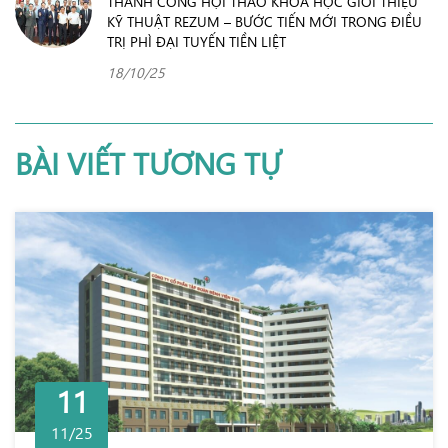
THÀNH CÔNG HỘI THẢO KHOA HỌC GIỚI THIỆU
KỸ THUẬT REZUM – BƯỚC TIẾN MỚI TRONG ĐIỀU
TRỊ PHÌ ĐẠI TUYẾN TIỀN LIỆT
18/10/25
BÀI VIẾT TƯƠNG TỰ
11
11/25