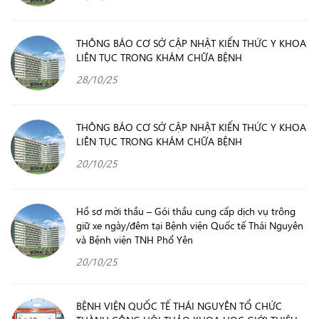
THÔNG BÁO CƠ SỞ CẬP NHẬT KIẾN THỨC Y KHOA
LIÊN TỤC TRONG KHÁM CHỮA BỆNH
28/10/25
THÔNG BÁO CƠ SỞ CẬP NHẬT KIẾN THỨC Y KHOA
LIÊN TỤC TRONG KHÁM CHỮA BỆNH
20/10/25
Hồ sơ mời thầu – Gói thầu cung cấp dịch vụ trông
giữ xe ngày/đêm tại Bệnh viện Quốc tế Thái Nguyên
và Bệnh viện TNH Phổ Yên
20/10/25
BỆNH VIỆN QUỐC TẾ THÁI NGUYÊN TỔ CHỨC