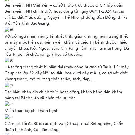
Bệnh viện TNH Việt Yên – cơ sở thứ 3 trực thuộc CTCP Tập đoàn
Bệnh viện TNH chính thức hoạt động từ ngày 06/11/2024 tại địa
chỉ: Lô đất Y tế, đường Nguyễn Thế Nho, phường Bích Động, thị xã
Việt Yên, tỉnh Bắc Giang.
Với đội ngũ nhân viên y tế nhiệt tình, giàu kinh nghiệm; trang thiết
bị, máy móc hiện đại, bệnh viện khám và điều trị bệnh thuộc nhiều
chuyên khoa: Nội, Ngoại, Sản, Nhi, Răng hàm mặt, Tai mũi họng, Da
liễu, Phục hồi chức năng, Y học cổ truyền…
Hệ thống trang thiết bị hiện đại (máy cộng hưởng từ Tesla 1.5; máy
Chụp cắt lớp 32 dãy;Nội soi tiêu hoá dưới gây mê…), cơ sở vật chất
khang trang, môi trường thân thiện, sạch, đẹp, …
Đặc biệt, nhân dịp chính thức hoạt động, khách hàng đến khám
bệnh tại Bệnh viện sẽ nhận các ưu đãi:
Miễn toàn bộ phí khám bệnh
Giảm giá tối đa 30% các dịch vụ kỹ thuật như: Xét nghiệm, Chẩn
đoán hình ảnh, Cận lâm sàng.