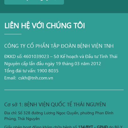
LIÊN HỆ VỚI CHÚNG TÔI
CÔNG TY CỔ PHẦN TẬP ĐOÀN BỆNH VIỆN TNH
ĐKKD số: 4601039023 – Sở Kế hoạch và Đầu tư Tỉnh Thái
Nguyên cấp lần đầu ngày 19 tháng 03 năm 2012
Tổng đài tư vấn: 1900 8035
Email:
cskh@tnh.com.vn
Cơ sở 1: BỆNH VIỆN QUỐC TẾ THÁI NGUYÊN
Địa chỉ: Số 328 đường Lương Ngọc Quyến, phường Phan Đình
Phùng, Thái Nguyên
Giấy phép hoạt động khám chữa bệnh số
134/BYT - GPHĐ
do Bộ Y