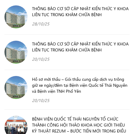
THÔNG BÁO CƠ SỞ CẬP NHẬT KIẾN THỨC Y KHOA
LIÊN TỤC TRONG KHÁM CHỮA BỆNH
28/10/25
THÔNG BÁO CƠ SỞ CẬP NHẬT KIẾN THỨC Y KHOA
LIÊN TỤC TRONG KHÁM CHỮA BỆNH
20/10/25
Hồ sơ mời thầu – Gói thầu cung cấp dịch vụ trông
giữ xe ngày/đêm tại Bệnh viện Quốc tế Thái Nguyên
và Bệnh viện TNH Phổ Yên
20/10/25
BỆNH VIỆN QUỐC TẾ THÁI NGUYÊN TỔ CHỨC
THÀNH CÔNG HỘI THẢO KHOA HỌC GIỚI THIỆU
KỸ THUẬT REZUM – BƯỚC TIẾN MỚI TRONG ĐIỀU