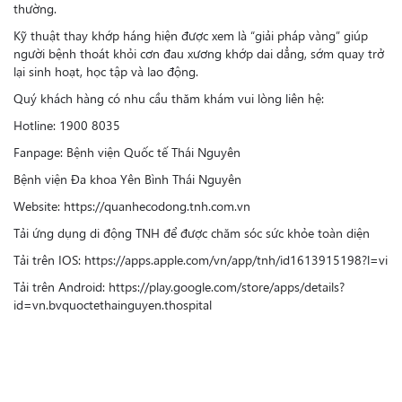
thường.
Kỹ thuật thay khớp háng hiện được xem là “giải pháp vàng” giúp
người bệnh thoát khỏi cơn đau xương khớp dai dẳng, sớm quay trở
lại sinh hoạt, học tập và lao động.
Quý khách hàng có nhu cầu thăm khám vui lòng liên hệ:
Hotline: 1900 8035
Fanpage: Bệnh viện Quốc tế Thái Nguyên
Bệnh viện Đa khoa Yên Bình Thái Nguyên
Website: https://quanhecodong.tnh.com.vn
Tải ứng dụng di động TNH để được chăm sóc sức khỏe toàn diện
Tải trên IOS: https://apps.apple.com/vn/app/tnh/id1613915198?l=vi
Tải trên Android: https://play.google.com/store/apps/details?
id=vn.bvquoctethainguyen.thospital