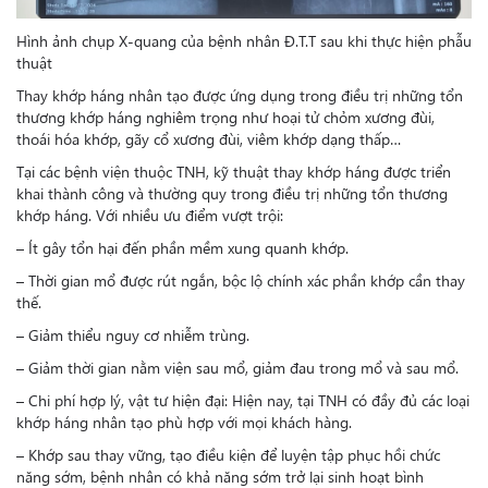
Hình ảnh chụp X-quang của bệnh nhân Đ.T.T sau khi thực hiện phẫu
thuật
Thay khớp háng nhân tạo được ứng dụng trong điều trị những tổn
thương khớp háng nghiêm trọng như hoại tử chỏm xương đùi,
thoái hóa khớp, gãy cổ xương đùi, viêm khớp dạng thấp…
Tại các bệnh viện thuộc TNH, kỹ thuật thay khớp háng được triển
khai thành công và thường quy trong điều trị những tổn thương
khớp háng. Với nhiều ưu điểm vượt trội:
– Ít gây tổn hại đến phần mềm xung quanh khớp.
– Thời gian mổ được rút ngắn, bộc lộ chính xác phần khớp cần thay
thế.
– Giảm thiểu nguy cơ nhiễm trùng.
– Giảm thời gian nằm viện sau mổ, giảm đau trong mổ và sau mổ.
– Chi phí hợp lý, vật tư hiện đại: Hiện nay, tại TNH có đầy đủ các loại
khớp háng nhân tạo phù hợp với mọi khách hàng.
– Khớp sau thay vững, tạo điều kiện để luyện tập phục hồi chức
năng sớm, bệnh nhân có khả năng sớm trở lại sinh hoạt bình