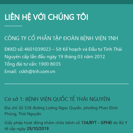
LIÊN HỆ VỚI CHÚNG TÔI
CÔNG TY CỔ PHẦN TẬP ĐOÀN BỆNH VIỆN TNH
ĐKKD số: 4601039023 – Sở Kế hoạch và Đầu tư Tỉnh Thái
Nguyên cấp lần đầu ngày 19 tháng 03 năm 2012
Tổng đài tư vấn: 1900 8035
Email:
cskh@tnh.com.vn
Cơ sở 1: BỆNH VIỆN QUỐC TẾ THÁI NGUYÊN
Địa chỉ: Số 328 đường Lương Ngọc Quyến, phường Phan Đình
Phùng, Thái Nguyên
Giấy phép hoạt động khám chữa bệnh số
134/BYT - GPHĐ
do Bộ Y
tế cấp ngày
29/10/2019