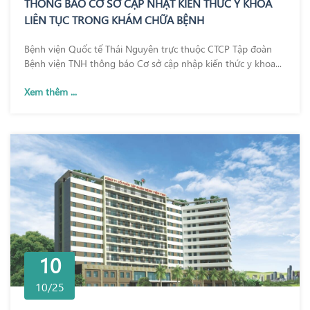
THÔNG BÁO CƠ SỞ CẬP NHẬT KIẾN THỨC Y KHOA
LIÊN TỤC TRONG KHÁM CHỮA BỆNH
Bệnh viện Quốc tế Thái Nguyên trực thuộc CTCP Tập đoàn
Bệnh viện TNH thông báo Cơ sở cập nhập kiến thức y khoa...
Xem thêm ...
10
10/25