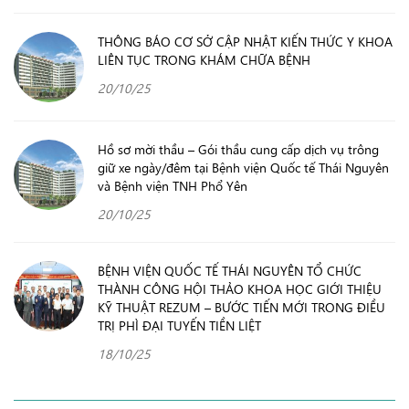
THÔNG BÁO CƠ SỞ CẬP NHẬT KIẾN THỨC Y KHOA
LIÊN TỤC TRONG KHÁM CHỮA BỆNH
20/10/25
Hồ sơ mời thầu – Gói thầu cung cấp dịch vụ trông
giữ xe ngày/đêm tại Bệnh viện Quốc tế Thái Nguyên
và Bệnh viện TNH Phổ Yên
20/10/25
BỆNH VIỆN QUỐC TẾ THÁI NGUYÊN TỔ CHỨC
THÀNH CÔNG HỘI THẢO KHOA HỌC GIỚI THIỆU
KỸ THUẬT REZUM – BƯỚC TIẾN MỚI TRONG ĐIỀU
TRỊ PHÌ ĐẠI TUYẾN TIỀN LIỆT
18/10/25