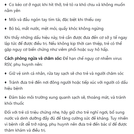
♦ Co kéo cơ ở ngực khi hít thở, trẻ tỏ ra khó chịu và không muốn
nằm yên
♦ Môi và đầu ngón tay tím tái, đặc biệt khi thiếu oxy
♦ Bỏ bú, mất nước, mệt mỏi, quấy khóc không ngừng
Khi thấy những dấu hiệu này, trẻ cần được đưa đến cơ sở y tế ngay
lập tức để được điều trị. Nếu không kịp thời can thiệp, trẻ có thể
gặp nguy cơ biến chứng như viêm phổi hoặc suy hô hấp.
Cách phòng ngừa và chăm sóc
:
Để hạn chế nguy cơ nhiễm virus
RSV, phụ huynh nên:
♦ Giữ vệ sinh cá nhân, rửa tay sạch sẽ cho trẻ và người chăm sóc
♦ Tránh đưa trẻ đến nơi đông người hoặc tiếp xúc với người có dấu
hiệu bệnh
♦ Đảm bảo môi trường xung quanh sạch sẽ, thoáng mát, và tránh
khói thuốc
Đối với trẻ có triệu chứng nhẹ, hãy giữ cho trẻ nghỉ ngơi, bổ sung
nước và dinh dưỡng đầy đủ để tăng cường sức đề kháng. Tuy nhiên
vì bệnh rất dễ trở nặng, phụ huynh nên đưa trẻ đến bác sĩ để được
thăm khám và điều trị.