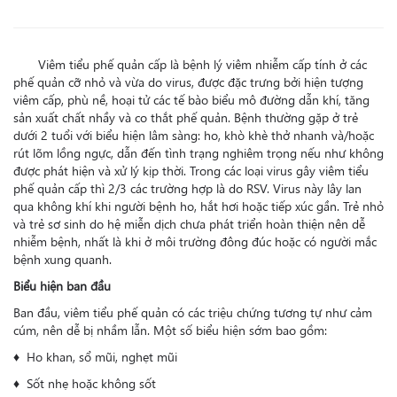
Viêm tiểu phế quản cấp là bệnh lý viêm nhiễm cấp tính ở các
phế quản cỡ nhỏ và vừa do virus, được đặc trưng bởi hiện tượng
viêm cấp, phù nề, hoại tử các tế bào biểu mô đường dẫn khí, tăng
sản xuất chất nhầy và co thắt phế quản. Bệnh thường gặp ở trẻ
dưới 2 tuổi với biểu hiện lâm sàng: ho, khò khè thở nhanh và/hoặc
rút lõm lồng ngực, dẫn đến tình trạng nghiêm trọng nếu như không
được phát hiện và xử lý kịp thời. Trong các loại virus gây viêm tiểu
phế quản cấp thì 2/3 các trường hợp là do RSV. Virus này lây lan
qua không khí khi người bệnh ho, hắt hơi hoặc tiếp xúc gần. Trẻ nhỏ
và trẻ sơ sinh do hệ miễn dịch chưa phát triển hoàn thiện nên dễ
nhiễm bệnh, nhất là khi ở môi trường đông đúc hoặc có người mắc
bệnh xung quanh.
Biểu hiện ban đầu
Ban đầu, viêm tiểu phế quản có các triệu chứng tương tự như cảm
cúm, nên dễ bị nhầm lẫn. Một số biểu hiện sớm bao gồm:
♦ Ho khan, sổ mũi, nghẹt mũi
♦ Sốt nhẹ hoặc không sốt