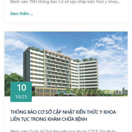
Bệnh viện TNH thông báo Cơ sở cập nhập kiến thức y khoa...
Xem thêm ...
10
10/25
THÔNG BÁO CƠ SỞ CẬP NHẬT KIẾN THỨC Y KHOA
LIÊN TỤC TRONG KHÁM CHỮA BỆNH
Bệnh viện Quốc tế Thái Nguyên trực thuộc CTCP Tập đoàn