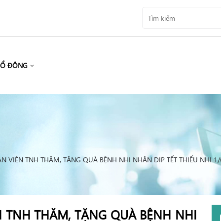
CỔ ĐÔNG
N VIÊN TNH THĂM, TẶNG QUÀ BỆNH NHI NHÂN DỊP TẾT THIẾU NHI 1/
N TNH THĂM, TẶNG QUÀ BỆNH NHI