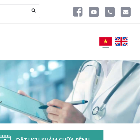
6
ĐẶT LỊCH KHÁM CHỮA BỆNH