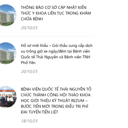
THÔNG BÁO CƠ SỞ CẬP NHẬT KIẾN
THỨC Y KHOA LIÊN TỤC TRONG KHÁM
CHỮA BỆNH
20/10/25
Hồ sơ mời thầu – Gói thầu cung cấp dịch
vụ trông giữ xe ngày/đêm tại Bệnh viện
Quốc tế Thái Nguyên và Bệnh viện TNH
Phổ Yên
20/10/25
BỆNH VIỆN QUỐC TẾ THÁI NGUYÊN TỔ
CHỨC THÀNH CÔNG HỘI THẢO KHOA
HỌC GIỚI THIỆU KỸ THUẬT REZUM –
BƯỚC TIẾN MỚI TRONG ĐIỀU TRỊ PHÌ
ĐẠI TUYẾN TIỀN LIỆT
18/10/25