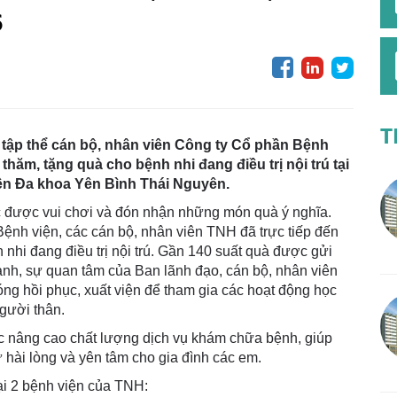
6
T
, tập thể cán bộ, nhân viên Công ty Cổ phần Bệnh
hăm, tặng quà cho bệnh nhi đang điều trị nội trú tại
ện Đa khoa Yên Bình Thái Nguyên.
ức được vui chơi và đón nhận những món quà ý nghĩa.
 Bệnh viện, các cán bộ, nhân viên TNH đã trực tiếp đến
nhi đang điều trị nội trú. Gần 140 suất quà được gửi
hành, sự quan tâm của Ban lãnh đạo, cán bộ, nhân viên
g hồi phục, xuất viện để tham gia các hoạt động học
người thân.
c nâng cao chất lượng dịch vụ khám chữa bệnh, giúp
ự hài lòng và yên tâm cho gia đình các em.
ại 2 bệnh viện của TNH: