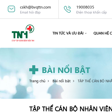
cskh@bvqttn.com
19008035
Email hỏi đáp
Điện thoại khẩn cấp
TIN TỨC VÀ ƯU ĐÃI
QUAN HỆ 
BÀI NỔI BẬT
Trang chủ
Bài nổi bật
TẬP THỂ CÁN BỘ NHÂ
TẬP THỂ CÁN BỘ NHÂN VIÊ