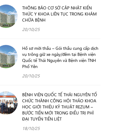
THÔNG BÁO CƠ SỞ CẬP NHẬT KIẾN
THỨC Y KHOA LIÊN TỤC TRONG KHÁM
CHỮA BỆNH
20/10/25
Hồ sơ mời thầu – Gói thầu cung cấp dịch
vụ trông giữ xe ngày/đêm tại Bệnh viện
Quốc tế Thái Nguyên và Bệnh viện TNH
Phổ Yên
20/10/25
BỆNH VIỆN QUỐC TẾ THÁI NGUYÊN TỔ
CHỨC THÀNH CÔNG HỘI THẢO KHOA
HỌC GIỚI THIỆU KỸ THUẬT REZUM –
BƯỚC TIẾN MỚI TRONG ĐIỀU TRỊ PHÌ
ĐẠI TUYẾN TIỀN LIỆT
18/10/25