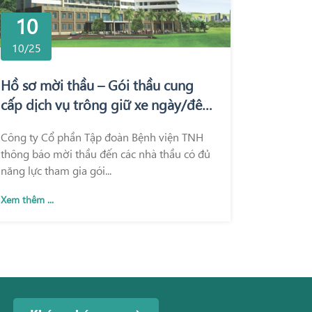
10
10/25
Hồ sơ mời thầu – Gói thầu cung
cấp dịch vụ trông giữ xe ngày/đêm
tại Bệnh viện Quốc tế Thái Nguyên
Công ty Cổ phần Tập đoàn Bệnh viện TNH
và Bệnh viện TNH Phổ Yên
thông báo mời thầu đến các nhà thầu có đủ
năng lực tham gia gói...
Xem thêm ...