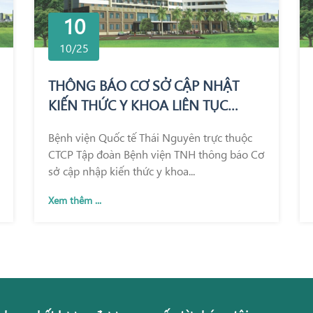
10
10/25
THÔNG BÁO CƠ SỞ CẬP NHẬT
KIẾN THỨC Y KHOA LIÊN TỤC
TRONG KHÁM CHỮA BỆNH
Bệnh viện Quốc tế Thái Nguyên trực thuộc
CTCP Tập đoàn Bệnh viện TNH thông báo Cơ
sở cập nhập kiến thức y khoa...
Xem thêm ...