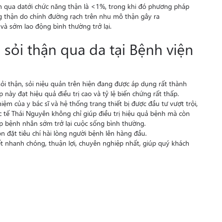
hận qua datới chức năng thận là <1%, trong khi đó phương pháp
 thận do chính đường rạch trên nhu mô thận gây ra
và sớm lao động bình thường trở lại.
 sỏi thận qua da tại Bệnh viện
sỏi thận, sỏi niệu quản trên hiện đang được áp dụng rất thành
ày đạt hiệu quả điều trị cao và tỷ lệ biến chứng rất thấp.
m của y bác sĩ và hệ thống trang thiết bị được đầu tư vượt trội,
c tế Thái Nguyên không chỉ giúp điều trị hiệu quả bệnh mà còn
úp bệnh nhân sớm trở lại cuộc sống bình thường.
n đặt tiêu chí hài lòng người bệnh lên hàng đầu.
ết nhanh chóng, thuận lợi, chuyên nghiệp nhất, giúp quý khách