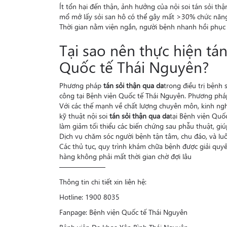
Ít tổn hại đến thận, ảnh hưởng của nội soi tán sỏi t
mổ mở lấy sỏi san hô có thể gây mất >30% chức năng
Thời gian nằm viện ngắn, người bệnh nhanh hồi phục 
Tại sao nên thực hiện tán
Quốc tế Thái Nguyên?
Phương pháp
tán sỏi thận qua da
trong điều trị bệnh 
công tại Bệnh viện Quốc tế Thái Nguyên. Phương pháp n
Với các thế mạnh về chất lượng chuyên môn, kinh nghiệ
kỹ thuật nội soi
tán sỏi thận
qua da
tại Bệnh viện Quố
làm giảm tối thiểu các biến chứng sau phẫu thuật, gi
Dịch vụ chăm sóc người bệnh tận tâm, chu đáo, và luô
Các thủ tục, quy trình khám chữa bệnh được giải quy
hàng không phải mất thời gian chờ đợi lâu
——————–
Thông tin chi tiết xin liên hệ:
Hotline: 1900 8035
Fanpage: Bệnh viện Quốc tế Thái Nguyên