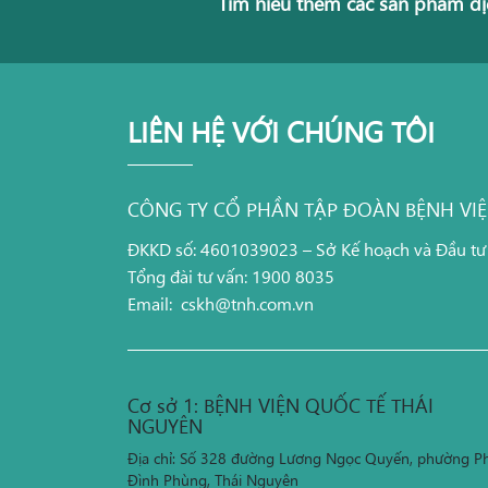
Tìm hiểu thêm các sản phẩm dị
LIÊN HỆ VỚI CHÚNG TÔI
CÔNG TY CỔ PHẦN TẬP ĐOÀN BỆNH VI
ĐKKD số: 4601039023 – Sở Kế hoạch và Đầu tư
Tổng đài tư vấn: 1900 8035
Email:
cskh@tnh.com.vn
Cơ sở 1: BỆNH VIỆN QUỐC TẾ THÁI
NGUYÊN
Địa chỉ: Số 328 đường Lương Ngọc Quyến, phường P
Đình Phùng, Thái Nguyên