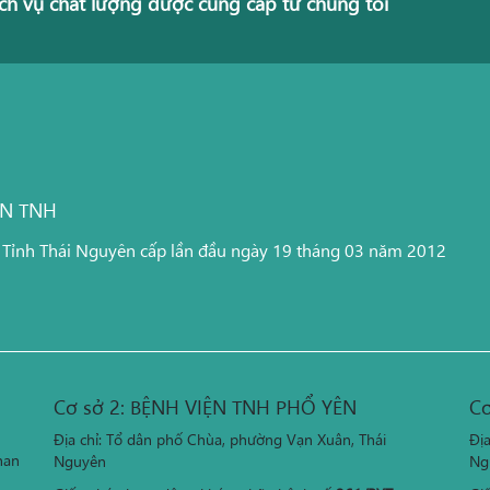
ch vụ chất lượng được cung cấp từ chúng tôi
ỆN TNH
 Tỉnh Thái Nguyên cấp lần đầu ngày 19 tháng 03 năm 2012
Cơ sở 2: BỆNH VIỆN TNH PHỔ YÊN
Cơ
Địa chỉ: Tổ dân phố Chùa, phường Vạn Xuân, Thái
Đị
han
Nguyên
Ng