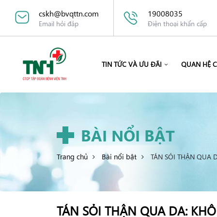
cskh@bvqttn.com
19008035
Email hỏi đáp
Điện thoại khẩn cấp
TIN TỨC VÀ ƯU ĐÃI
QUAN HỆ 
BÀI NỔI BẬT
Trang chủ
Bài nổi bật
TÁN SỎI THẬN QUA 
TÁN SỎI THẬN QUA DA: KHÔ