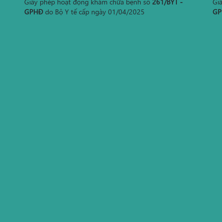
Giấy phép hoạt động khám chữa bệnh số
261/BYT -
Gi
GPHĐ
do Bộ Y tế cấp ngày 01/04/2025
GP