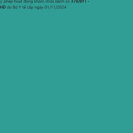
ấy phép hoạt động khám chữa bệnh số
378/BYT -
HĐ
do Bộ Y tế cấp ngày 01/11/2024