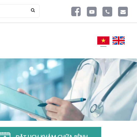
ĐẶT LỊCH KHÁM CHỮA BỆNH