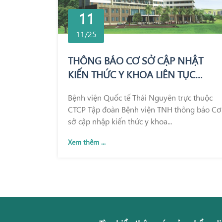
11
11/25
THÔNG BÁO CƠ SỞ CẬP NHẬT
KIẾN THỨC Y KHOA LIÊN TỤC
TRONG KHÁM CHỮA BỆNH
Bệnh viện Quốc tế Thái Nguyên trực thuộc
CTCP Tập đoàn Bệnh viện TNH thông báo Cơ
sở cập nhập kiến thức y khoa...
Xem thêm ...