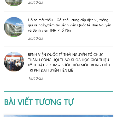
20/10/25
Hồ sơ mời thầu – Gói thầu cung cấp dịch vụ trông
giữ xe ngày/đêm tại Bệnh viện Quốc tế Thái Nguyên
và Bệnh viện TNH Phổ Yên
20/10/25
BỆNH VIỆN QUỐC TẾ THÁI NGUYÊN TỔ CHỨC
THÀNH CÔNG HỘI THẢO KHOA HỌC GIỚI THIỆU
KỸ THUẬT REZUM – BƯỚC TIẾN MỚI TRONG ĐIỀU
TRỊ PHÌ ĐẠI TUYẾN TIỀN LIỆT
18/10/25
BÀI VIẾT TƯƠNG TỰ