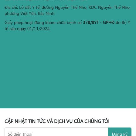
Địa chỉ: Lô đất Y tế, đường Nguyễn Thế Nho, KDC Nguyễn Thế Nho,
phường Việt Yên, Bắc Ninh
Giấy phép hoạt động khám chữa bệnh số
378/BYT - GPHĐ
do Bộ Y
tế cấp ngày 01/11/2024
CẬP NHẬT TIN TỨC VÀ DỊCH VỤ CỦA CHÚNG TÔI