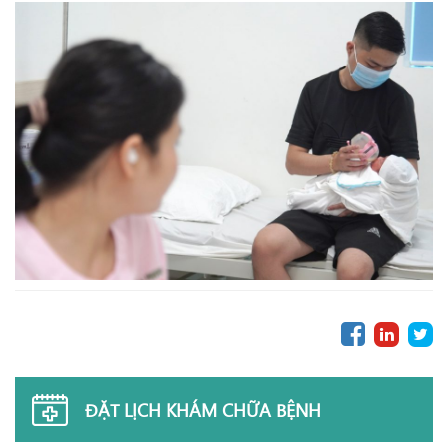
ĐẶT LỊCH KHÁM CHỮA BỆNH