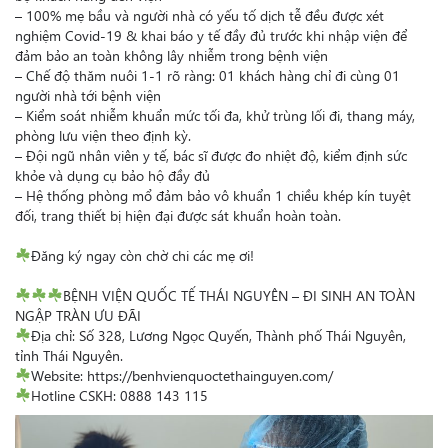
– 100% mẹ bầu và người nhà có yếu tố dịch tễ đều được xét
nghiệm Covid-19 & khai báo y tế đầy đủ trước khi nhập viện để
đảm bảo an toàn không lây nhiễm trong bệnh viện
– Chế độ thăm nuôi 1-1 rõ ràng: 01 khách hàng chỉ đi cùng 01
người nhà tới bệnh viện
– Kiểm soát nhiễm khuẩn mức tối đa, khử trùng lối đi, thang máy,
phòng lưu viện theo định kỳ.
– Đội ngũ nhân viên y tế, bác sĩ được đo nhiệt độ, kiểm định sức
khỏe và dụng cụ bảo hộ đầy đủ
– Hệ thống phòng mổ đảm bảo vô khuẩn 1 chiều khép kín tuyệt
đối, trang thiết bị hiện đại được sát khuẩn hoàn toàn.
Đăng ký ngay còn chờ chi các mẹ ơi!
BỆNH VIỆN QUỐC TẾ THÁI NGUYÊN – ĐI SINH AN TOÀN
NGẬP TRÀN ƯU ĐÃI
Địa chỉ: Số 328, Lương Ngọc Quyến, Thành phố Thái Nguyên,
tỉnh Thái Nguyên.
Website:
https://benhvienquoctethainguyen.com/
Hotline CSKH: 0888 143 115