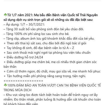
Từ 1/7 năm 2021: Mẹ bầu đến Bệnh viện Quốc tế Thái Nguyên
sử dụng dịch vụ sinh trọn gói sẽ có những ưu đãi đặc biệt sau:
– Áp dụng: 1/7 – 30/7/2021:
– Tặng 30 suất bố vào phòng sinh đón bé yêu chào đời.
– Tặng 100% chi phí sàng lọc sau sinh cho bé.
– Tặng clip, album ảnh lưu giữ khoảnh khắc đầu đời của bé yêu.
+ Theo dõi thai kỳ sát sao, chu đáo bởi đội ngũ bác sĩ giỏi
+ Tay không đi sinh, đồ đạc bệnh viện lo từ A – Z
+ Sau sinh thoải mái nghỉ ngơi tại phòng lưu viện tiêu chuẩn
+ Điều dưỡng hỗ trợ 24/24
+ Điều dưỡng giúp mẹ chăm bé, mẹ có nhiều thời gian chăm sóc
bản thân
+ Cơm cữ thơm ngon, đủ chất, mau gọi sữa về, mẹ nhanh hồi phục
+ Tận hưởng miễn phí phòng riêng sang trọng, tiện nghi.
=================
100% ĐẢM BẢO AN TOÀN VƯỢT CẠN TẠI BỆNH VIỆN QUỐC TẾ
TRONG MÙA DỊCH
– Khu vực sàng lọc được tách biệt hoàn toàn để tránh nguy cơ lây
nhiễm. Đo thân nhiệt, phân luồng & hướng dẫn sát khuẩn cho toàn
bộ khách hàng đến viện