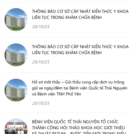
THÔNG BÁO CƠ SỞ CẬP NHẬT KIẾN THỨC Y KHOA
LIÊN TỤC TRONG KHÁM CHỮA BỆNH
28/10/25
THÔNG BÁO CƠ SỞ CẬP NHẬT KIẾN THỨC Y KHOA
LIÊN TỤC TRONG KHÁM CHỮA BỆNH
20/10/25
Hồ sơ mời thầu – Gói thầu cung cấp dịch vụ trông
giữ xe ngày/đêm tại Bệnh viện Quốc tế Thái Nguyên
và Bệnh viện TNH Phổ Yên
20/10/25
BỆNH VIỆN QUỐC TẾ THÁI NGUYÊN TỔ CHỨC
THÀNH CÔNG HỘI THẢO KHOA HỌC GIỚI THIỆU
KỸ THUẬT REZUM – BƯỚC TIẾN MỚI TRONG ĐIỀU