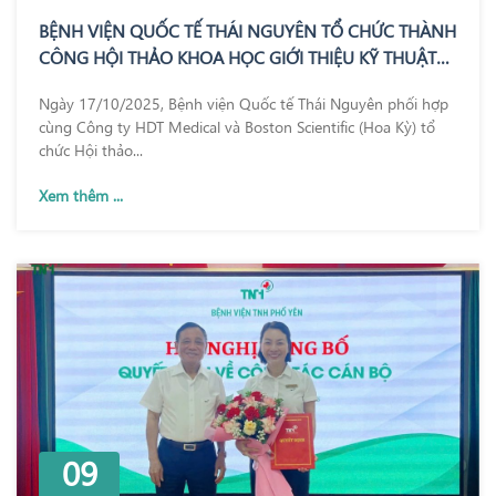
BỆNH VIỆN QUỐC TẾ THÁI NGUYÊN TỔ CHỨC THÀNH
CÔNG HỘI THẢO KHOA HỌC GIỚI THIỆU KỸ THUẬT
REZUM – BƯỚC TIẾN MỚI TRONG ĐIỀU TRỊ PHÌ ĐẠI
Ngày 17/10/2025, Bệnh viện Quốc tế Thái Nguyên phối hợp
TUYẾN TIỀN LIỆT
cùng Công ty HDT Medical và Boston Scientific (Hoa Kỳ) tổ
chức Hội thảo...
Xem thêm ...
09