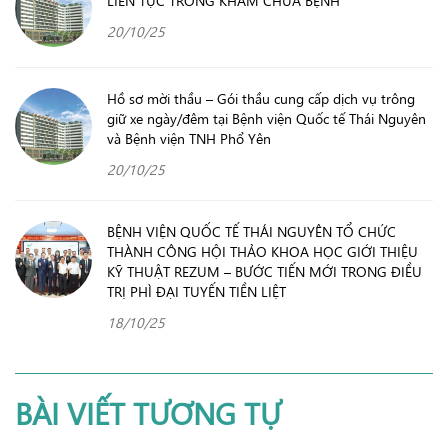
LIÊN TỤC TRONG KHÁM CHỮA BỆNH
20/10/25
Hồ sơ mời thầu – Gói thầu cung cấp dịch vụ trông
giữ xe ngày/đêm tại Bệnh viện Quốc tế Thái Nguyên
và Bệnh viện TNH Phổ Yên
20/10/25
BỆNH VIỆN QUỐC TẾ THÁI NGUYÊN TỔ CHỨC
THÀNH CÔNG HỘI THẢO KHOA HỌC GIỚI THIỆU
KỸ THUẬT REZUM – BƯỚC TIẾN MỚI TRONG ĐIỀU
TRỊ PHÌ ĐẠI TUYẾN TIỀN LIỆT
18/10/25
BÀI VIẾT TƯƠNG TỰ