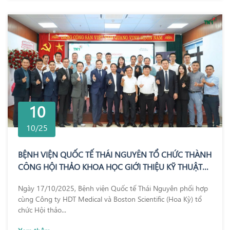
10
10/25
BỆNH VIỆN QUỐC TẾ THÁI NGUYÊN TỔ CHỨC THÀNH
CÔNG HỘI THẢO KHOA HỌC GIỚI THIỆU KỸ THUẬT
REZUM – BƯỚC TIẾN MỚI TRONG ĐIỀU TRỊ PHÌ ĐẠI
Ngày 17/10/2025, Bệnh viện Quốc tế Thái Nguyên phối hợp
TUYẾN TIỀN LIỆT
cùng Công ty HDT Medical và Boston Scientific (Hoa Kỳ) tổ
chức Hội thảo...