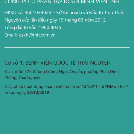
CÔNG TY CỔ PHẦN TẬP ĐOÀN BỆNH VIỆN TNH
ĐKKD số: 4601039023 – Sở Kế hoạch và Đầu tư Tỉnh Thái
Nguyên cấp lần đầu ngày 19 tháng 03 năm 2012
Tổng đài tư vấn: 1900 8035
Email:
cskh@tnh.com.vn
Cơ sở 1: BỆNH VIỆN QUỐC TẾ THÁI NGUYÊN
Địa chỉ: Số 328 đường Lương Ngọc Quyến, phường Phan Đình
Phùng, Thái Nguyên
Giấy phép hoạt động khám chữa bệnh số
134/BYT - GPHĐ
do Bộ Y
tế cấp ngày
29/10/2019