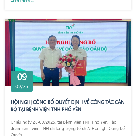
Xem thêm ...
09
09/25
HỘI NGHỊ CÔNG BỐ QUYẾT ĐỊNH VỀ CÔNG TÁC CÁN
BỘ TẠI BỆNH VIỆN TNH PHỔ YÊN
Chiều ngày 26/09/2025, tại Bệnh viện TNH Phổ Yên, Tập
đoàn Bệnh viện TNH đã long trọng tổ chức Hội nghị Công bố
Quyết...