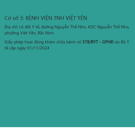
Cơ sở 3: BỆNH VIỆN TNH VIỆT YÊN
Địa chỉ: Lô đất Y tế, đường Nguyễn Thế Nho, KDC Nguyễn Thế Nho,
phường Việt Yên, Bắc Ninh
Giấy phép hoạt động khám chữa bệnh số
378/BYT - GPHĐ
do Bộ Y
tế cấp ngày 01/11/2024