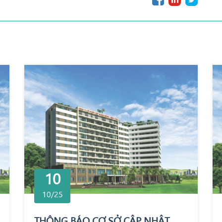
10
10/25
THÔNG BÁO CƠ SỞ CẬP NHẬT