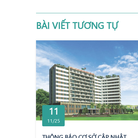
BÀI VIẾT TƯƠNG TỰ
11
11/25
THÔNG BÁO CƠ SỞ CẬP NHẬT