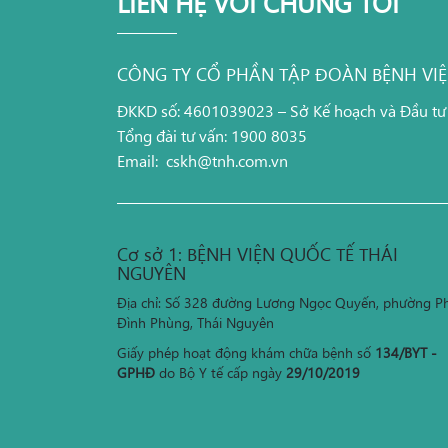
LIÊN HỆ VỚI CHÚNG TÔI
CÔNG TY CỔ PHẦN TẬP ĐOÀN BỆNH VI
ĐKKD số: 4601039023 – Sở Kế hoạch và Đầu tư
Tổng đài tư vấn: 1900 8035
Email:
cskh@tnh.com.vn
Cơ sở 1: BỆNH VIỆN QUỐC TẾ THÁI
NGUYÊN
Địa chỉ: Số 328 đường Lương Ngọc Quyến, phường P
Đình Phùng, Thái Nguyên
Giấy phép hoạt động khám chữa bệnh số
134/BYT -
GPHĐ
do Bộ Y tế cấp ngày
29/10/2019