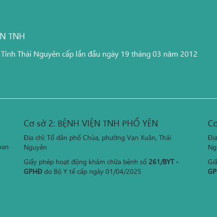
ỆN TNH
 Tỉnh Thái Nguyên cấp lần đầu ngày 19 tháng 03 năm 2012
Cơ sở 2: BỆNH VIỆN TNH PHỔ YÊN
Cơ
Địa chỉ: Tổ dân phố Chùa, phường Vạn Xuân, Thái
Đị
han
Nguyên
Ng
Giấy phép hoạt động khám chữa bệnh số
261/BYT -
Gi
GPHĐ
do Bộ Y tế cấp ngày 01/04/2025
GP