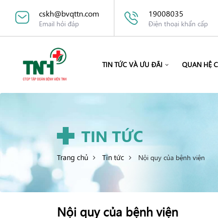
cskh@bvqttn.com
19008035
Email hỏi đáp
Điện thoại khẩn cấp
TIN TỨC VÀ ƯU ĐÃI
QUAN HỆ 
TIN TỨC
Trang chủ
Tin tức
Nội quy của bệnh viện
Nội quy của bệnh viện