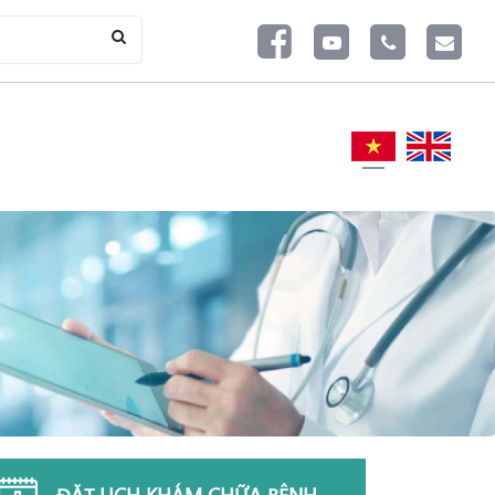
ĐẶT LỊCH KHÁM CHỮA BỆNH