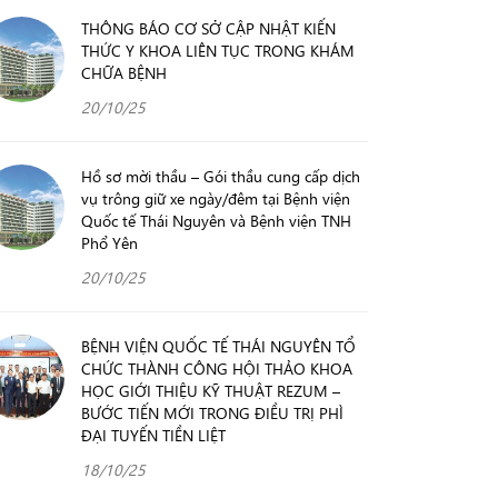
THÔNG BÁO CƠ SỞ CẬP NHẬT KIẾN
THỨC Y KHOA LIÊN TỤC TRONG KHÁM
CHỮA BỆNH
20/10/25
Hồ sơ mời thầu – Gói thầu cung cấp dịch
vụ trông giữ xe ngày/đêm tại Bệnh viện
Quốc tế Thái Nguyên và Bệnh viện TNH
Phổ Yên
20/10/25
BỆNH VIỆN QUỐC TẾ THÁI NGUYÊN TỔ
CHỨC THÀNH CÔNG HỘI THẢO KHOA
HỌC GIỚI THIỆU KỸ THUẬT REZUM –
BƯỚC TIẾN MỚI TRONG ĐIỀU TRỊ PHÌ
ĐẠI TUYẾN TIỀN LIỆT
18/10/25