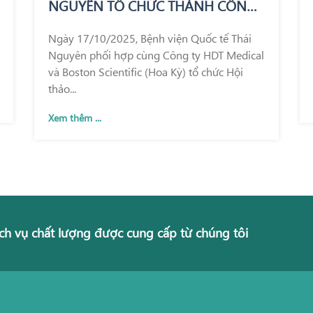
NGUYÊN TỔ CHỨC THÀNH CÔNG
HỘI THẢO KHOA HỌC GIỚI THIỆU
Ngày 17/10/2025, Bệnh viện Quốc tế Thái
KỸ THUẬT REZUM – BƯỚC TIẾN
Nguyên phối hợp cùng Công ty HDT Medical
MỚI TRONG ĐIỀU TRỊ PHÌ ĐẠI
và Boston Scientific (Hoa Kỳ) tổ chức Hội
TUYẾN TIỀN LIỆT
thảo...
Xem thêm ...
ch vụ chất lượng được cung cấp từ chúng tôi