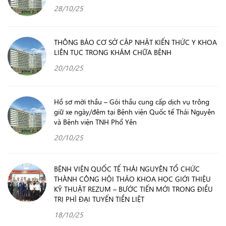
28/10/25
THÔNG BÁO CƠ SỞ CẬP NHẬT KIẾN THỨC Y KHOA
LIÊN TỤC TRONG KHÁM CHỮA BỆNH
20/10/25
Hồ sơ mời thầu – Gói thầu cung cấp dịch vụ trông
giữ xe ngày/đêm tại Bệnh viện Quốc tế Thái Nguyên
và Bệnh viện TNH Phổ Yên
20/10/25
BỆNH VIỆN QUỐC TẾ THÁI NGUYÊN TỔ CHỨC
THÀNH CÔNG HỘI THẢO KHOA HỌC GIỚI THIỆU
KỸ THUẬT REZUM – BƯỚC TIẾN MỚI TRONG ĐIỀU
TRỊ PHÌ ĐẠI TUYẾN TIỀN LIỆT
18/10/25