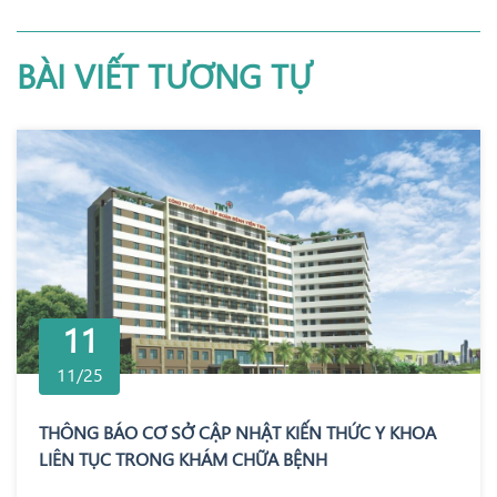
BÀI VIẾT TƯƠNG TỰ
11
11/25
THÔNG BÁO CƠ SỞ CẬP NHẬT KIẾN THỨC Y KHOA
LIÊN TỤC TRONG KHÁM CHỮA BỆNH