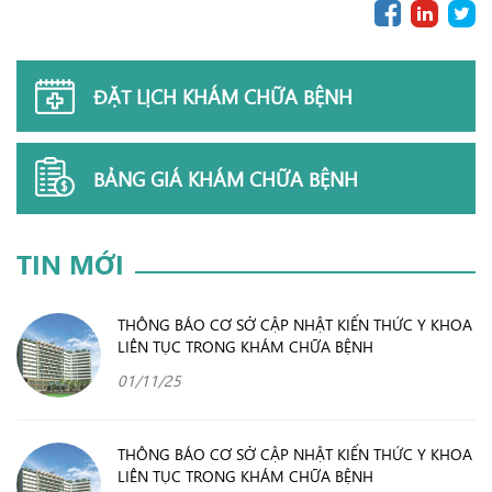
ĐẶT LỊCH KHÁM CHỮA BỆNH
BẢNG GIÁ KHÁM CHỮA BỆNH
TIN MỚI
THÔNG BÁO CƠ SỞ CẬP NHẬT KIẾN THỨC Y KHOA
LIÊN TỤC TRONG KHÁM CHỮA BỆNH
01/11/25
THÔNG BÁO CƠ SỞ CẬP NHẬT KIẾN THỨC Y KHOA
LIÊN TỤC TRONG KHÁM CHỮA BỆNH