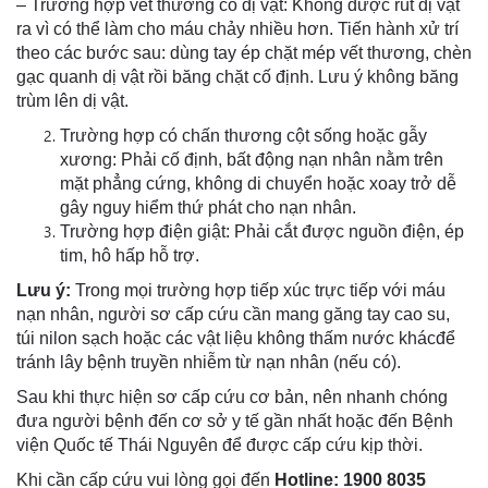
– Trường hợp vết thương có dị vật: Không được rút dị vật
ra vì có thể làm cho máu chảy nhiều hơn. Tiến hành xử trí
theo các bước sau: dùng tay ép chặt mép vết thương, chèn
gạc quanh dị vật rồi băng chặt cố định. Lưu ý không băng
trùm lên dị vật.
Trường hợp có chấn thương cột sống hoặc gẫy
xương: Phải cố định, bất động nạn nhân nằm trên
mặt phẳng cứng, không di chuyển hoặc xoay trở dễ
gây nguy hiểm thứ phát cho nạn nhân.
Trường hợp điện giật: Phải cắt được nguồn điện, ép
tim, hô hấp hỗ trợ.
Lưu ý:
Trong mọi trường hợp tiếp xúc trực tiếp với máu
nạn nhân, người sơ cấp cứu cần mang găng tay cao su,
túi nilon sạch hoặc các vật liệu không thấm nước khácđể
tránh lây bệnh truyền nhiễm từ nạn nhân (nếu có).
Sau khi thực hiện sơ cấp cứu cơ bản, nên nhanh chóng
đưa người bệnh đến cơ sở y tế gần nhất hoặc đến Bệnh
viện Quốc tế Thái Nguyên để được cấp cứu kịp thời.
Khi cần cấp cứu vui lòng gọi đến
Hotline: 1900 8035