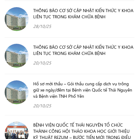
THÔNG BÁO CƠ SỞ CẬP NHẬT KIẾN THỨC Y KHOA
LIÊN TỤC TRONG KHÁM CHỮA BỆNH
28/10/25
THÔNG BÁO CƠ SỞ CẬP NHẬT KIẾN THỨC Y KHOA
LIÊN TỤC TRONG KHÁM CHỮA BỆNH
20/10/25
Hồ sơ mời thầu – Gói thầu cung cấp dịch vụ trông
giữ xe ngày/đêm tại Bệnh viện Quốc tế Thái Nguyên
và Bệnh viện TNH Phổ Yên
20/10/25
BỆNH VIỆN QUỐC TẾ THÁI NGUYÊN TỔ CHỨC
THÀNH CÔNG HỘI THẢO KHOA HỌC GIỚI THIỆU
KỸ THUẬT REZUM – BƯỚC TIẾN MỚI TRONG ĐIỀU