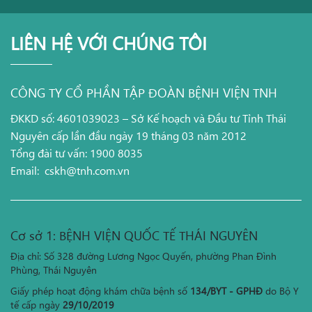
LIÊN HỆ VỚI CHÚNG TÔI
CÔNG TY CỔ PHẦN TẬP ĐOÀN BỆNH VIỆN TNH
ĐKKD số: 4601039023 – Sở Kế hoạch và Đầu tư Tỉnh Thái
Nguyên cấp lần đầu ngày 19 tháng 03 năm 2012
Tổng đài tư vấn: 1900 8035
Email:
cskh@tnh.com.vn
Cơ sở 1: BỆNH VIỆN QUỐC TẾ THÁI NGUYÊN
Địa chỉ: Số 328 đường Lương Ngọc Quyến, phường Phan Đình
Phùng, Thái Nguyên
Giấy phép hoạt động khám chữa bệnh số
134/BYT - GPHĐ
do Bộ Y
tế cấp ngày
29/10/2019