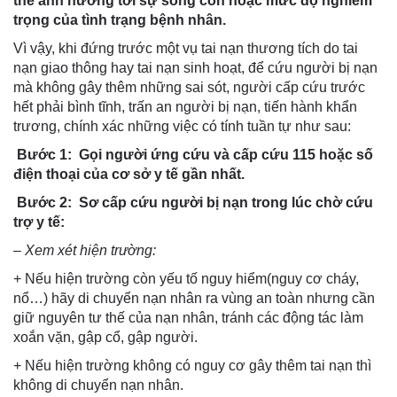
thể ảnh hưởng tới sự sống còn hoặc mức độ nghiêm
trọng của tình trạng bệnh nhân.
Vì vậy, khi đứng trước một vụ tai nạn thương tích do tai
nạn giao thông hay tai nạn sinh hoạt, để cứu người bị nạn
mà không gây thêm những sai sót, người cấp cứu trước
hết phải bình tĩnh, trấn an người bị nạn, tiến hành khẩn
trương, chính xác những việc có tính tuần tự như sau:
Bước 1: Gọi người ứng cứu và cấp cứu 115 hoặc số
điện thoại của cơ sở y tế gần nhất.
Bước 2: Sơ cấp cứu người bị nạn trong lúc chờ cứu
trợ y tế:
– Xem xét hiện trường:
+ Nếu hiện trường còn yếu tố nguy hiểm(nguy cơ cháy,
nổ…) hãy di chuyển nạn nhân ra vùng an toàn nhưng cần
giữ nguyên tư thế của nạn nhân, tránh các động tác làm
xoắn vặn, gập cổ, gập người.
+ Nếu hiện trường không có nguy cơ gây thêm tai nạn thì
không di chuyển nạn nhân.