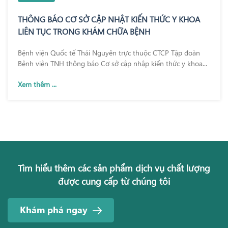
THÔNG BÁO CƠ SỞ CẬP NHẬT KIẾN THỨC Y KHOA
LIÊN TỤC TRONG KHÁM CHỮA BỆNH
Bệnh viện Quốc tế Thái Nguyên trực thuộc CTCP Tập đoàn
Bệnh viện TNH thông báo Cơ sở cập nhập kiến thức y khoa...
Xem thêm ...
Tìm hiểu thêm các sản phẩm dịch vụ chất lượng
được cung cấp từ chúng tôi
Khám phá ngay