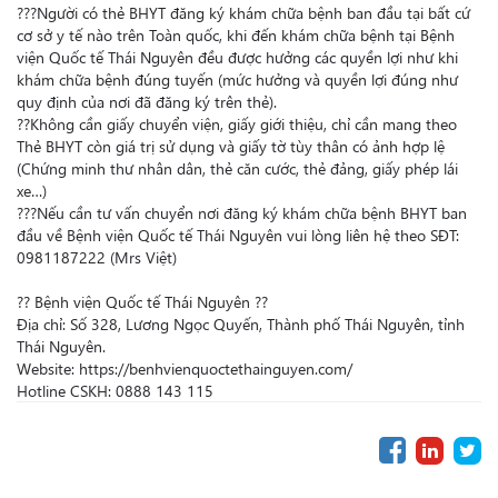
???Người có thẻ BHYT đăng ký khám chữa bệnh ban đầu tại bất cứ
cơ sở y tế nào trên Toàn quốc, khi đến khám chữa bệnh tại Bệnh
viện Quốc tế Thái Nguyên đều được hưởng các quyền lợi như khi
khám chữa bệnh đúng tuyến (mức hưởng và quyền lợi đúng như
quy định của nơi đã đăng ký trên thẻ).
??Không cần giấy chuyển viện, giấy giới thiệu, chỉ cần mang theo
Thẻ BHYT còn giá trị sử dụng và giấy tờ tùy thân có ảnh hợp lệ
(Chứng minh thư nhân dân, thẻ căn cước, thẻ đảng, giấy phép lái
xe…)
???Nếu cần tư vấn chuyển nơi đăng ký khám chữa bệnh BHYT ban
đầu về Bệnh viện Quốc tế Thái Nguyên vui lòng liên hệ theo SĐT:
0981187222 (Mrs Việt)
?? Bệnh viện Quốc tế Thái Nguyên ??
Địa chỉ: Số 328, Lương Ngọc Quyến, Thành phố Thái Nguyên, tỉnh
Thái Nguyên.
Website:
https://benhvienquoctethainguyen.com/
Hotline CSKH: 0888 143 115