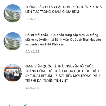
THÔNG BÁO CƠ SỞ CẬP NHẬT KIẾN THỨC Y KHOA
LIÊN TỤC TRONG KHÁM CHỮA BỆNH
20/10/25
Hồ sơ mời thầu – Gói thầu cung cấp dịch vụ trông
giữ xe ngày/đêm tại Bệnh viện Quốc tế Thái Nguyên
và Bệnh viện TNH Phổ Yên
20/10/25
BỆNH VIỆN QUỐC TẾ THÁI NGUYÊN TỔ CHỨC
THÀNH CÔNG HỘI THẢO KHOA HỌC GIỚI THIỆU
KỸ THUẬT REZUM – BƯỚC TIẾN MỚI TRONG ĐIỀU
TRỊ PHÌ ĐẠI TUYẾN TIỀN LIỆT
18/10/25