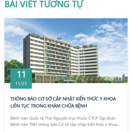
BÀI VIẾT TƯƠNG TỰ
11
11/25
THÔNG BÁO CƠ SỞ CẬP NHẬT KIẾN THỨC Y KHOA
LIÊN TỤC TRONG KHÁM CHỮA BỆNH
Bệnh viện Quốc tế Thái Nguyên trực thuộc CTCP Tập đoàn
Bệnh viện TNH thông báo Cơ sở cập nhập kiến thức y khoa...