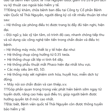
vụ kỹ thuật cao ngoài bảo hiểm y tế.
???Đăng ký khám, chữa bệnh ban đầu tại Công ty Cổ phần Bệnh
viện Quốc tế Thái Nguyên, người đăng ký có rất nhiều thuận lợi như
sau:
– Hệ thống các phòng điều trị được trang bị đầy đủ tiện nghi, hiện
đại.
– Đội ngũ y, bác sỹ tận tâm, có trình độ cao, nhanh chóng tiếp thu
và sử dụng các công nghệ tiên tiến trong chẩn đoán và điều trị
bệnh.
– Hệ thống máy móc, thiết bị y tế hiện đại như:
+ Hệ thống chụp cộng hưởng từ 0.35 tesla.
+ Hệ thống chụp cắt lớp vi tính 64 dãy.
+ Hệ thống phẫu thuật mắt Phaco hiện đại nhất khu vực.
+ Các máy siêu âm 4D, 5D.
+ Hệ thống máy xét nghiệm sinh hóa, huyết học, miễn dịch tự
động.
+ Máy nội soi chẩn đoán và can thiệp..v.v.
???Góp phần quan trọng trong việc phát hiện bệnh sớm ngay từ
tuyến dưới, nâng cao hiệu quả điều trị, giúp người bệnh được
hưởng quyền lợi ở mức cao nhất.
??Đặc biệt, Bệnh viện quốc tế Thái Nguyên còn được thông tuyến
bảo hiểm y tế: