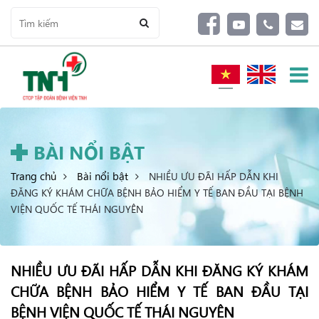
BÀI NỔI BẬT
Trang chủ
Bài nổi bật
NHIỀU ƯU ĐÃI HẤP DẪN KHI
ĐĂNG KÝ KHÁM CHỮA BỆNH BẢO HIỂM Y TẾ BAN ĐẦU TẠI BỆNH
VIỆN QUỐC TẾ THÁI NGUYÊN
NHIỀU ƯU ĐÃI HẤP DẪN KHI ĐĂNG KÝ KHÁM
CHỮA BỆNH BẢO HIỂM Y TẾ BAN ĐẦU TẠI
BỆNH VIỆN QUỐC TẾ THÁI NGUYÊN