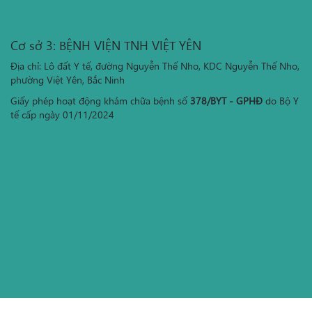
Cơ sở 3: BỆNH VIỆN TNH VIỆT YÊN
Địa chỉ: Lô đất Y tế, đường Nguyễn Thế Nho, KDC Nguyễn Thế Nho,
phường Việt Yên, Bắc Ninh
Giấy phép hoạt động khám chữa bệnh số
378/BYT - GPHĐ
do Bộ Y
tế cấp ngày 01/11/2024