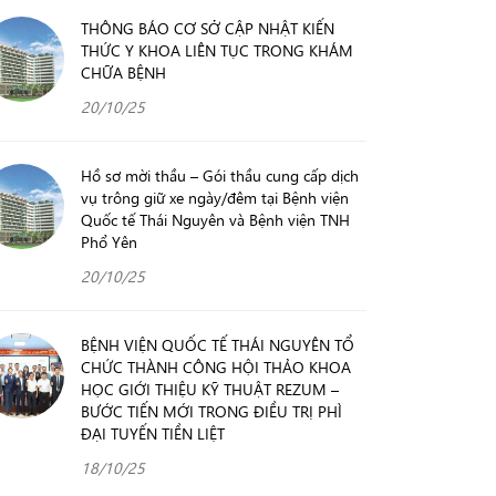
THÔNG BÁO CƠ SỞ CẬP NHẬT KIẾN
THỨC Y KHOA LIÊN TỤC TRONG KHÁM
CHỮA BỆNH
20/10/25
Hồ sơ mời thầu – Gói thầu cung cấp dịch
vụ trông giữ xe ngày/đêm tại Bệnh viện
Quốc tế Thái Nguyên và Bệnh viện TNH
Phổ Yên
20/10/25
BỆNH VIỆN QUỐC TẾ THÁI NGUYÊN TỔ
CHỨC THÀNH CÔNG HỘI THẢO KHOA
HỌC GIỚI THIỆU KỸ THUẬT REZUM –
BƯỚC TIẾN MỚI TRONG ĐIỀU TRỊ PHÌ
ĐẠI TUYẾN TIỀN LIỆT
18/10/25