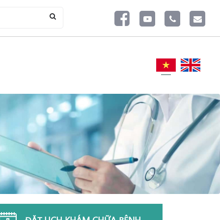
ĐẶT LỊCH KHÁM CHỮA BỆNH