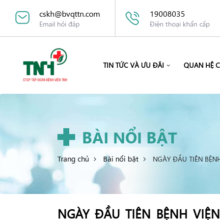
cskh@bvqttn.com
19008035
Email hỏi đáp
Điện thoại khẩn cấp
TIN TỨC VÀ ƯU ĐÃI
QUAN HỆ 
BÀI NỔI BẬT
Trang chủ
Bài nổi bật
NGÀY ĐẦU TIÊN BỆNH
NGÀY ĐẦU TIÊN BỆNH VIỆN