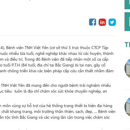
T
), Bệnh viện TNH Việt Yên (cơ sở thứ 3 trực thuộc CTCP Tập
uộc nhiều lứa tuổi, nghề nghiệp khác nhau từ các huyện, thành
 và điều trị. Trong đó Bệnh viện đã tiếp nhận một số ca cấp
uổi P.T.H (84 tuổi, địa chỉ tại Bắc Giang) bị tai nạn, gãy cổ
nhanh chóng triển khai các biện pháp cấp cứu cần thiết nhằm đảm
n TNH Việt Yên đã mang đến cho người bệnh trải nghiệm nhiều
 tiêu: luôn là địa chỉ chăm sóc sức khỏe chuyên nghiệp, an
n môn cùng sự hỗ trợ của hệ thống trang thiết bị hiện đại hàng
t chất khang trang, môi trường thân thiện, sạch, đẹp, … Bệnh viện
n tộc tỉnh Bắc Giang và các vùng lân cận trong việc chăm sóc