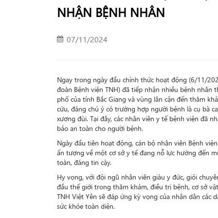
NHẬN BỆNH NHÂN
07/11/2024
Ngay trong ngày đầu chính thức hoạt động (6/11/2024
đoàn Bệnh viện TNH) đã tiếp nhận nhiều bệnh nhân th
phố của tỉnh Bắc Giang và vùng lân cận đến thăm khám
cứu, đáng chú ý có trường hợp người bệnh là cụ bà cao t
xương đùi. Tại đây, các nhân viên y tế bệnh viện đã 
bảo an toàn cho người bệnh.
Ngày đầu tiên hoạt động, cán bộ nhân viên Bệnh việ
ấn tượng về một cơ sở y tế đang nỗ lực hướng đến mục
toàn, đáng tin cậy.
Hy vọng, với đội ngũ nhân viên giàu y đức, giỏi chuyê
đầu thế giới trong thăm khám, điều trị bệnh, cơ sở vậ
TNH Việt Yên sẽ đáp ứng kỳ vọng của nhân dân các dâ
sức khỏe toàn diện.