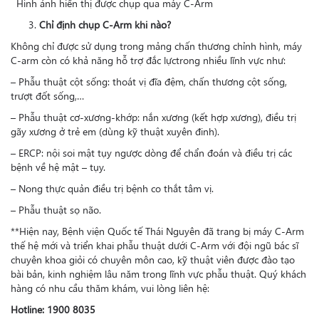
Hình ảnh hiển thị được chụp qua máy C-Arm
Chỉ định chụp C-Arm khi nào?
Không chỉ được sử dụng trong mảng chấn thương chỉnh hình, máy
C-arm còn có khả năng hỗ trợ đắc lựctrong nhiều lĩnh vực như:
– Phẫu thuật cột sống: thoát vị đĩa đệm, chấn thương cột sống,
trượt đốt sống,…
– Phẫu thuật cơ-xương-khớp: nắn xương (kết hợp xương), điều trị
gãy xương ở trẻ em (dùng kỹ thuật xuyên đinh).
– ERCP: nội soi mật tụy ngược dòng để chẩn đoán và điều trị các
bệnh về hệ mật – tụy.
– Nong thực quản điều trị bệnh co thắt tâm vị.
– Phẫu thuật sọ não.
**Hiện nay, Bệnh viện Quốc tế Thái Nguyên đã trang bị máy C-Arm
thế hệ mới và triển khai phẫu thuật dưới C-Arm với đội ngũ bác sĩ
chuyên khoa giỏi có chuyên môn cao, kỹ thuật viên được đào tạo
bài bản, kinh nghiệm lâu năm trong lĩnh vực phẫu thuật. Quý khách
hàng có nhu cầu thăm khám, vui lòng liên hệ:
Hotline: 1900 8035