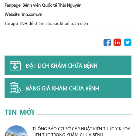
Fanpage: Bệnh viện Quốc tế Thái Nguyên
Website: tnh.com.vn
Tải app TNH để chăm sóc sức khoẻ toàn diện
ĐẶT LỊCH KHÁM CHỮA BỆNH
BẢNG GIÁ KHÁM CHỮA BỆNH
TIN MỚI
THÔNG BÁO CƠ SỞ CẬP NHẬT KIẾN THỨC Y KHOA
LIÊN TỤC TRONG KHÁM CHỮA BỆNH