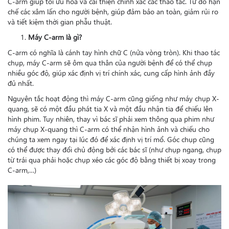
C-arm giúp tối ưu hóa và cải thiện chính xác các thao tác. Từ đó hạn
chế các xâm lấn cho người bệnh, giúp đảm bảo an toàn, giảm rủi ro
và tiết kiệm thời gian phẫu thuật.
Máy C-arm là gì?
C-arm có nghĩa là cánh tay hình chữ C (nửa vòng tròn). Khi thao tác
chụp, máy C-arm sẽ ôm qua thân của người bệnh để có thể chụp
nhiều góc độ, giúp xác định vị trí chính xác, cung cấp hình ảnh đầy
đủ nhất.
Nguyên tắc hoạt động thì máy C-arm cũng giống như máy chụp X-
quang, sẽ có một đầu phát tia X và một đầu nhận tia để chiếu lên
hình phim. Tuy nhiên, thay vì bác sĩ phải xem thông qua phim như
máy chụp X-quang thì C-arm có thể nhận hình ảnh và chiếu cho
chúng ta xem ngay tại lúc đó để xác định vị trí mổ. Góc chụp cũng
có thể được thay đổi chủ động bởi các bác sĩ (như chụp ngang, chụp
từ trái qua phải hoặc chụp xéo các góc độ bằng thiết bị xoay trong
C-arm,…)