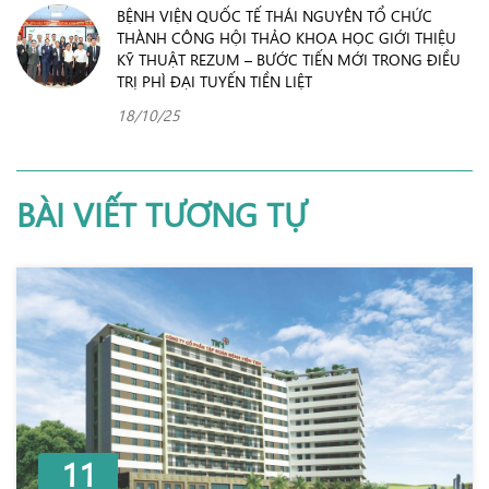
BỆNH VIỆN QUỐC TẾ THÁI NGUYÊN TỔ CHỨC
THÀNH CÔNG HỘI THẢO KHOA HỌC GIỚI THIỆU
KỸ THUẬT REZUM – BƯỚC TIẾN MỚI TRONG ĐIỀU
TRỊ PHÌ ĐẠI TUYẾN TIỀN LIỆT
18/10/25
BÀI VIẾT TƯƠNG TỰ
11