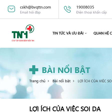
cskh@bvqttn.com
19008035
Email hỏi đáp
Điện thoại khẩn cấp
TIN TỨC VÀ ƯU ĐÃI
QUAN HỆ 
BÀI NỔI BẬT
Trang chủ
Bài nổi bật
LỢI ÍCH CỦA VIỆC SO
LỢI ÍCH CỦA VIỆC SOI DA