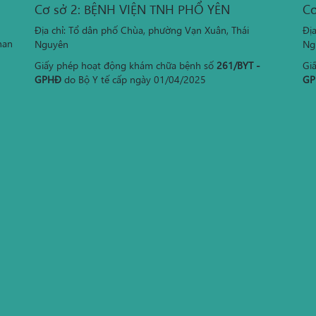
Cơ sở 2: BỆNH VIỆN TNH PHỔ YÊN
Cơ
Địa chỉ: Tổ dân phố Chùa, phường Vạn Xuân, Thái
Đị
han
Nguyên
Ng
Giấy phép hoạt động khám chữa bệnh số
261/BYT -
Gi
GPHĐ
do Bộ Y tế cấp ngày 01/04/2025
GP