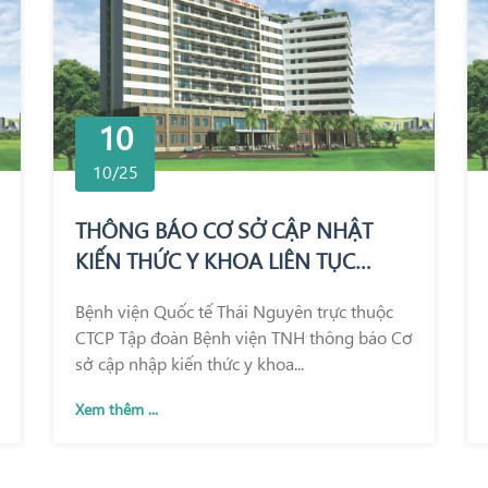
10
10/25
THÔNG BÁO CƠ SỞ CẬP NHẬT
KIẾN THỨC Y KHOA LIÊN TỤC
TRONG KHÁM CHỮA BỆNH
Bệnh viện Quốc tế Thái Nguyên trực thuộc
CTCP Tập đoàn Bệnh viện TNH thông báo Cơ
sở cập nhập kiến thức y khoa...
Xem thêm ...