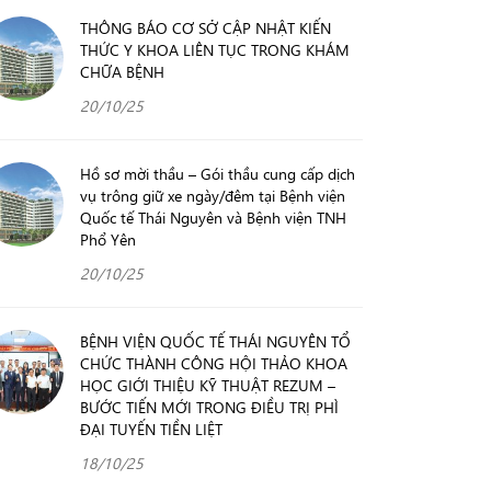
THÔNG BÁO CƠ SỞ CẬP NHẬT KIẾN
THỨC Y KHOA LIÊN TỤC TRONG KHÁM
CHỮA BỆNH
20/10/25
Hồ sơ mời thầu – Gói thầu cung cấp dịch
vụ trông giữ xe ngày/đêm tại Bệnh viện
Quốc tế Thái Nguyên và Bệnh viện TNH
Phổ Yên
20/10/25
BỆNH VIỆN QUỐC TẾ THÁI NGUYÊN TỔ
CHỨC THÀNH CÔNG HỘI THẢO KHOA
HỌC GIỚI THIỆU KỸ THUẬT REZUM –
BƯỚC TIẾN MỚI TRONG ĐIỀU TRỊ PHÌ
ĐẠI TUYẾN TIỀN LIỆT
18/10/25