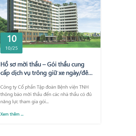
10
10/25
Hồ sơ mời thầu – Gói thầu cung
cấp dịch vụ trông giữ xe ngày/đêm
tại Bệnh viện Quốc tế Thái Nguyên
Công ty Cổ phần Tập đoàn Bệnh viện TNH
và Bệnh viện TNH Phổ Yên
thông báo mời thầu đến các nhà thầu có đủ
năng lực tham gia gói...
Xem thêm ...