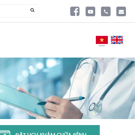
ĐẶT LỊCH KHÁM CHỮA BỆNH