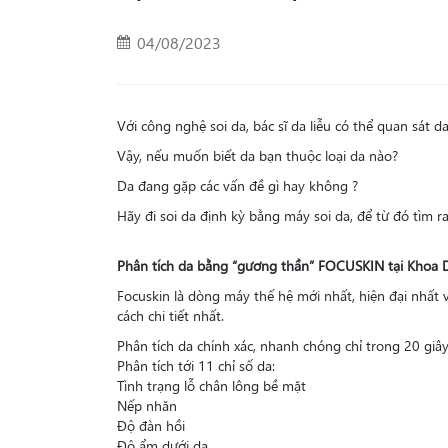
04/08/2023
Với công nghệ soi da, bác sĩ da liễu có thể quan sát 
Vậy, nếu muốn biết da bạn thuộc loại da nào?
Da đang gặp các vấn đề gì hay không ?
Hãy đi soi da định kỳ bằng máy soi da, để từ đó tìm
Phân tích da bằng “gương thần” FOCUSKIN tại Khoa D
Focuskin là dòng máy thế hệ mới nhất, hiện đại nhất v
cách chi tiết nhất.
Phân tích da chính xác, nhanh chóng chỉ trong 20 giâ
Phân tích tới 11 chỉ số da:
Tình trạng lỗ chân lông bề mặt
Nếp nhăn
Độ đàn hồi
Độ ẩm dưới da