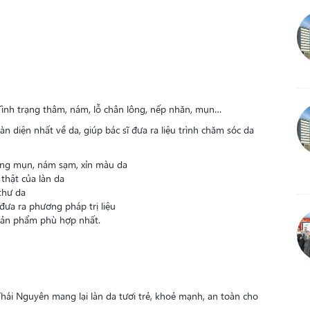
 Tình trạng thâm, nám, lỗ chân lông, nếp nhăn, mụn…
diện nhất về da, giúp bác sĩ đưa ra liệu trình chăm sóc da
ạng mụn, nám sạm, xỉn màu da
 thật của làn da
thư da
ưa ra phương pháp trị liệu
sản phẩm phù hợp nhất.
hái Nguyên mang lại làn da tươi trẻ, khoẻ mạnh, an toàn cho