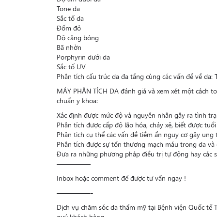
Tone da
Sắc tố da
Đốm đỏ
Độ căng bóng
Bã nhờn
Porphyrin dưới da
Sắc tố UV
Phân tích cấu trúc da đa tầng cùng các vấn đề về da:
MÁY PHÂN TÍCH DA đánh giá và xem xét một cách toàn 
chuẩn y khoa:
Xác định được mức độ và nguyên nhân gây ra tình tr
Phân tích được cấp độ lão hóa, chảy xệ, biết được tuổi
Phân tích cụ thể các vấn đề tiềm ẩn nguy cơ gây ung 
Phân tích được sự tổn thương mạch máu trong da và đ
Đưa ra những phương pháp điều trị tự động hay các 
—————
Inbox hoặc comment để được tư vấn ngay !
—————-
Dịch vụ chăm sóc da thẩm mỹ tại Bệnh viện Quốc tế T
quý khách hàng