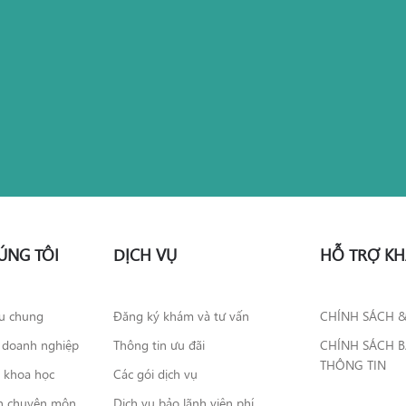
ÚNG TÔI
DỊCH VỤ
HỖ TRỢ K
ệu chung
Đăng ký khám và tư vấn
CHÍNH SÁCH 
 doanh nghiệp
Thông tin ưu đãi
CHÍNH SÁCH 
THÔNG TIN
o khoa học
Các gói dịch vụ
n chuyên môn
Dịch vụ bảo lãnh viện phí