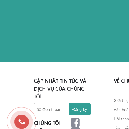
CẬP NHẬT TIN TỨC VÀ
VỀ CH
DỊCH VỤ CỦA CHÚNG
TÔI
Giới thi
Văn hoá
Hội thả
CHÚNG TÔI
Tập huấ