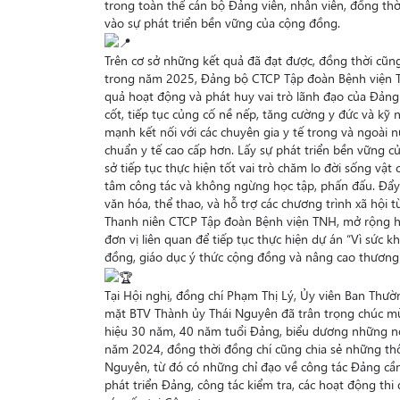
trong toàn thể cán bộ Đảng viên, nhân viên, đồng thờ
vào sự phát triển bền vững của cộng đồng.
Trên cơ sở những kết quả đã đạt được, đồng thời cũn
trong năm 2025, Đảng bộ CTCP Tập đoàn Bệnh viện T
quả hoạt động và phát huy vai trò lãnh đạo của Đảng
cốt, tiếp tục củng cố nề nếp, tăng cường y đức và kỹ 
mạnh kết nối với các chuyên gia y tế trong và ngoài 
chuẩn y tế cao cấp hơn. Lấy sự phát triển bền vững 
sở tiếp tục thực hiện tốt vai trò chăm lo đời sống vật
tâm công tác và không ngừng học tập, phấn đấu. Đẩy
văn hóa, thể thao, và hỗ trợ các chương trình xã hội
Thanh niên CTCP Tập đoàn Bệnh viện TNH, mở rộng hoạ
đơn vị liên quan để tiếp tục thực hiện dự án “Vì sức k
đồng, giáo dục ý thức cộng đồng và nâng cao thương
Tại Hội nghị, đồng chí Phạm Thị Lý, Ủy viên Ban Thư
mặt BTV Thành ủy Thái Nguyên đã trân trọng chúc m
hiệu 30 năm, 40 năm tuổi Đảng, biểu dương những n
năm 2024, đồng thời đồng chí cũng chia sẻ những thôn
Nguyên, từ đó có những chỉ đạo về công tác Đảng cầ
phát triển Đảng, công tác kiểm tra, các hoạt động thi