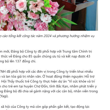
Báo cáo tổng kết công tác năm 2024 và phương hướng nhiệm vụ
ên mới, Đảng bộ Công ty đã phối hợp với Trung tâm Chính trị
 thức về Đảng cho 85 quần chúng ưu tú và kết nạp được 43
ng bộ lên 137 đồng chí.
H đã phối hợp với các đơn vị trong Công ty triển khai nhiều
và lan tỏa giá trị nhân văn. Ở hoạt động thiện nguyện: Hỗ trợ
Hội Thầy thuốc trẻ Công ty thực hiện dự án “Vì sức khỏe và trí
h cho trẻ em tại huyện Chợ Đồn, tỉnh Bắc Kạn, nhằm phát triển y
ng Đảng bộ đã chia sẻ gánh nặng với các cán bộ, nhân viên trong
Yagi).
 xã hội của Công ty mà còn góp phần gắn kết, tạo động lực