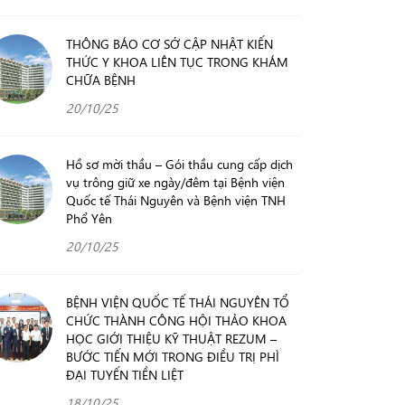
THÔNG BÁO CƠ SỞ CẬP NHẬT KIẾN
THỨC Y KHOA LIÊN TỤC TRONG KHÁM
CHỮA BỆNH
20/10/25
Hồ sơ mời thầu – Gói thầu cung cấp dịch
vụ trông giữ xe ngày/đêm tại Bệnh viện
Quốc tế Thái Nguyên và Bệnh viện TNH
Phổ Yên
20/10/25
BỆNH VIỆN QUỐC TẾ THÁI NGUYÊN TỔ
CHỨC THÀNH CÔNG HỘI THẢO KHOA
HỌC GIỚI THIỆU KỸ THUẬT REZUM –
BƯỚC TIẾN MỚI TRONG ĐIỀU TRỊ PHÌ
ĐẠI TUYẾN TIỀN LIỆT
18/10/25