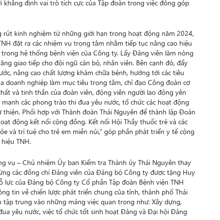
i khẳng định vai trò tích cực của Tập đoàn trong việc đóng góp
g rút kinh nghiệm từ những giới hạn trong hoạt động năm 2024,
NH đặt ra các nhiệm vụ trọng tâm nhằm tiếp tục nâng cao hiệu
 trong hệ thống bệnh viện của Công ty. Lấy Đảng viên làm nòng
năng giao tiếp cho đội ngũ cán bộ, nhân viên. Bên cạnh đó, đẩy
nước, nâng cao chất lượng khám chữa bệnh, hướng tới các tiêu
của doanh nghiệp làm mục tiêu trọng tâm, chỉ đạo Công đoàn cơ
 chất và tinh thần của đoàn viên, động viên người lao động yên
 mạnh các phong trào thi đua yêu nước, tổ chức các hoạt động
 từ thiện. Phối hợp với Thành đoàn Thái Nguyên để thành lập Đoàn
t động kết nối cộng đồng. Kết nối Hội Thầy thuốc trẻ và các
hỏe và trí tuệ cho trẻ em miền núi,” góp phần phát triển y tế cộng
 hiệu TNH.
ờng vụ – Chủ nhiệm Ủy ban Kiểm tra Thành ủy Thái Nguyên thay
ừng các đồng chí Đảng viên của Đảng bộ Công ty được tặng Huy
ỗ lực của Đảng bộ Công ty Cổ phần Tập đoàn Bệnh viện TNH
g tin về chiến lược phát triển chung của tỉnh, thành phố Thái
n tập trung vào những mảng việc quan trọng như: Xây dựng,
 đua yêu nước, việc tổ chức tốt sinh hoạt Đảng và Đại hội Đảng