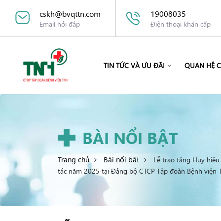
cskh@bvqttn.com
19008035
Email hỏi đáp
Điện thoại khẩn cấp
TIN TỨC VÀ ƯU ĐÃI
QUAN HỆ 
BÀI NỔI BẬT
Trang chủ
Bài nổi bật
Lễ trao tặng Huy hiệ
tác năm 2025 tại Đảng bộ CTCP Tập đoàn Bệnh viện