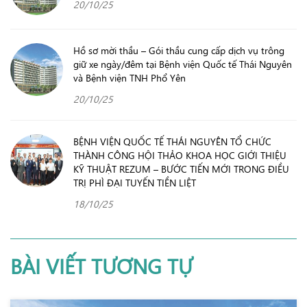
20/10/25
Hồ sơ mời thầu – Gói thầu cung cấp dịch vụ trông
giữ xe ngày/đêm tại Bệnh viện Quốc tế Thái Nguyên
và Bệnh viện TNH Phổ Yên
20/10/25
BỆNH VIỆN QUỐC TẾ THÁI NGUYÊN TỔ CHỨC
THÀNH CÔNG HỘI THẢO KHOA HỌC GIỚI THIỆU
KỸ THUẬT REZUM – BƯỚC TIẾN MỚI TRONG ĐIỀU
TRỊ PHÌ ĐẠI TUYẾN TIỀN LIỆT
18/10/25
BÀI VIẾT TƯƠNG TỰ