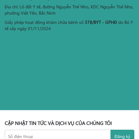
Địa chỉ: Lô đất Y tế, đường Nguyễn Thế Nho, KDC Nguyễn Thế Nho,
phường Việt Yên, Bắc Ninh
Giấy phép hoạt động khám chữa bệnh số
378/BYT - GPHĐ
do Bộ Y
tế cấp ngày 01/11/2024
CẬP NHẬT TIN TỨC VÀ DỊCH VỤ CỦA CHÚNG TÔI