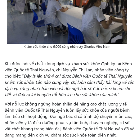
Khám sức khỏe cho 6.000 công nhân cty Glonics Việt Nam
Khi được hỏi về chất lượng dịch vụ khám sức khỏe định kỳ tại Bệnh
viện Quốc tế Thái Nguyên, chị Nguyễn Thị Lan, nhân viên công ty
cho biết: “
Đây là lần thứ 4 chị được Bệnh viện Quốc tế Thái Nguyên
khám sức khỏe. Lần nào cũng vậy, chị luôn cảm thấy hài lòng về các
dịch vụ cũng như nhân viên và đội ngũ bác sĩ. Các bác sĩ khám chi
tiết và đưa ra lời khuyên rất hữu ích cho sức khỏe của mình”.
Với nỗ lực không ngừng hoàn thiện để nâng cao chất lượng y tế,
Bệnh viện Quốc tế Thái Nguyên luôn lấy sức khỏe của người bệnh
làm tiêu chí hoạt động. Đội ngũ bác sĩ có trình độ chuyên môn cao,
nhân viên y tá điều dưỡng phục vụ tận tình, chuyên nghiệp, cơ sở
vật chất khang trang hiện đại, Bệnh viện Quốc tế Thái Nguyên đã và
đang mang đến dịch vụ chăm sóc sức khỏe toàn diện nhất.