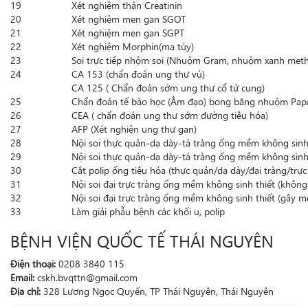
19
Xét nghiệm thận Creatinin
20
Xét nghiệm men gan SGOT
21
Xét nghiệm men gan SGPT
22
Xét nghiệm Morphin(ma túy)
23
Soi trực tiếp nhộm soi (Nhuộm Gram, nhuộm xanh meth
24
CA 153 (chẩn đoán ung thư vú)
CA 125 ( Chẩn đoán sớm ung thư cổ tử cung)
25
Chẩn đoán tế bào học (Âm đạo) bong băng nhuộm Pap
26
CEA ( chẩn đoán ung thư sớm đường tiêu hóa)
27
AFP (Xét nghiện ung thư gan)
28
Nội soi thực quản-dạ dày-tá tràng ống mềm không sinh
29
Nội soi thực quản-dạ dày-tá tràng ống mềm không sinh 
30
Cắt polip ống tiêu hóa (thực quản/dạ dày/đại tràng/trực
31
Nội soi đại trực tràng ống mềm không sinh thiết (khôn
32
Nội soi đại trực tràng ống mềm không sinh thiết (gây m
33
Làm giải phẫu bệnh các khối u, polip
BỆNH VIỆN QUỐC TẾ THÁI NGUYÊN
Điện thoại:
0208 3840 115
Email:
cskh.bvqttn@gmail.com
Địa chỉ:
328 Lương Ngọc Quyến, TP Thái Nguyên, Thái Nguyên