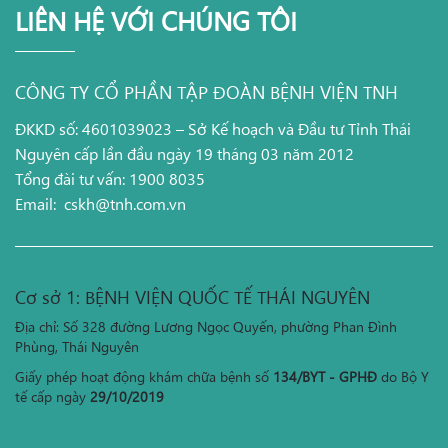
LIÊN HỆ VỚI CHÚNG TÔI
CÔNG TY CỔ PHẦN TẬP ĐOÀN BỆNH VIỆN TNH
ĐKKD số: 4601039023 – Sở Kế hoạch và Đầu tư Tỉnh Thái
Nguyên cấp lần đầu ngày 19 tháng 03 năm 2012
Tổng đài tư vấn: 1900 8035
Email:
cskh@tnh.com.vn
Cơ sở 1: BỆNH VIỆN QUỐC TẾ THÁI NGUYÊN
Địa chỉ: Số 328 đường Lương Ngọc Quyến, phường Phan Đình
Phùng, Thái Nguyên
Giấy phép hoạt động khám chữa bệnh số
134/BYT - GPHĐ
do Bộ Y
tế cấp ngày
29/10/2019