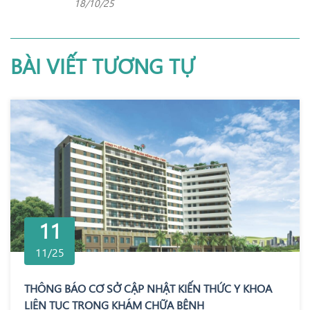
18/10/25
BÀI VIẾT TƯƠNG TỰ
11
11/25
THÔNG BÁO CƠ SỞ CẬP NHẬT KIẾN THỨC Y KHOA
LIÊN TỤC TRONG KHÁM CHỮA BỆNH