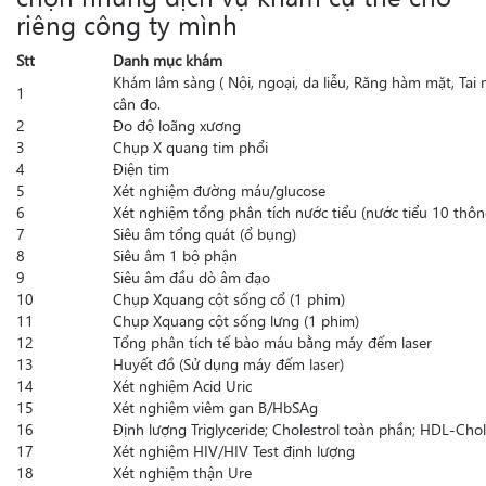
riêng công ty mình
Stt
Danh mục khám
Khám lâm sàng ( Nội, ngoại, da liễu, Răng hàm mặt, Tai
1
cân đo.
2
Đo độ loãng xương
3
Chụp X quang tim phổi
4
Điện tim
5
Xét nghiệm đường máu/glucose
6
Xét nghiệm tổng phân tích nước tiểu (nước tiểu 10 thôn
7
Siêu âm tổng quát (ổ bụng)
8
Siêu âm 1 bộ phận
9
Siêu âm đầu dò âm đạo
10
Chụp Xquang cột sống cổ (1 phim)
11
Chụp Xquang cột sống lưng (1 phim)
12
Tổng phân tích tế bào máu bằng máy đếm laser
13
Huyết đồ (Sử dụng máy đếm laser)
14
Xét nghiệm Acid Uric
15
Xét nghiệm viêm gan B/HbSAg
16
Định lượng Triglyceride; Cholestrol toàn phần; HDL-Chol
17
Xét nghiệm HIV/HIV Test định lượng
18
Xét nghiệm thận Ure