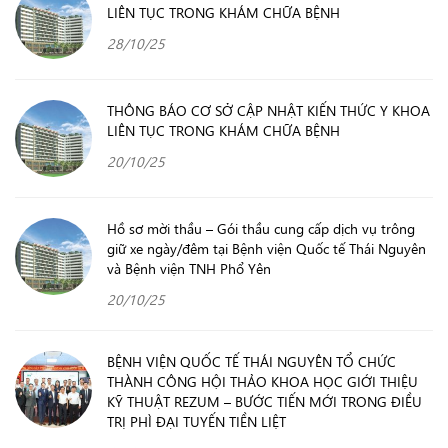
LIÊN TỤC TRONG KHÁM CHỮA BỆNH
28/10/25
THÔNG BÁO CƠ SỞ CẬP NHẬT KIẾN THỨC Y KHOA
LIÊN TỤC TRONG KHÁM CHỮA BỆNH
20/10/25
Hồ sơ mời thầu – Gói thầu cung cấp dịch vụ trông
giữ xe ngày/đêm tại Bệnh viện Quốc tế Thái Nguyên
và Bệnh viện TNH Phổ Yên
20/10/25
BỆNH VIỆN QUỐC TẾ THÁI NGUYÊN TỔ CHỨC
THÀNH CÔNG HỘI THẢO KHOA HỌC GIỚI THIỆU
KỸ THUẬT REZUM – BƯỚC TIẾN MỚI TRONG ĐIỀU
TRỊ PHÌ ĐẠI TUYẾN TIỀN LIỆT