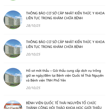
THÔNG BÁO CƠ SỞ CẬP NHẬT KIẾN THỨC Y KHOA
LIÊN TỤC TRONG KHÁM CHỮA BỆNH
28/10/25
THÔNG BÁO CƠ SỞ CẬP NHẬT KIẾN THỨC Y KHOA
LIÊN TỤC TRONG KHÁM CHỮA BỆNH
20/10/25
Hồ sơ mời thầu – Gói thầu cung cấp dịch vụ trông
giữ xe ngày/đêm tại Bệnh viện Quốc tế Thái Nguyên
và Bệnh viện TNH Phổ Yên
20/10/25
BỆNH VIỆN QUỐC TẾ THÁI NGUYÊN TỔ CHỨC
THÀNH CÔNG HỘI THẢO KHOA HỌC GIỚI THIỆU