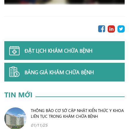
ĐẶT LỊCH KHÁM CHỮA BỆNH
BẢNG GIÁ KHÁM CHỮA BỆNH
TIN MỚI
THÔNG BÁO CƠ SỞ CẬP NHẬT KIẾN THỨC Y KHOA
LIÊN TỤC TRONG KHÁM CHỮA BỆNH
01/11/25