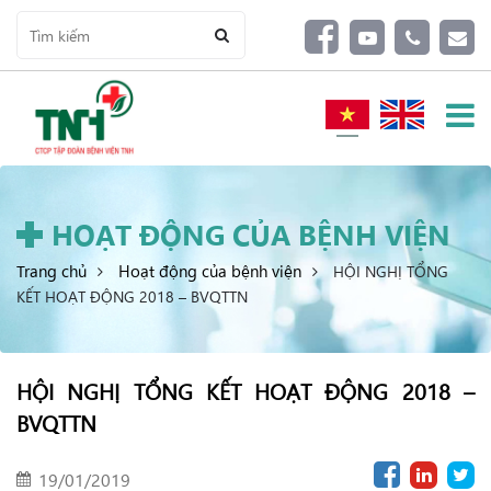
HOẠT ĐỘNG CỦA BỆNH VIỆN
Trang chủ
Hoạt động của bệnh viện
HỘI NGHỊ TỔNG
KẾT HOẠT ĐỘNG 2018 – BVQTTN
HỘI NGHỊ TỔNG KẾT HOẠT ĐỘNG 2018 –
BVQTTN
19/01/2019