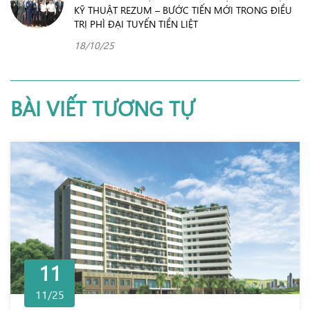
KỸ THUẬT REZUM – BƯỚC TIẾN MỚI TRONG ĐIỀU
TRỊ PHÌ ĐẠI TUYẾN TIỀN LIỆT
18/10/25
BÀI VIẾT TƯƠNG TỰ
11
11/25