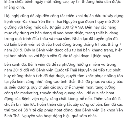
khám chữa bệnh ngày một nâng cao, uy tín thương hiệu dần được
khẳng định.
Hội nghị cũng đề cập đến công tác triển khai dự án đầu tư xây dựng
Bệnh viện Đa khoa Yên Bình Thái Nguyên giai đoạn I quy mô 200
giường với tổng mức đầu tư gần 300 tỷ VNĐ. Đến nay các hạng
mục xây dựng cơ bản đang đi vào hoàn thiện, trang thiết bị đang
trong quá trình đấu thầu và mua sắm. Nhân lực đã tuyển gần đủ,
dự kiến Bệnh viện sẽ đi vào hoạt động trong tháng 6 hoặc tháng 7
năm 2019. Đây là Bệnh viện được đầu tư bài bản, khang trang, hiện
tại hơn nhiều so với Bệnh viện Quốc tế giai đoạn I (hiện nay).
Bên cạnh đó, Bệnh viện đã đề ra phương hướng nhiệm vụ trong
năm 2019 đối với Bệnh viện Quốc tế Thái Nguyên để tiếp tục phát
huy những thành tích đã đạt được, quyết tâm khắc phục những tồn
tại yếu kém cũng như nâng cao tinh thần thái độ phục vụ của y bác
sĩ, điều dưỡng, quy chuẩn các quy chế chuyên môn, tăng cường
công tác marketing, truyền thông quảng cáo… để đưa các hoạt
động của Bệnh viện ngày càng chất lượng, nề nếp. Thêm vào đó là
chuẩn bị nhân lực, hoàn thiện công tác xây dựng cơ bản, làm đủ các
thủ tục để Bộ Y tế cấp phép hoạt động, đưa Bệnh viện Đa khoa Yên
Bình Thái Nguyên vào hoạt động hiệu quả sớm nhất.